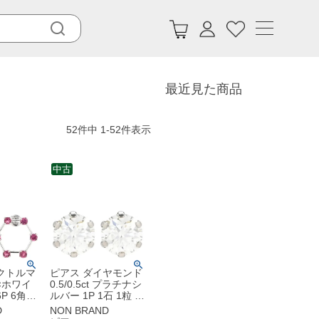
最近見た商品
52
件中
1
-
52
件表示
中古
クトルマ
ピアス ダイヤモンド
×ホワイ
0.5/0.5ct プラチナシ
P 6角形
ルバー 1P 1石 1粒 ソ
ックスカ
リティア 6本爪
D
NON BRAND
Pt900 プラチナ 両耳