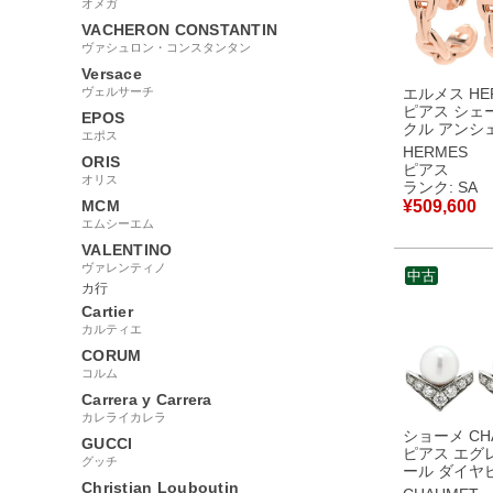
オメガ
VACHERON CONSTANTIN
ヴァシュロン・コンスタンタン
Versace
ヴェルサーチ
エルメス HE
ピアス シェ
EPOS
クル アンシ
エポス
プピアス ロ
HERMES
ORIS
ルド ピンク
ピアス
オリス
H221511B 
ランク: SA
古】新品同
MCM
¥
509,600
エムシーエム
VALENTINO
ヴァレンティノ
中古
カ行
Cartier
カルティエ
CORUM
コルム
Carrera y Carrera
カレライカレラ
ショーメ CH
GUCCI
ピアス エグ
グッチ
ール ダイヤ
Christian Louboutin
ールホワイト