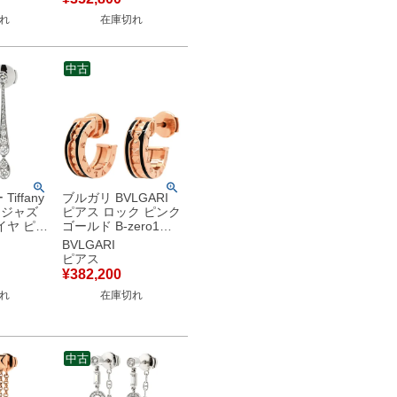
 18金 3カ
れ
在庫切れ
中古
iffany
ブルガリ BVLGARI
ス ジャズ
ピアス ロック ピンク
イヤ ピア
ゴールド B-zero1
シルバー
BVLGARI Au750 18K
BVLGARI
ラチナム
18金 ブラックセラミ
ピアス
ック 357567 【中
¥
382,200
古】
れ
在庫切れ
中古