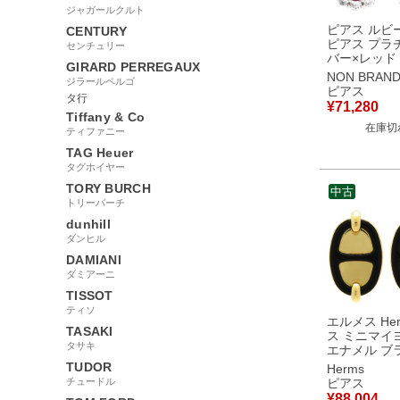
ジャガールクルト
ピアス ルビ
CENTURY
ピアス プラ
センチュリー
バー×レッド
GIRARD PERREGAUX
pt900 オ
NON BRAN
ジラールペルゴ
ク
ピアス
タ行
¥
71,280
Tiffany & Co
在庫切
ティファニー
TAG Heuer
タグホイヤー
TORY BURCH
中古
トリーバーチ
dunhill
ダンヒル
DAMIANI
ダミアーニ
TISSOT
ティソ
エルメス Her
TASAKI
ス ミニマイヨ
タサキ
エナメル ブ
ゴールド ゴ
TUDOR
Herms
具 シェーヌ
チュードル
ピアス
黒 【箱】 
¥
88,004