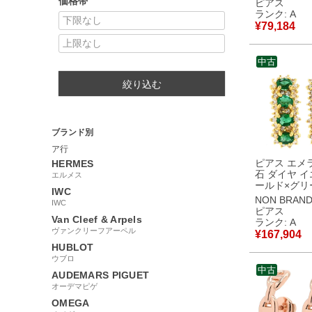
価格帯
ピアス
PG金具 H
ランク: A
RG PG ピン
¥
79,184
【箱】 【中
美品
中古
絞り込む
ブランド別
ア行
ピアス エメ
HERMES
石 ダイヤ 
エルメス
ールド×グリ
IWC
Au750 K1
NON BRAN
IWC
縦並び アン
ピアス
調 【中古
Van Cleef & Arpels
ランク: A
ヴァンクリーフアーペル
¥
167,904
HUBLOT
ウブロ
中古
AUDEMARS PIGUET
オーデマピゲ
OMEGA