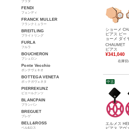
プラダ
FENDI
フェンディ
FRANCK MULLER
フランクミュラー
ショーメ CH
BREITLING
ピアス ビー 
ブライトリング
ョーメ ダイ
FURLA
ゴールド 1石
CHAUMET
フルラ
イラブ ハニ
ピアス
083985-00
BOUCHERON
¥
341,040
書】 【中古
ブシュロン
在庫切
Ponte Vecchio
ポンテヴェキオ
BOTTEGA VENETA
中古
ボッテガヴェネタ
PIERREKUNZ
ピエールクンツ
BLANCPAIN
ブランパン
BREGUET
ブレゲ
BELL&ROSS
エルメス HE
ベル&ロス
ピアス アヴァ