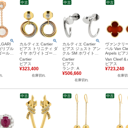
中古
中古
中古
GARI
カルティエ Cartier
カルティエ Cartier
ヴァンクリ
ガリブル
ピアス トリニティ ダ
ピアス ジュスト アン
ペル Van Cle
ゴールド
イヤ ホワイトゴール
クル SM ホワイトゴ
Arpels ピ
ヤ ドロッ
ド×イエローゴールド
ールド AU750 18K
テージ アル
Cartier
Cartier
Van Cleef & 
 マザーオ
×ピンクゴールド 1P
WG フープ
レッド×イエ
ピアス
ピアス
ピアス
 【中
1粒 750 18K スリー
B8301236 【箱】
ルド Au750 
ランク: A
¥
323,400
¥
723,240
カラー ブリリアント
【中古】中古美品
金 赤 カー
¥
506,660
れ
在庫切れ
在庫切
カット 【中古】
VCARD404
在庫切れ
古】
中古
中古
中古