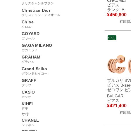
CHAUMET
トゴールド K
クリスチャンルブタン
ピアス
Au750 V字
ランク: A
Christian Dior
【中古】中
¥
450,800
クリスチャン・ディオール
Chloe
在庫切
クロエ
GOYARD
中古
ゴヤール
GAGA MILANO
ガガミラノ
GRAHAM
グラハム
Grand Seiko
グランドセイコー
GRAFF
ブルガリ BVL
ピアス B-zer
グラフ
ゼロワン ピンクゴー
CASIO
ルド 750 18K
BVLGARI
カシオ
PG 【中古】
ピアス
KIHEI
¥
421,400
喜平
在庫切
サ行
CHANEL
シャネル