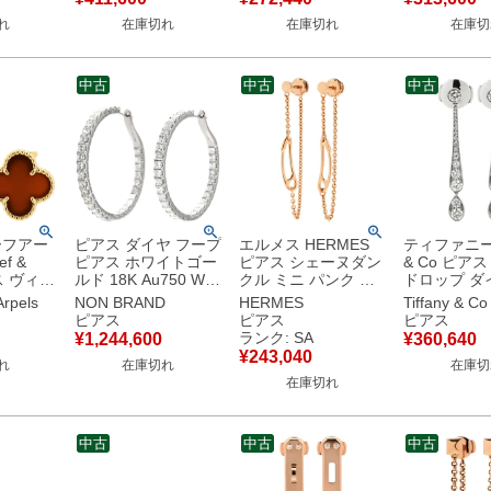
ダイヤ タリスマン
Au750 18K 18金 3カ
Au750 18K
れ
在庫切れ
在庫切れ
在庫切
【保証書】 【中古】
ラー B8027100 【中
ラー B8301462 【中
古】
古】
中古
中古
中古
ーフアー
ピアス ダイヤ フープ
エルメス HERMES
ティファニー T
ef &
ピアス ホワイトゴー
ピアス シェーヌダン
& Co ピア
アス ヴィン
ルド 18K Au750 WG
クル ミニ パンク ロ
ドロップ ダ
ハンブラ
両耳用 インサイドア
ーズゴールド ピンク
ス プラチナ
Arpels
NON BRAND
HERMES
Tiffany & Co
ゴールド
ウト サークル 【中
ゴールド ローズ
T＆Co. プ
ピアス
ピアス
ピアス
18金 ク
古】
Au750 18K 18金 ド
PT 【中古】
ランク: SA
¥
1,244,600
¥
360,640
ー 【中古】
ロップ スイング
¥
243,040
れ
在庫切れ
在庫切
H217531B 00 【中
在庫切れ
古】新品同様品
中古
中古
中古