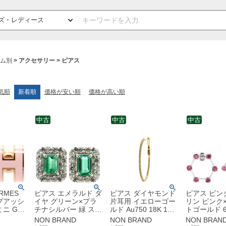
ム別
アクセサリー
ピアス
気順
新着順
価格が安い順
価格が高い順
中古
中古
中古
RMES
ピアス エメラルド ダ
ピアス ダイヤモンド
ピアス ピン
プアッシ
イヤ グリーン×プラ
片耳用 イエローゴー
リン ピンク
ミニ GP
チナシルバー 緑 スク
ルド Au750 18K 18
トゴールド 6
ーズドラ
エア エメラルドカッ
金 フープ ハーフエタ
ラウンドミ
NON BRAND
NON BRAND
NON BRAN
ゴールド
ト プラチナ900 【中
ニティ 【中古】中古
ット 【中古】中古美