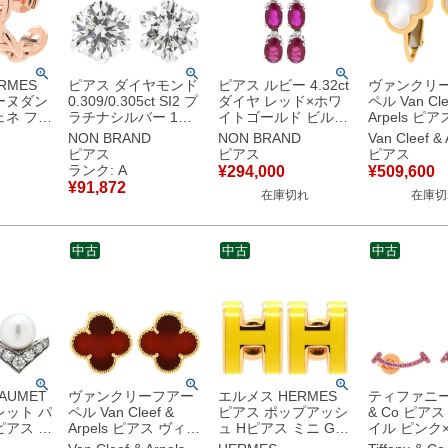
RMES
ピアス ダイヤモンド
ピアス ルビー 4.32ct
ヴァンクリ
ーヌダン
0.309/0.305ct SI2 プ
ダイヤ レッド×ホワ
ペル Van Cle
ェネ フー
ラチナシルバー 1粒
イトゴールド ビルマ
Arpels ピ
ーズゴー
1P ブリリアントカッ
産 赤 18K 750WG オ
アルハンブラ
NON BRAND
NON BRAND
Van Cleef & 
ゴールド
ト プラチナ 両耳用
ーバルミックスカッ
ホワイト×イ
ピアス
ピアス
ピアス
00 【中
スタッド 【保証書】
ト ドロップ 4連 4石
ールド 白 75
ランク: A
¥
294,000
¥
509,600
様品
【中古】中古美品
スイング 3Pダイヤ
18K シェル
¥
91,872
在庫切れ
在庫切
【中古】
VCARA388
【中古】
中古
中古
中古
AUMET
ヴァンクリーフアー
エルメス HERMES
ティファニー T
レット パ
ペル Van Cleef &
ピアス ポップアッシ
& Co ピア
ピアス パ
Arpels ピアス ヴィン
ュ Hピアス ミニ GP
イル ピンク
×ホワイ
テージ アルハンブラ
エナメル イエローX
ゴールド T&