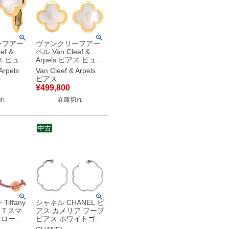
ーフアー
ヴァンクリーフアー
ef &
ペル Van Cleef &
アス ピュア
Arpels ピアス ピュア
 パール
アルハンブラ パール
Arpels
Van Cleef & Arpels
エローゴ
ホワイト×イエローゴ
ピアス
0YG
ールド Au750 18K
¥
499,800
18金 白 シェル
れ
在庫切れ
00 【箱】
VCARA38800 【保証
書】 【中古】
中古
iffany
シャネル CHANEL ピ
ス Ｔスマ
アス カメリア フープ
×ローズ
ピアス ホワイトゴー
Co. ロー
ルド CHANEL Au750