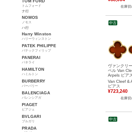
TOM FORD
トムフォード
在庫切
ナ行
NOMOS
ノモス
中古
ハ行
Harry Winston
ハリーウィンストン
PATEK PHILIPPE
パテックフィリップ
PANERAI
パネライ
ヴァンクリ
HAMILTON
ペル Van Cle
ハミルトン
Arpels ピ
テージ アル
BURBERRY
Van Cleef & 
赤×イエロー
ピアス
バーバリー
Au750 18K 
¥
723,240
BALENCIAGA
ローバ
バレンシアガ
在庫切
PIAGET
ピアジェ
BVLGARI
中古
ブルガリ
PRADA