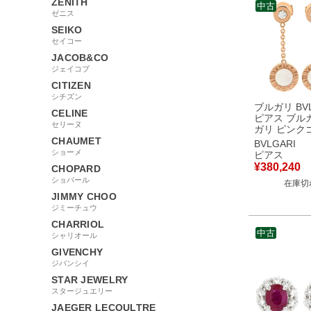
ZENITH
中古
ゼニス
SEIKO
セイコー
JACOB&CO
ジェイコブ
CITIZEN
シチズン
ブルガリ BVL
CELINE
ピアス ブル
セリーヌ
ガリ ピンク
Au750 ダイ
CHAUMET
BVLGARI
プ スイング
ショーメ
ピアス
ブパール シェル
¥
380,240
CHOPARD
古】
ショパール
在庫切
JIMMY CHOO
ジミーチュウ
CHARRIOL
中古
シャリオール
GIVENCHY
ジバンシイ
STAR JEWELRY
スタージュエリー
JAEGER LECOULTRE