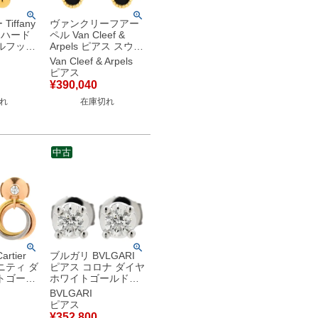
iffany
ヴァンクリーフアー
ス ハード
ペル Van Cleef &
ルフック
Arpels ピアス スウィ
ールド
ート アルハンブラ ブ
Van Cleef & Arpels
0 18K 18
ラック×イエローゴー
ピアス
 スイング
ルド 黒 750 YG 18K
¥
390,040
中
VCARA44900 【中
れ
在庫切れ
古】
中古
rtier
ブルガリ BVLGARI
ニティ ダ
ピアス コロナ ダイヤ
トゴール
ホワイトゴールド
ゴールド
750 18K 18金 1粒 1
BVLGARI
ルド 1P
石 【箱】 【中古】
ピアス
ヤ 3連
¥
352,800