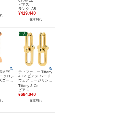
CHANEL
50 PG
WG オープンワーク
ピアス
サファイア
フラワー ラージ 【中
ランク: AB
古】中古品
¥
419,440
れ
在庫切れ
中古
RMES
ティファニー Tiffany
ー クロシ
& Co ピアス ハード
ズゴール
ウェア ラージリンク
ールド
イエローゴールド
Tiffany & Co
G クロシ
T&Co. 750YG 18K
ピアス
ナモチー
ゲージリンク 鎖
¥
684,040
68533643 【中古】
れ
在庫切れ