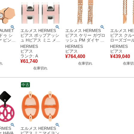
AUMET
エルメス HERMES
エルメス HERMES
エルメス HE
ドゥ シ
ピアス ポップアッシ
ピアス ケリー ガヴロ
ピアス クルー
ヤ ピンク
ュ Hピアス ミニ メタ
ッシュ PM ダイヤ ロ
ローズゴール
 ビーマ
ル エナメル ピンクX
ーズゴールド ピンク
クゴールド 75
HERMES
HERMES
HERMES
カム
シルバー シルバー金
ゴールド 750AU 18K
PG スタッズ
ピアス
ピアス
ピアス
0 【保証
具 Hモチーフ 【中
PG 18石 クラスプモ
プ スウィング 【
ランク: A
¥
764,400
¥
439,040
】
古】中古美品
チーフ H222513B
【中古】
¥
61,740
れ
在庫切れ
在庫切
【中古】
在庫切れ
中古
RMES
エルメス HERMES
 HAVA
ピアス ミニマイヨン