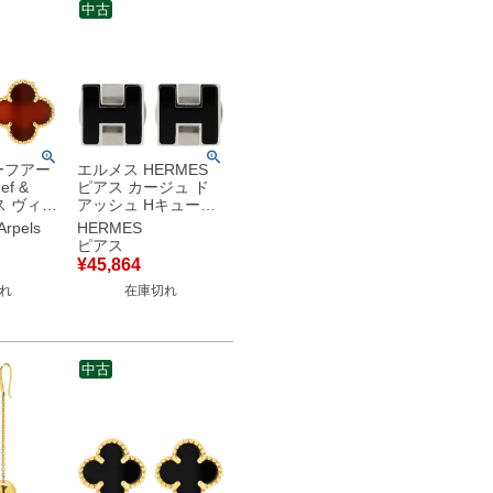
中古
ーフアー
エルメス HERMES
ef &
ピアス カージュ ド
アス ヴィン
アッシュ Hキューブ
ハンブラ
メタル エナメル ブラ
Arpels
HERMES
ローゴー
ック×シルバー 黒 H
ピアス
18K 18
モチーフ 【ケース】
¥
45,864
ネリアン
【中古】
れ
在庫切れ
00 【中
中古