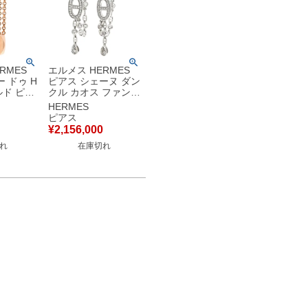
RMES
エルメス HERMES
 ドゥ H
ピアス シェーヌ ダン
ド ピン
クル カオス ファンシ
0 18K
ー ホワイトゴールド
HERMES
 ドロッ
Au750 18K 18金 パ
ピアス
箱】
ヴェダイヤ 雫 ドロッ
¥
2,156,000
プ スイング
れ
在庫切れ
H222509B 00 【箱】
【中古】