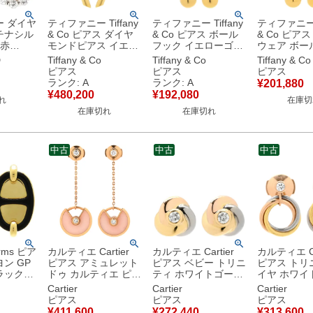
ー ダイヤ
ティファニー Tiffany
ティファニー Tiffany
ティファニー T
チナシル
& Co ピアス ダイヤ
& Co ピアス ボール
& Co ピア
 赤
モンドピアス イエロ
フック イエローゴー
ウェア ボー
ーバルミッ
ーゴールド T&Co.
ルド T&Co. Au750
イエローゴ
D
Tiffany & Co
Tiffany & Co
Tiffany & Co
スカット 【中古】
Au750 18K 18金 リ
18K 18金 ドロップ
T&Co. Au75
ピアス
ピアス
ピアス
ボン 結び目デザイン
スイング ロング 丸
金 ドロップ
ランク: A
ランク: A
¥
201,880
【中古】中古美品
球 【中古】中古美品
ロング 丸 球 【
¥
480,200
¥
192,080
れ
在庫切
古】
在庫切れ
在庫切れ
中古
中古
中古
ms ピア
カルティエ Cartier
カルティエ Cartier
カルティエ Ca
ン GP
ピアス アミュレット
ピアス ベビー トリニ
ピアス トリ
ラックX
ドゥ カルティエ ピン
ティ ホワイトゴール
イヤ ホワイ
ールド金
クゴールド×ピンク
ド×イエローゴールド
ド×イエロー
Cartier
Cartier
Cartier
ダンクル
K18PG Au750 18K
×ピンクゴールド 1P
×ピンクゴー
ピアス
ピアス
ピアス
【中古】
18金 ピンクオパール
1石 1粒 ダイヤ 3連
1石 1粒 ダイ
¥
411,600
¥
272,440
¥
313,600