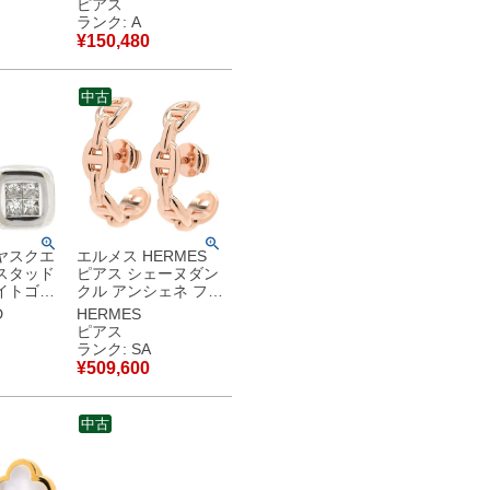
ピアス
用 スタッド 【中古】
ランク: A
中古美品
¥
150,480
中古
ヤスクエ
エルメス HERMES
スタッド
ピアス シェーヌダン
イトゴー
クル アンシェネ フー
 Au750
プピアス ローズゴー
D
HERMES
ット 両
ルド ピンクゴールド
ピアス
中古】中古品
18K 750AU RG PG
ランク: SA
【中古】新品同様品
¥
509,600
中古