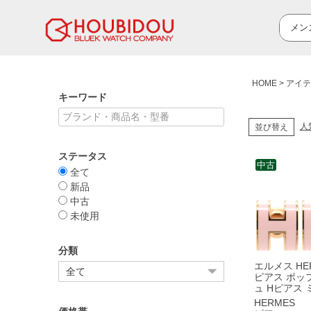
HOME
アイテ
キーワード
人
並び替え
ステータス
中古
全て
新品
中古
未使用
分類
エルメス HE
ピアス ポッ
ュ Hピアス 
エナメル ロ
HERMES
ジェ×ローズ