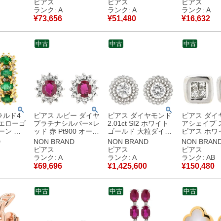
ピアス
ピアス
ピアス
モチーフ
古】中古美品
美品
品
ランク: A
ランク: A
ランク: A
ク
¥
73,656
¥
51,480
¥
16,632
古】中古
中古
中古
中古
ラルド4
ピアス ルビー ダイヤ
ピアス ダイヤモンド
ピアス ダイ
イエローゴ
プラチナシルバー×レ
2.01ct SI2 ホワイト
アシェイプ 
ーン 緑
ッド 赤 Pt900 オーバ
ゴールド 大粒ダイヤ
ピアス ホワ
8 オーバル
ル フラワーモチーフ
ラージ ブリリアント
ルド K18WG
D
NON BRAND
NON BRAND
NON BRAN
ティーク
花 0.30ct 両耳 【中
カット フラワーモチ
プリンセスカ
ピアス
ピアス
ピアス
】中古美品
古】中古美品
ーフ 18K 750 WG 両
耳用 【
ランク: A
ランク: A
ランク: AB
耳用 【中古】中古美
¥
69,696
¥
1,425,600
¥
150,480
品
中古
中古
中古