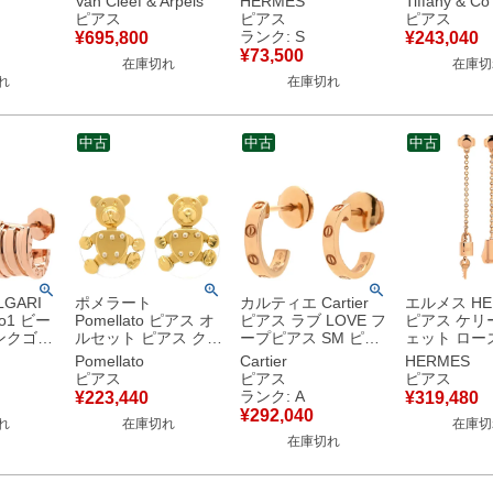
Van Cleef & Arpels
HERMES
Tiffany & Co
18
レッド×イエローゴー
ローズゴールド ピン
ズゴールド 7
ピアス
ピアス
ピアス
型 ダイヤ
ルド 赤 750 18K 18
クゴールド金具 黄 H
RG 18金 
ランク: S
¥
695,800
¥
243,040
古美品
金 カーネリアン 紅玉
モチーフ 【箱】 【中
【中古】
¥
73,500
在庫切れ
在庫切
髄 VCARD40400
古】未使用保管品
れ
在庫切れ
【中古】
中古
中古
中古
GARI
ポメラート
カルティエ Cartier
エルメス HE
o1 ビー
Pomellato ピアス オ
ピアス ラブ LOVE フ
ピアス ケリ
ルセット ピアス クマ
ープピアス SM ピン
ェット ロー
 750
モチーフ イエローゴ
クゴールド ミニラブ
ド ピンクゴ
Pomellato
Cartier
HERMES
ールド Au750 18K
750 18K PG RG
750 18K P
ピアス
ピアス
ピアス
18金 YG キャッチ他
B8029000 【中古】
ェット カデ
ランク: A
¥
223,440
¥
319,480
社品 【中古】
中古美品
フ H220551B 【箱】
¥
292,040
れ
在庫切れ
在庫切
【中古】
在庫切れ