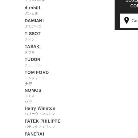
BLUE
トリーバーチ
CO
dunhill
ダンヒル
DAMIANI
Go
ダミアーニ
TISSOT
ティソ
TASAKI
タサキ
TUDOR
チュードル
TOM FORD
トムフォード
ナ行
NOMOS
ノモス
ハ行
Harry Winston
ハリーウィンストン
PATEK PHILIPPE
パテックフィリップ
PANERAI