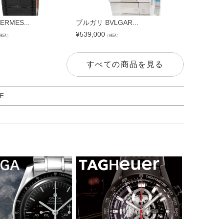
RMES...
ブルガリ BVLGAR...
ユリスナルダ
¥
539,000
¥
711,480
税込）
（税込）
（
すべての商品を見る
E