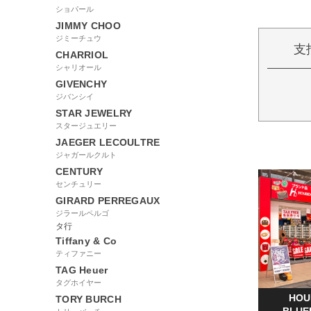
ショパール
JIMMY CHOO
ジミーチュウ
支
CHARRIOL
シャリオール
GIVENCHY
ジバンシイ
STAR JEWELRY
スタージュエリー
JAEGER LECOULTRE
ジャガールクルト
CENTURY
センチュリー
GIRARD PERREGAUX
ジラールペルゴ
タ行
Tiffany & Co
ティファニー
TAG Heuer
タグホイヤー
HOU
TORY BURCH