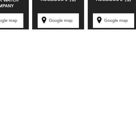
K WATCH
MPANY
ogle map
Google map
Google map