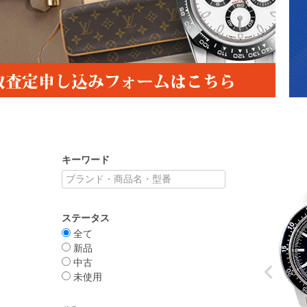
キーワード
ステータス
全て
新品
中古
未使用