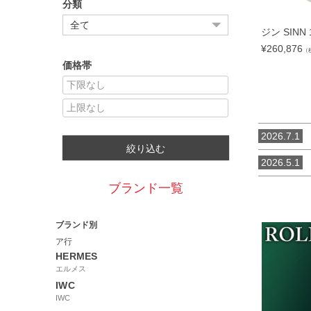
分類
ジン SINN 1
¥
260,876
（
価格帯
2026.7.1
【
絞り込む
2026.5.1
ブランド一覧
ブランド別
ア行
HERMES
エルメス
IWC
IWC