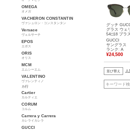
OMEGA
オメガ
VACHERON CONSTANTIN
ヴァシュロン・コンスタンタン
グッチ GUCC
グラス ウェ
Versace
54□18 プ
ヴェルサーチ
ブラウン×ブ
GUCCI
EPOS
ッド シルバ
サングラス
エポス
ェブストライ
ランク: A
ブル ブロー
ORIS
¥
24,500
GG0056S 
オリス
ス】 【中古
MCM
品
エムシーエム
人
並び替え
VALENTINO
ヴァレンティノ
カ行
Cartier
カルティエ
CORUM
コルム
Carrera y Carrera
カレライカレラ
GUCCI