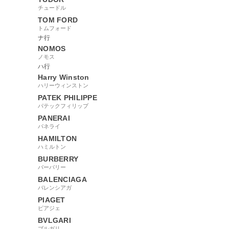
チュードル
TOM FORD
トムフォード
ナ行
NOMOS
ノモス
ハ行
Harry Winston
ハリーウィンストン
PATEK PHILIPPE
パテックフィリップ
PANERAI
パネライ
HAMILTON
ハミルトン
BURBERRY
バーバリー
BALENCIAGA
バレンシアガ
PIAGET
ピアジェ
BVLGARI
ブルガリ