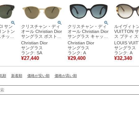
I サン
クリスチャン・ディ
クリスチャン・ディ
ルイヴィトン 
リントン
オール Christian Dior
オール Christian Dior
VUITTON
ラスチック
サングラス ボストン
サングラス キャット
ス プティ 
ルー×レ
50□22 アセテート ゴ
アイ 56□19 アセテー
56□17 プ
Christian Dior
Christian Dior
LOUIS VUI
ー金具 ウ
ールド×ブラウン
ト メタル ブラック
ニッケル合金
サングラス
サングラス
サングラス
プ マー
Dior Essential RU マ
ゴールド金具 黒 グレ
ン ゴールド
ランク: SA
ランク: A
ランク: A
タイプ
ット マーブル 【ケー
ー CDロゴ DDiorF
デーション 
¥
27,440
¥
29,400
¥
32,340
【ケー
ス】 【中古】新品同
80711 【ケース】
アイ ラメ Z0487E
】中古美
様品
【中古】中古美品
MO123 【
古】中古美
気順
新着順
価格が安い順
価格が高い順
検索