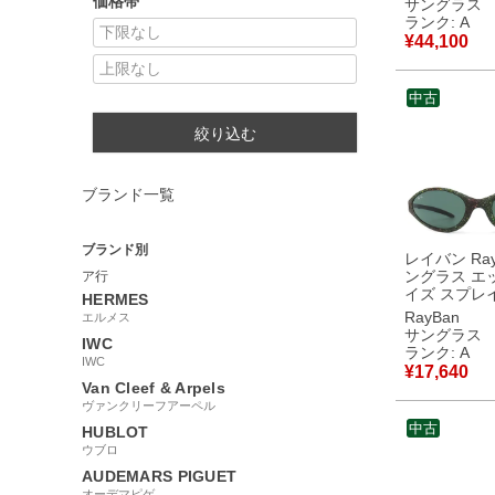
価格帯
サングラス
【中古】中
ランク: A
¥
44,100
中古
絞り込む
ブランド一覧
ブランド別
レイバン Ray
ングラス エ
ア行
イズ スプレ
HERMES
チック コラ
RayBan
エルメス
マルチカラー
サングラス
IWC
レンズ Xray
ランク: A
IWC
ツ用 W2555 【中
¥
17,640
古】中古美
Van Cleef & Arpels
ヴァンクリーフアーペル
中古
HUBLOT
ウブロ
AUDEMARS PIGUET
オーデマピゲ