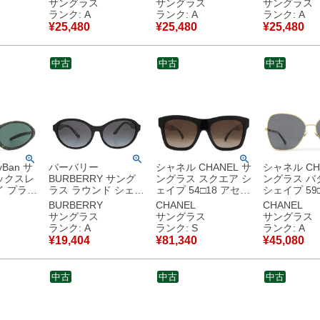
サングラス
サングラス
サングラス
古美品
マーブル CL40033F
ロゴ GG0746S 【ケ
グリーン シ
ランク: A
ランク: A
ランク: A
【中古】中古美品
ース】 【中古】中古
具 グラデー
¥
25,480
¥
25,480
¥
25,480
美品
SL 364 
美品
中古
中古
中古
Ban サ
バーバリー
シャネル CHANEL サ
シャネル CH
ックスレ
BURBERRY サング
ングラス スクエア シ
ングラス バ
イ プラス
ラス ラウンド シェイ
ェイプ 54□18 アセテ
シェイプ 59
ージュ 黒
プ 58□17 プラスチッ
ート メタル ブラック
スチック メ
BURBERRY
CHANEL
CHANEL
 グレー
ク ブラック シルバー
×ブラウン ゴールド
ック×ゴール
サングラス
サングラス
サングラス
s スポー
金具 チェック グラデ
金具 ココマーク ブラ
ルド金具 コ
ランク: A
ランク: S
ランク: A
ーション 0BE4274D
ウンレンズ 5533-A
チェーン CC 4274-
¥
19,404
¥
81,340
¥
45,080
品
【箱】 【中古】中古
【箱】 【中古】未使
【箱】 【中
美品
用保管品
美品
中古
中古
中古