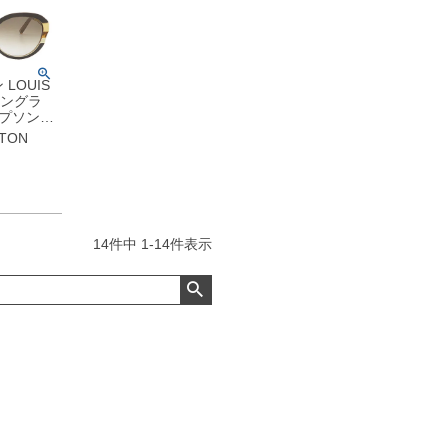
LOUIS
 サングラ
スプソン
ラスチック
TTON
 ブラウ
金具 グラ
キャット
箱】 【中
品
14
件中
1
-
14
件表示