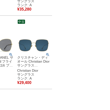
サングラス
ルバー金
ド金具 ココマーク セ
ランク: A
ション
ルフレーム 5448-A
¥
35,280
【中古】中古
【中古】中古美品
中古
ANEL サ
クリスチャン・ディ
タフライ
オール Christian Dior
□16 プラ
サングラス
タル ブラ
DiorStellaire1 59□18
Christian Dior
ド ゴー
メタル ゴールド×ネ
サングラス
コマーク
イビー ゴールド金具
ランク: A
Q
スクエア メタルフレ
¥
29,400
古】中古
ーム LKSA9 【箱】
【中古】中古美品