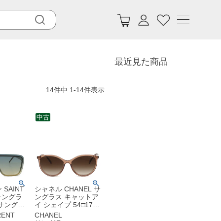
最近見た商品
14
件中
1
-
14
件表示
中古
SAINT
シャネル CHANEL サ
 サングラ
ングラス キャットア
サングラ
イ シェイプ 54□17
40 ナイロ
プラスチック ブラウ
RENT
CHANEL
シルバー×
ン シャンパンゴール