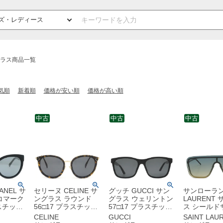
ラス商品一覧
気順
新着順
価格が安い順
価格が高い順
中古
中古
中古
NEL サ
セリーヌ CELINE サ
グッチ GUCCI サン
サンローラン 
コマーク
ングラス ラウンド
グラス ウェリントン
LAURENT
ラスチック
56□17 プラスチック
57□17 プラスチック
ス シールド
ェリント
メタル ブラウン ゴー
ブラック ゴールド金
ス 90□01-1
CELINE
GUCCI
SAINT LAU
ルド金具 レオパード
具 黒 ダークグレー
ン メタル 