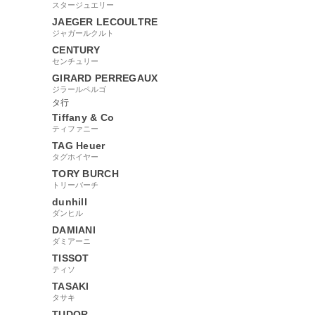
スタージュエリー
JAEGER LECOULTRE
ジャガールクルト
CENTURY
センチュリー
GIRARD PERREGAUX
ジラールペルゴ
タ行
Tiffany & Co
ティファニー
TAG Heuer
タグホイヤー
TORY BURCH
トリーバーチ
dunhill
ダンヒル
DAMIANI
ダミアーニ
TISSOT
ティソ
TASAKI
タサキ
TUDOR