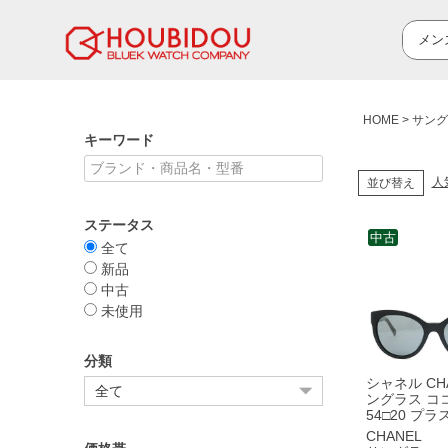
HOME
サング
キーワード
人
並び替え
ステータス
中古
全て
新品
中古
未使用
分類
シャネル CHA
ングラス コ
54□20 プ
ブラック ウ
CHANEL
ン 黒 5315-A 【箱】