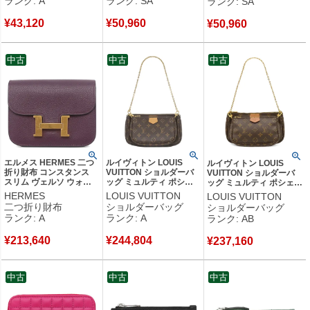
ランク: A
ランク: SA
ランク: SA
M61299 SP4145 【中
M60067 RFID 【箱】
M60067 SN0149 【箱】
古】中古美品
【中古】新品同様品
【中古】新品同様品
¥
43,120
¥
50,960
¥
50,960
中古
中古
中古
エルメス HERMES 二つ
ルイヴィトン LOUIS
ルイヴィトン LOUIS
折り財布 コンスタンス
VUITTON ショルダーバ
VUITTON ショルダーバ
スリム ヴェルソ ウォレ
ッグ ミュルティ ポシェ
ッグ ミュルティ ポシェッ
ット エバーカラー カシ
ット アクセソワール モ
ト アクセソワール モノグ
HERMES
LOUIS VUITTON
LOUIS VUITTON
ス×ブルーロイヤル ゴー
ノグラムキャンバス ロー
ラムキャンバス カーキ ゴ
二つ折り財布
ショルダーバッグ
ショルダーバッグ
ルド金具 U 【中古】中古
ズクレール ゴールド金具
ールド金具 ポーチ
ランク: A
ランク: A
ランク: AB
美品
M44840 SN4210 【保存
M44813 MB2270 【中
袋】 【中古】中古美品
古】中古品
¥
213,640
¥
244,804
¥
237,160
中古
中古
中古