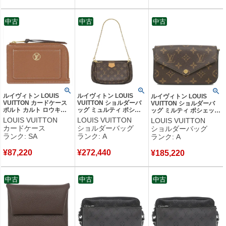
品
古美品
中古
中古
中古
ルイヴィトン LOUIS
ルイヴィトン LOUIS
ルイヴィトン LOUIS
VUITTON カードケース
VUITTON ショルダーバ
VUITTON ショルダーバ
ポルト カルト ロウキー
ッグ ミュルティ ポシェ
ッグ ミルティ ポシェット
カーフ コニャック ヴィ
ット アクセソワール モ
フェリシー モノグラムキ
LOUIS VUITTON
LOUIS VUITTON
LOUIS VUITTON
ンテージ金具 茶 コイン
ノグラムキャンバス ロー
ャンバス モノグラム ゴー
カードケース
ショルダーバッグ
ショルダーバッグ
ケース フラグメントケー
ズクレール ゴールド金具
ルド金具 カーキ クラッチ
ランク: SA
ランク: A
ランク: A
ス M14551 RFID 【中
M44840 SP5210 【中
M80091 MI4280 【中
古】新品同様品
古】中古美品
古】中古美品
¥
87,220
¥
272,440
¥
185,220
中古
中古
中古