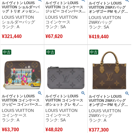
ルイヴィトン LOUIS
ルイヴィトン LOUIS
ルイヴィトン LOUIS
VUITTON ショルダーバ
VUITTON コインケース
VUITTON 2WAYバッグ
ッグ トリオ メッセンジ
ジッピー コインパース
オンザゴー PM モノグラ
ャー モノグラムキャンバ
レザー モノグラムジャイ
ムキャンバス モノグラム
LOUIS VUITTON
LOUIS VUITTON
LOUIS VUITTON
ス モノグラムストライプ
アントキャンバス モノグ
リバースキャンバス モノ
ショルダーバッグ
コインケース
2WAYバッグ
キャンバス モノグラム
ラム ゴールド金具 茶 小
グラムリバース ゴールド
ランク: A
ランク: SA
ランク: SA
ストライプ ゴールド金具
銭入れ カード入れ
金具 ショルダー ハンドバ
NIGOコラボ M45965
M69354 RFID 【箱】
ッグ M46373 RFID 【中
¥
321,440
¥
67,620
RFID 【中古】中古美品
【中古】新品同様品
¥
419,440
古】新品同様品
中古
中古
中古
ルイヴィトン LOUIS
ルイヴィトン LOUIS
ルイヴィトン LOUIS
VUITTON コインケース
VUITTON コインケース
VUITTON 2WAYバッグ
ジッピー コインパース
ポシェット クレ モノグ
オンザゴー PM モノグラ
モノグラムキャンバス モ
ラムエクリプス モノグラ
ムキャンバス モノグラム
LOUIS VUITTON
LOUIS VUITTON
LOUIS VUITTON
ノグラム ゴールド金具
ムエクリプスリバースキ
リバースキャンバス モノ
コインケース
コインケース
2WAYバッグ
ヴィヴィエンヌ 小銭入れ
ャンバス モノグラムエク
グラムリバース ゴールド
ランク: A
ランク: SA
ランク: A
M81629 RFID 【箱】
リプス シルバー金具 キ
金具 ショルダー ハンドバ
【中古】中古美品
ーチェーン M80905
ッグ M46373 RFID
¥
63,700
¥
48,020
CT1214 【保存袋】 【中
¥
377,300
【箱】 【中古】中古美品