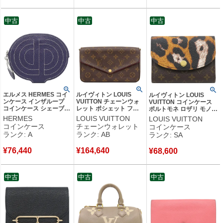
古】新品同様品
中古
中古
中古
エルメス HERMES コイ
ルイヴィトン LOUIS
ルイヴィトン LOUIS
ンケース インザループ
VUITTON チェーンウォ
VUITTON コインケース
コインケース シェーブル
レット ポシェット フェ
ポルトモネ ロザリ モノグ
ネイビー系 シルバー金具
リシー モノグラムキャン
ラムキャンバス モノグラ
HERMES
LOUIS VUITTON
LOUIS VUITTON
紺 小銭入れ D 【中古】
バス フーシャ ゴールド
ム ゴールド金具 小銭入れ
コインケース
チェーンウォレット
コインケース
中古美品
金具 チェーンショルダー
アニマルモチーフ
ランク: A
ランク: AB
ランク: SA
M61276 CA1198 【中
M13852 RFID 【箱】
古】中古品
【中古】新品同様品
¥
76,440
¥
164,640
¥
68,600
中古
中古
中古