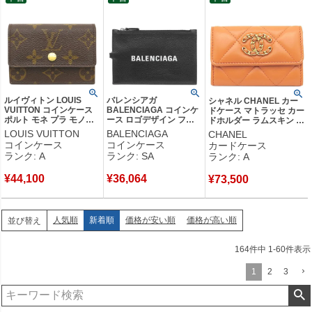
ルイヴィトン LOUIS
バレンシアガ
シャネル CHANEL カー
VUITTON コインケース
BALENCIAGA コインケ
ドケース マトラッセ カー
ポルト モネ プラ モノグ
ース ロゴデザイン フラ
ドホルダー ラムスキン オ
ラムキャンバス モノグラ
グメントケース レザー
レンジ ゴールド金具 ココ
LOUIS VUITTON
BALENCIAGA
CHANEL
ム ゴールド金具 茶 小銭
ブラック シルバー金具
マーク コインケース 小銭
コインケース
コインケース
カードケース
入れ カードケース
黒 ネックポーチ カード
入れ ランダムシアリル
ランク: A
ランク: SA
ランク: A
M61930 MI0014 【中
ケース 616015 【箱】
【箱】 【中古】中古美品
古】中古美品
【中古】新品同様品
¥
44,100
¥
36,064
¥
73,500
人気順
新着順
価格が安い順
価格が高い順
並び替え
164
件中
1
-
60
件表示
1
2
3