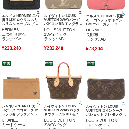
エルメス HERMES 二つ
ルイヴィトン LOUIS
エルメス HERMES 長財
折り財布 ロウリス ルリ
VUITTON 2WAYバッグ
布 ドゴンデュオ ドゴン
スリム シェーブル ブラ
パピヨン BB モノグラム
GM エバーカラー ローズ
ック ゴールド金具 コン
アンプラント トゥルトレ
アザレ シルバー金具 ピン
HERMES
LOUIS VUITTON
HERMES
パクトウォレット ベルト
ールクレーム ゴールド金
ク C 【中古】中古品
二つ折り財布
2WAYバッグ
長財布
バッグ Z 【中古】新品同
具 M46031 RFID 【中
ランク: SA
ランク: AB
ランク: AB
様品
古】中古品
¥
233,240
¥
233,240
¥
78,204
中古
中古
中古
シャネル CHANEL カー
ルイヴィトン LOUIS
ルイヴィトン LOUIS
ドケース ココマーク マ
VUITTON 2WAYバッグ
VUITTON コインケース
トラッセ フラグメントケ
ネヴァーフル BB モノグ
ポシェット クレ モノグラ
ース カーフ ダークベー
ラムキャンバス モノグラ
ムキャンバス モノグラム
CHANEL
LOUIS VUITTON
LOUIS VUITTON
ジュ ブラック金具 コイ
ム ゴールド金具 茶 ショ
ゴールド金具 茶 小銭入れ
カードケース
2WAYバッグ
コインケース
ンケース ランダムシリア
ルダー M46705 RFID
キーチェーン付き