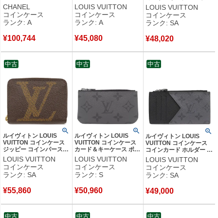
スキン サーモンピンク
ノグラムエクリプス モノ
ェット クレ モノグラムエ
CHANEL
LOUIS VUITTON
LOUIS VUITTON
ゴールド金具 ミニ財布
グラムエクリプス シルバ
クリプス モノグラムエク
コインケース
コインケース
コインケース
A80481 25****** 【箱】
ー金具 グレー 小銭入れ
リプスリバースキャンバ
ランク: A
ランク: A
ランク: SA
【中古】中古美品
M63536 RFID 【中古】
ス モノグラムエクリプス
中古美品
M80905 CT2214 【保存
¥
100,744
¥
45,080
¥
48,020
袋】 【中古】新品同様品
中古
中古
中古
ルイヴィトン LOUIS
ルイヴィトン LOUIS
ルイヴィトン LOUIS
VUITTON コインケース
VUITTON コインケース
VUITTON コインケース
ジッピー コインパース
カード＆キーケース ポシ
コインカード ホルダー モ
レザー モノグラムジャイ
ェット クレ モノグラム
ノグラムエクリプス モノ
LOUIS VUITTON
LOUIS VUITTON
LOUIS VUITTON
アントキャンバス モノグ
エクリプス モノグラムエ
グラムエクリプスリバー
コインケース
コインケース
コインケース
ラム ゴールド金具 茶 小
クリプスリバースキャン
スキャンバス ブラック×
ランク: SA
ランク: S
ランク: SA
銭入れ カード入れ
バス モノグラムエクリプ
グレー シルバー金具 フラ
M69354 SN3210 【箱】
ス シルバー金具 M80905
グメントケース M69533
¥
55,860
¥
50,960
【中古】新品同様品
CT5205 【箱】 【中古】
¥
49,000
RFID 【中古】新品同様
未使用保管品
品
中古
中古
中古