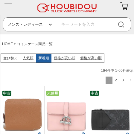
HOME
コインケース商品一覧
人気順
新着順
価格が安い順
価格が高い順
並び替え
164
件中
1
-
60
件表示
1
2
3
中古
中古
未使用
中古