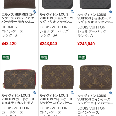
エルメス HERMES コイ
ルイヴィトン LOUIS
ルイヴィトン LOUIS
ンケース バスティア エ
VUITTON ショルダーバ
VUITTON ショルダーバ
バーカラー モカ シルバ
ッグ トリオ メッセンジ
ッグ トリオ メッセンジャ
ー金具 茶 2024年製 W
ャー モノグラムエクリプ
ー レザー モノグラムエク
HERMES
LOUIS VUITTON
LOUIS VUITTON
【箱】 【中古】未使用保
ス モノグラムエクリプス
リプス リバース キャンバ
コインケース
ショルダーバッグ
ショルダーバッグ
管品
リバースキャンバス モノ
ス モノグラムエクリプス
ランク: S
ランク: SA
ランク: A
グラムエクリプス シルバ
シルバー金具 黒 グレー
ー金具 黒 グレー
M69443 RFID 【中古】
¥
43,120
¥
243,040
M69443 RFID 【中古】
¥
243,040
中古美品
新品同様品
中古
中古
中古
ルイヴィトン LOUIS
ルイヴィトン LOUIS
ルイヴィトン LOUIS
VUITTON カードケース
VUITTON コインケース
VUITTON コインケース
ミュルティカルト モノグ
ジッピー コイン パース
ジッピー コイン パース
ラムキャンバス フューシ
モノグラムキャンバス モ
モノグラムキャンバス モ
LOUIS VUITTON
LOUIS VUITTON
LOUIS VUITTON
ャ ゴールド金具 茶 名刺
ノグラム ゴールド金具
ノグラム ゴールド金具 小
カードケース
コインケース
コインケース
入れ コインケース
小銭入れ コンパクト財布
銭入れ コンパクト財布