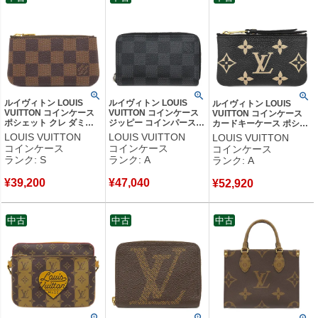
ルイヴィトン LOUIS
ルイヴィトン LOUIS
ルイヴィトン LOUIS
VUITTON コインケース
VUITTON コインケース
VUITTON コインケース
ポシェット クレ ダミエ
ジッピー コインパース
カードキーケース ポシェ
キャンバス ダミエエベヌ
ダミエグラフィットキャ
ット クレ モノグラムアン
LOUIS VUITTON
LOUIS VUITTON
LOUIS VUITTON
ゴールド金具 茶 小銭入
ンバス ダミエグラフィッ
プラント ブラック×ベー
コインケース
コインケース
コインケース
れ キーチェーン付き
ト シルバー金具 小銭入
ジュ ゴールド金具 小銭入
ランク: S
ランク: A
ランク: A
N62658 CT4225 【箱】
れ N63076 CT3113 【中
れ M80885 CT4221
【中古】未使用保管品
古】中古美品
【箱】 【中古】中古美品
¥
39,200
¥
47,040
¥
52,920
中古
中古
中古