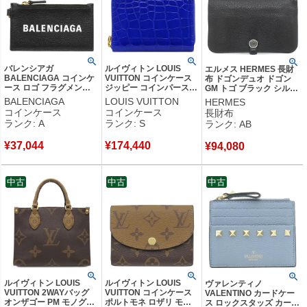
バレンシアガ
ルイヴィトン LOUIS
エルメス HERMES 長財
BALENCIAGA コインケ
VUITTON コインケース
布 ドゴンデュオ ドゴン
ース ロゴ フラグメント
ジッピー コインパース
GM トゴ ブラック シルバ
ケース レザー ブラック
クロコダイル ブルーサン
ー金具 黒 □Q 【中古】中
BALENCIAGA
LOUIS VUITTON
HERMES
ゴールド金具 黒 ネック
トリン ゴールド金具 青
古品
コインケース
コインケース
長財布
ポーチ カードケース
ラウンドジップ 小銭入れ
ランク: A
ランク: S
ランク: AB
594548 【箱】 【中古】
N96069 MI1109 【箱】
中古美品
【中古】未使用保管品
¥
37,044
¥
174,440
¥
94,080
中古
中古
中古
ルイヴィトン LOUIS
ルイヴィトン LOUIS
ヴァレンティノ
VUITTON 2WAYバッグ
VUITTON コインケース
VALENTINO カードケー
オンザゴー PM モノグラ
ポルトモネ ロザリ モノ
ス ロックスタッズ カード