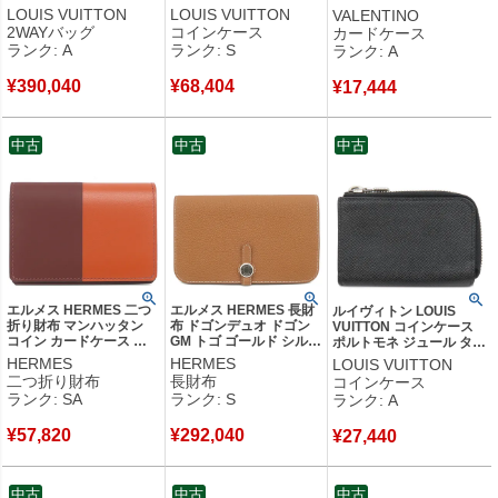
ムキャンバス モノグラム
グラムキャンバス モノグ
ホルダー レザー ブルー
LOUIS VUITTON
LOUIS VUITTON
VALENTINO
リバースキャンバス モノ
ラムリバースキャンバス
ゴールド金具 コインケー
2WAYバッグ
コインケース
カードケース
グラムリバース ゴールド
モノグラムリバース ゴー
ス 小銭入れ フラグメント
ランク: A
ランク: S
ランク: A
金具 ショルダー ハンド
ルド金具 小銭入れ カー
ケース 【箱】 【中古】中
バッグ M46373 RFID
ドケース M82333 RFID
古美品
¥
390,040
¥
68,404
【箱】 【中古】中古美品
【保存袋】 【中古】未使
¥
17,444
用保管品
中古
中古
中古
エルメス HERMES 二つ
エルメス HERMES 長財
ルイヴィトン LOUIS
折り財布 マンハッタン
布 ドゴンデュオ ドゴン
VUITTON コインケース
コイン カードケース ボ
GM トゴ ゴールド シルバ
ポルトモネ ジュール タイ
ックスカーフ ヴォースイ
ー金具 茶 二つ折り財布
ガ アルドワーズ シルバー
HERMES
HERMES
LOUIS VUITTON
フト オレンジ系×ボルド
2024年製 W 【箱】 【中
金具 黒 小銭入れ M63375
二つ折り財布
長財布
コインケース
ー系 シルバー金具 コン
古】未使用保管品
RFID 【箱】 【中古】中
ランク: SA
ランク: S
ランク: A
パクト財布 コインケース
古美品
バイカラー ソルド品 X刻
¥
57,820
¥
292,040
印 【中古】新品同様品
¥
27,440
中古
中古
中古