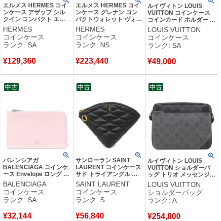
エルメス HERMES コイ
エルメス HERMES コイ
ルイヴィトン LOUIS
ンケース アザップ シル
ンケース グレナン コン
VUITTON コインケース
クイン コンパクト エバ
パクトウォレット ヴォー
コインカード ホルダー タ
ーカラー ゴールド シル
スイフト ローズサクラ
イガ モノグラムエクリプ
HERMES
HERMES
LOUIS VUITTON
バー金具 茶 2024年製 W
シルバー金具 新品 未使
ス ノワール シルバー金具
コインケース
コインケース
コインケース
【箱】 【中古】新品同様
用 2025年製 K 【箱】
黒 タイガ モノグラム フ
ランク: SA
ランク: NS
ランク: SA
品
【中古】未使用保管品
ラグメントケース
M30271 RFID 【中古】
¥
129,360
¥
223,440
¥
49,000
新品同様品
中古
中古
中古
バレンシアガ
サンローラン SAINT
ルイヴィトン LOUIS
BALENCIAGA コインケ
LAURENT コインケース
VUITTON ショルダーバ
ース Envelope ロング カ
サド トライアングル ラ
ッグ トリオ メッセンジャ
ーフ ペタルピンク×アー
ムスキン ブラック ゴー
ー モノグラムエクリプス
BALENCIAGA
SAINT LAURENT
LOUIS VUITTON
ミーグリーン マットシル
ルド金具 黒 小銭入れ 三
モノグラムエクリプスリ
コインケース
コインケース
ショルダーバッグ
バー金具 エンベロープ
角形 802198 【箱】 【中
バースキャンバス モノグ
ランク: SA
ランク: S
ランク: A
フラグメントケース
古】未使用保管品
ラムエクリプス シルバー
7367342AABX5763
金具 黒 グレー M69443
¥
32,144
¥
56,840
【箱】 【中古】新品同様
¥
254,800
RFID 【箱】 【中古】中