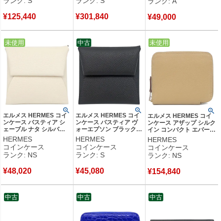
ランク: S
ランク: S
ランク: A
ル 【箱】 【中古】未使
【中古】未使用保管品
M62650 CA1121 【中
用保管品
古】中古美品
¥
125,440
¥
301,840
¥
49,000
中古
未使用
中古
中古
未使用
エルメス HERMES コイ
エルメス HERMES コイ
エルメス HERMES コイ
ンケース バスティア シ
ンケース バスティア ヴ
ンケース アザップ シルク
ェーブル ナタ シルバー
ォーエプソン ブラック
イン コンパクト エバーカ
金具 アイボリー 2026年
シルバー金具 黒 B
ラー プシエール シルバー
HERMES
HERMES
HERMES
製 G 【箱】 【中古】未
【箱】 【中古】未使用保
金具 新品 未使用 2025年
コインケース
コインケース
コインケース
使用保管品
管品
製 K 【箱】 【中古】未使
ランク: NS
ランク: S
ランク: NS
用保管品
¥
48,020
¥
45,080
¥
154,840
中古
中古
中古