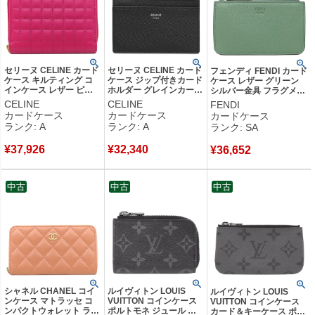
セリーヌ CELINE カード
セリーヌ CELINE カード
フェンディ FENDI カード
ケース キルティング コ
ケース ジップ付きカード
ケース レザー グリーン
インケース レザー ピン
ホルダー グレインカーフ
シルバー金具 フラグメン
ク ゴールド金具 コイン
レザー ブラック シルバ
トケース コインケース
CELINE
CELINE
FENDI
ケース フラグメントケー
ー金具 黒 コインケース
8AP161 【箱】 【中古】
カードケース
カードケース
カードケース
ス 【中古】中古美品
フラグメントケース 【中
新品同様品
ランク: A
ランク: A
ランク: SA
古】中古美品
¥
37,926
¥
32,340
¥
36,652
中古
中古
中古
シャネル CHANEL コイ
ルイヴィトン LOUIS
ルイヴィトン LOUIS
ンケース マトラッセ コ
VUITTON コインケース
VUITTON コインケース
ンパクトウォレット ラム
ポルトモネ ジュール モ
カード＆キーケース ポシ