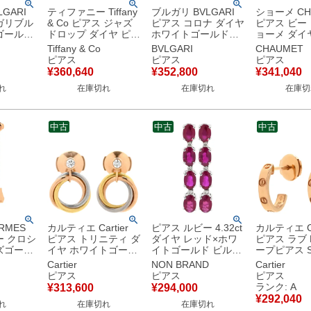
GARI
ティファニー Tiffany
ブルガリ BVLGARI
ショーメ CH
ガリブル
& Co ピアス ジャズ
ピアス コロナ ダイヤ
ピアス ビー 
ゴールド
ドロップ ダイヤ ピア
ホワイトゴールド
ョーメ ダイ
ヤ ドロッ
ス プラチナシルバー
750 18K 18金 1粒 1
ゴールド 1
Tiffany & Co
BVLGARI
CHAUMET
 マザーオ
T＆Co. プラチナム
石 【箱】 【中古】
イラブ ハニ
ピアス
ピアス
ピアス
 【中
PT 【中古】
083985-00
¥
360,640
¥
352,800
¥
341,040
書】 【中古
れ
在庫切れ
在庫切れ
在庫切
中古
中古
中古
RMES
カルティエ Cartier
ピアス ルビー 4.32ct
カルティエ Ca
ー クロシ
ピアス トリニティ ダ
ダイヤ レッド×ホワ
ピアス ラブ 
ズゴール
イヤ ホワイトゴール
イトゴールド ビルマ
ープピアス SM
ールド
ド×イエローゴールド
産 赤 18K 750WG オ
クゴールド 
Cartier
NON BRAND
Cartier
G クロシ
×ピンクゴールド 1P
ーバルミックスカッ
750 18K PG
ピアス
ピアス
ピアス
ナモチー
1石 1粒 ダイヤ 3連
ト ドロップ 4連 4石
B8029000
ランク: A
¥
313,600
¥
294,000
Au750 18K 18金 3カ
スイング 3Pダイヤ
中古美品
¥
292,040
れ
在庫切れ
在庫切れ
ラー B8301462 【中
【中古】