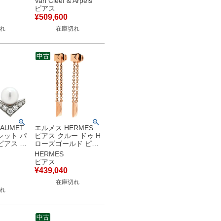
Van Cleef & Arpels
G 18K
ホワイト×イエローゴ
ピアス
 鎖
ールド 白 750YG
¥
509,600
 【中古】
18K シェル
れ
在庫切れ
VCARA38800 【箱】
【中古】
中古
AUMET
エルメス HERMES
レット パ
ピアス クルー ドゥ H
ピアス パ
ローズゴールド ピン
×ホワイ
クゴールド 750 18K
HERMES
18
PG スタッズ ドロッ
ピアス
型 ダイヤ
プ スウィング 【箱】
¥
439,040
古美品
【中古】
在庫切れ
れ
中古