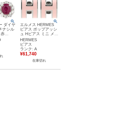
ー ダイヤ
エルメス HERMES
チナシル
ピアス ポップアッシ
 赤
ュ Hピアス ミニ メタ
ーバルミッ
ル エナメル ピンクX
D
HERMES
スカット 【中古】
シルバー シルバー金
ピアス
具 Hモチーフ 【中
ランク: A
古】中古美品
¥
61,740
れ
在庫切れ