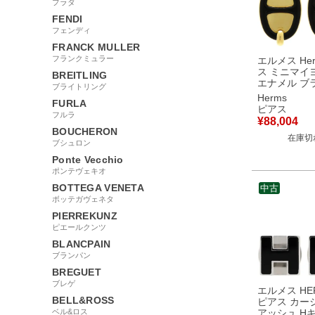
プラダ
FENDI
フェンディ
FRANCK MULLER
フランクミュラー
エルメス Her
ス ミニマイヨ
BREITLING
エナメル ブ
ブライトリング
ゴールド ゴ
Herms
FURLA
具 シェーヌ
ピアス
フルラ
黒 【箱】 
¥
88,004
BOUCHERON
在庫切
ブシュロン
Ponte Vecchio
ポンテヴェキオ
BOTTEGA VENETA
中古
ボッテガヴェネタ
PIERREKUNZ
ピエールクンツ
BLANCPAIN
ブランパン
BREGUET
ブレゲ
エルメス HE
BELL&ROSS
ピアス カー
ベル&ロス
アッシュ H