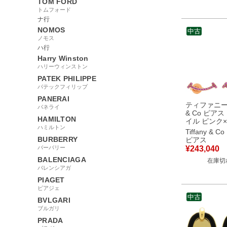
TOM FORD
トムフォード
ナ行
NOMOS
中古
ノモス
ハ行
Harry Winston
ハリーウィンストン
PATEK PHILIPPE
パテックフィリップ
PANERAI
ティファニー T
パネライ
& Co ピアス
HAMILTON
イル ピンク
ハミルトン
ゴールド T&C
Tiffany & Co
ズゴールド 75
BURBERRY
ピアス
RG 18金 
バーバリー
¥
243,040
【中古】
BALENCIAGA
在庫切
バレンシアガ
PIAGET
ピアジェ
中古
BVLGARI
ブルガリ
PRADA