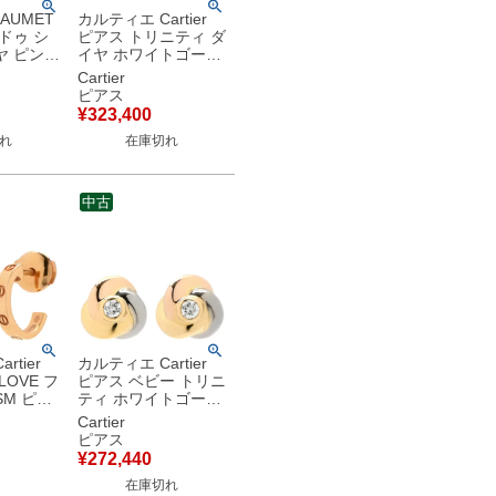
AUMET
カルティエ Cartier
ドゥ シ
ピアス トリニティ ダ
ヤ ピンク
イヤ ホワイトゴール
石 ビーマ
ド×イエローゴールド
Cartier
カム
×ピンクゴールド 1P
ピアス
0 【保証
1粒 750 18K スリー
¥
323,400
】
カラー ブリリアント
れ
在庫切れ
カット 【中古】
中古
rtier
カルティエ Cartier
LOVE フ
ピアス ベビー トリニ
 ピン
ティ ホワイトゴール
ミニラブ
ド×イエローゴールド
Cartier
 RG
×ピンクゴールド 1P
ピアス
 【中古】
1石 1粒 ダイヤ 3連
¥
272,440
Au750 18K 18金 3カ
在庫切れ
ラー B8027100 【中