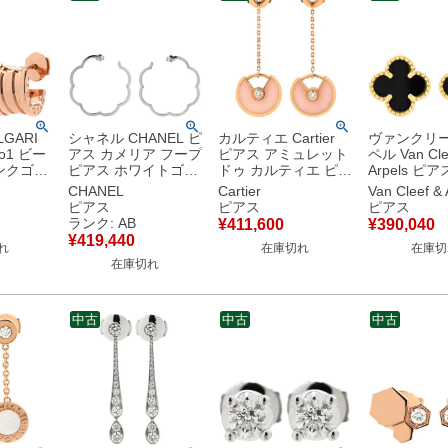
GARI
シャネル CHANEL ピ
カルティエ Cartier
ヴァンクリ
o1 ビー
アス カメリア フープ
ピアス アミュレット
ペル Van Cle
ピアス ホワイトゴー
ドゥ カルティエ ピン
Arpels ピ
 750
ルド CHANEL Au750
クゴールド×ピンク
ート アルハ
CHANEL
Cartier
Van Cleef & 
WG オープンワーク
K18PG Au750 18K
ラック×イエ
ピアス
ピアス
ピアス
フラワー ラージ 【中
18金 ピンクオパール
ルド 黒 750 
ランク: AB
¥
411,600
¥
390,040
古】中古品
ダイヤ タリスマン
VCARA449
¥
419,440
れ
在庫切れ
在庫切
【保証書】 【中古】
古】
在庫切れ
中古
中古
中古