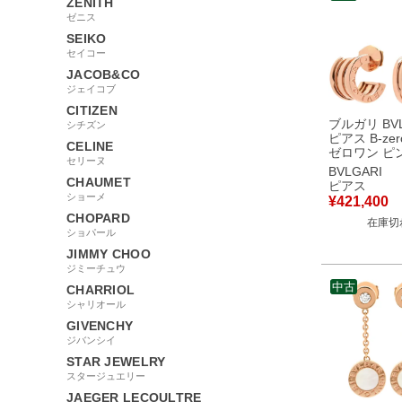
ZENITH
ゼニス
SEIKO
セイコー
JACOB&CO
ジェイコブ
CITIZEN
ブルガリ BVL
シチズン
ピアス B-zer
CELINE
ゼロワン ピンクゴー
セリーヌ
ルド 750 18K
BVLGARI
PG 【中古】
CHAUMET
ピアス
ショーメ
¥
421,400
CHOPARD
在庫切
ショパール
JIMMY CHOO
ジミーチュウ
中古
CHARRIOL
シャリオール
GIVENCHY
ジバンシイ
STAR JEWELRY
スタージュエリー
JAEGER LECOULTRE