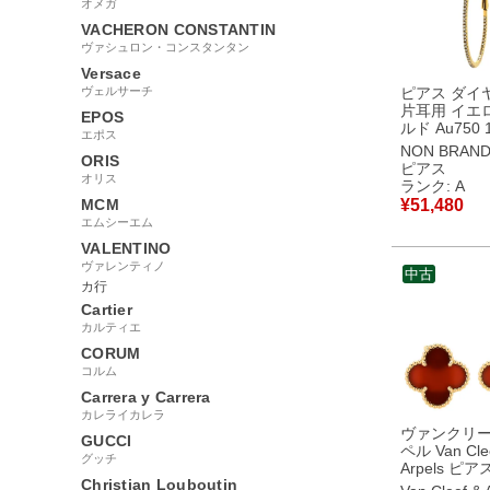
オメガ
VACHERON CONSTANTIN
ヴァシュロン・コンスタンタン
Versace
ヴェルサーチ
ピアス ダイ
片耳用 イエ
EPOS
ルド Au750 1
エポス
金 フープ 
NON BRAN
ORIS
ニティ 【中古】中古
ピアス
オリス
美品
ランク: A
MCM
¥
51,480
エムシーエム
VALENTINO
ヴァレンティノ
中古
カ行
Cartier
カルティエ
CORUM
コルム
Carrera y Carrera
カレライカレラ
ヴァンクリ
GUCCI
ペル Van Cle
グッチ
Arpels ピ
Christian Louboutin
テージ アル