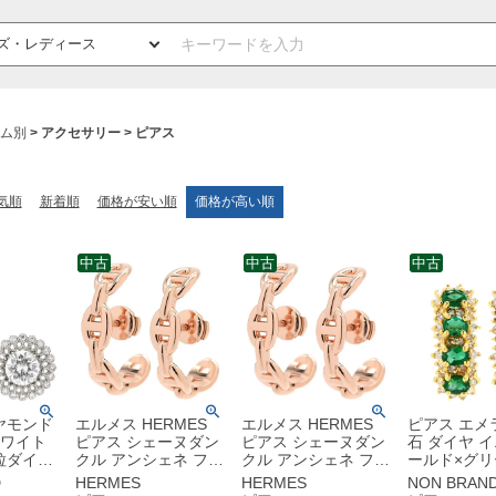
ム別
アクセサリー
ピアス
気順
新着順
価格が安い順
価格が高い順
中古
中古
中古
ヤモンド
エルメス HERMES
エルメス HERMES
ピアス エメ
ピアス シェーヌダン
ピアス シェーヌダン
石 ダイヤ 
粒ダイヤ
クル アンシェネ フー
クル アンシェネ フー
ールド×グリ
リアント
プピアス ローズゴー
プピアス ローズゴー
Au750 K1
D
HERMES
HERMES
NON BRAN
ワーモチ
ルド ピンクゴールド
ルド ピンクゴールド
縦並び アン