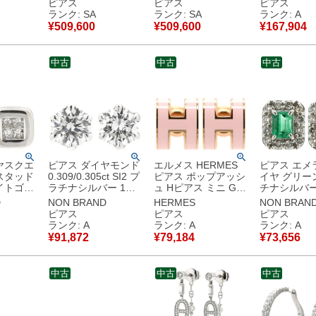
ピアス
ピアス
ピアス
0 WG 両
18K 750AU RG PG
H221511B 00 【中
調 【中古
ランク: SA
ランク: SA
ランク: A
【中古】新品同様品
古】新品同様品
¥
509,600
¥
509,600
¥
167,904
中古
中古
中古
ヤスクエ
ピアス ダイヤモンド
エルメス HERMES
ピアス エメ
スタッド
0.309/0.305ct SI2 プ
ピアス ポップアッシ
イヤ グリー
イトゴー
ラチナシルバー 1粒
ュ Hピアス ミニ GP
チナシルバー
Au750
1P ブリリアントカッ
エナメル ローズドラ
エア エメラ
D
NON BRAND
HERMES
NON BRAN
ット 両
ト プラチナ 両耳用
ジェ×ローズゴールド
ト プラチナ900
ピアス
ピアス
ピアス
古】中古品
スタッド 【保証書】
PG金具 Hモチーフ
古】中古美
ランク: A
ランク: A
ランク: A
【中古】中古美品
RG PG ピンク
¥
91,872
¥
79,184
¥
73,656
【箱】 【中古】中古
美品
中古
中古
中古