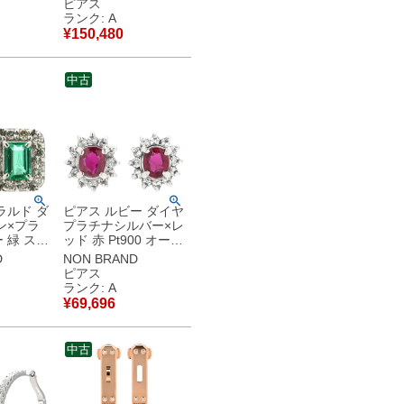
ピアス
】中古美品
用 スタッド 【中古】
ランク: A
中古美品
¥
150,480
中古
ラルド ダ
ピアス ルビー ダイヤ
ン×プラ
プラチナシルバー×レ
 緑 スク
ッド 赤 Pt900 オーバ
ルドカッ
ル フラワーモチーフ
D
NON BRAND
 【中
花 0.30ct 両耳 【中
ピアス
品
古】中古美品
ランク: A
¥
69,696
中古