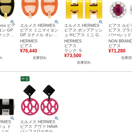
ms ピア
エルメス HERMES
エルメス HERMES
ピアス ルビ
ン GP
ピアス ミニマイヨン
ピアス ポップアッシ
ピアス プラ
ラックX
GP エナメル オレン
ュ Hピアス ミニ GP
バー×レッド
ールド金
ジXローズゴールド
エナメル イエローX
pt900 オ
HERMES
HERMES
NON BRAN
ダンクル
シェーヌダンクル ピ
ローズゴールド ピン
ク
ピアス
ピアス
ピアス
【中古】
ンクゴールド 【中
クゴールド金具 黄 H
ランク: S
¥
76,440
¥
71,280
古】
モチーフ 【箱】 【中
¥
73,500
れ
在庫切れ
在庫切
古】未使用保管品
在庫切れ
中古
RMES
エルメス HERMES
ジュ ド
ピアス アヴァ HAVA
キューブ
バッファローホーン