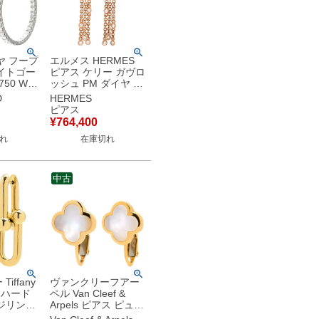
ヤ フープ
エルメス HERMES
イトゴー
ピアス ケリー ガヴロ
750 WG
ッシュ PM ダイヤ ロ
サイドア
ーズゴールド ピンク
D
HERMES
【中
ゴールド 750AU 18K
ピアス
PG 18石 クラスプモ
¥
764,400
チーフ H222513B
れ
在庫切れ
【中古】
中古
iffany
ヴァンクリーフアー
ス ハード
ペル Van Cleef &
ジリンク
Arpels ピアス ピュア
ールド
アルハンブラ パール