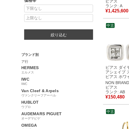
価格帯
ピアス
ーフ 18K 75
ランク: A
耳用 【中古】中古美
¥
1,425,600
品
中古
絞り込む
ブランド別
ア行
ピアス ダイ
HERMES
アシェイプ 
エルメス
ピアス ホワ
IWC
ルド K18WG 
NON BRAN
IWC
プリンセスカ
ピアス
耳用 【中
Van Cleef & Arpels
ランク: AB
ヴァンクリーフアーペル
¥
150,480
HUBLOT
ウブロ
中古
AUDEMARS PIGUET
オーデマピゲ
OMEGA