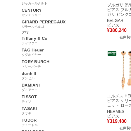
ジャガールクルト
ブルガリ BVL
ピアス ブル
CENTURY
ガリ ピンク
センチュリー
Au750 ダイ
BVLGARI
GIRARD PERREGAUX
プ スイング
ピアス
ジラールペルゴ
ブパール シェル
¥
380,240
タ行
古】
在庫切
Tiffany & Co
ティファニー
TAG Heuer
中古
タグホイヤー
TORY BURCH
トリーバーチ
dunhill
ダンヒル
DAMIANI
ダミアーニ
エルメス HE
TISSOT
ピアス ケリ
ティソ
ェット ロー
TASAKI
ド ピンクゴ
HERMES
タサキ
750 18K P
ピアス
ェット カデ
TUDOR
¥
319,480
フ H220551B 【箱】
チュードル
在庫切
【中古】