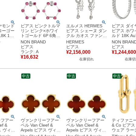
ヤモンド
ピアス ピンクトルマ
エルメス HERMES
ピアス ダイ
ローゴー
リン ピンク×ホワイ
ピアス シェーヌ ダン
ピアス ホワ
8K 18
トゴールド 6P 6角形
クル カオス ファンシ
ルド 18K Au
ハーフエタ
ラウンドミックスカ
ー ホワイトゴールド
両耳用 イン
D
NON BRAND
HERMES
NON BRAN
ット 【中古】中古美
Au750 18K 18金 パ
ウト サークル 
ピアス
ピアス
ピアス
品
ヴェダイヤ 雫 ドロッ
古】
ランク: A
¥
2,156,000
¥
1,244,600
プ スイング
¥
16,632
在庫切れ
在庫切
H222509B 00 【箱】
【中古】
中古
中古
中古
ーフアー
ヴァンクリーフアー
ヴァンクリーフアー
ティファニー T
ef &
ペル Van Cleef &
ペル Van Cleef &
& Co ピア
アス ヴィン
Arpels ピアス ヴィン
Arpels ピアス ヴィン
ウェア ラー
ハンブラ
テージ アルハンブラ
テージ アルハンブラ
イエローゴ