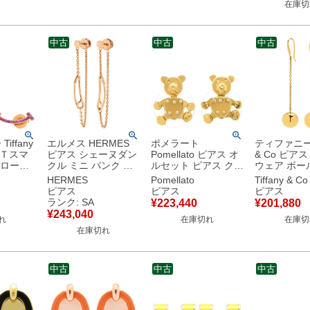
在庫切
古】
中古
中古
中古
iffany
エルメス HERMES
ポメラート
ティファニー T
 Ｔスマ
ピアス シェーヌダン
Pomellato ピアス オ
& Co ピア
×ローズ
クル ミニ パンク ロ
ルセット ピアス クマ
ウェア ボー
o. ロー
ーズゴールド ピンク
モチーフ イエローゴ
イエローゴ
HERMES
Pomellato
Tiffany & Co
0 PG
ゴールド ローズ
ールド Au750 18K
T&Co. Au75
ピアス
ピアス
ピアス
サファイア
Au750 18K 18金 ド
18金 YG キャッチ他
金 ドロップ
ランク: SA
¥
223,440
¥
201,880
ロップ スイング
社品 【中古】
ロング 丸 球 【
¥
243,040
れ
在庫切れ
在庫切
H217531B 00 【中
古】
在庫切れ
古】新品同様品
中古
中古
中古