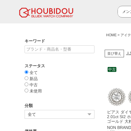
HOME
アイテ
キーワード
人
並び替え
ステータス
中古
全て
新品
中古
未使用
分類
ピアス ダイ
2.01ct SI2 ホワイト
ゴールド 大
ラージ ブリ
NON BRAN
カット フラ