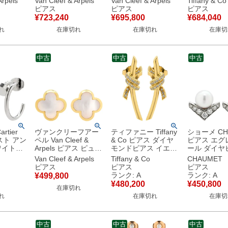
Arpels
Van Cleef & Arpels
Van Cleef & Arpels
Tiffany & Co
ローゴー
赤×イエローゴールド
レッド×イエローゴー
T&Co. 750Y
ピアス
ピアス
ピアス
8K 18
Au750 18K 18金 ク
ルド 赤 750 18K 18
ゲージリンク
¥
723,240
¥
695,800
¥
684,040
ネリアン
ローバー 【中古】
金 カーネリアン 紅玉
68533643
れ
在庫切れ
在庫切れ
在庫切
00 【中
髄 VCARD40400
【中古】
中古
中古
中古
tier
ヴァンクリーフアー
ティファニー Tiffany
ショーメ CH
スト アン
ペル Van Cleef &
& Co ピアス ダイヤ
ピアス エグ
ワイトゴ
Arpels ピアス ピュア
モンドピアス イエロ
ール ダイヤ
 18K
アルハンブラ パール
ーゴールド T&Co.
ールホワイト
Van Cleef & Arpels
Tiffany & Co
CHAUMET
ホワイト×イエローゴ
Au750 18K 18金 リ
トゴールド K
ピアス
ピアス
ピアス
 【箱】
ールド Au750 18K
ボン 結び目デザイン
Au750 V字
ランク: A
ランク: A
¥
499,800
古美品
18金 白 シェル
【中古】中古美品
【中古】中
¥
480,200
¥
450,800
在庫切れ
VCARA38800 【保証
れ
在庫切れ
在庫切
書】 【中古】
中古
中古
中古