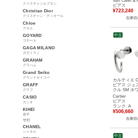
Van Cleef & 
レッド×イエ
クリスチャンルブタン
ピアス
ルド Au750 1
¥
723,240
Christian Dior
金 赤 カー
クリスチャン・ディオール
在庫切
VCARD404
Chloe
古】
クロエ
中古
GOYARD
ゴヤール
GAGA MILANO
ガガミラノ
GRAHAM
グラハム
Grand Seiko
グランドセイコー
カルティエ Car
GRAFF
ピアス ジュ
クル SM ホ
グラフ
ールド AU750
Cartier
CASIO
WG フープ
ピアス
カシオ
B8301236
ランク: A
KIHEI
【中古】中
¥
506,660
喜平
在庫切
サ行
CHANEL
シャネル
中古