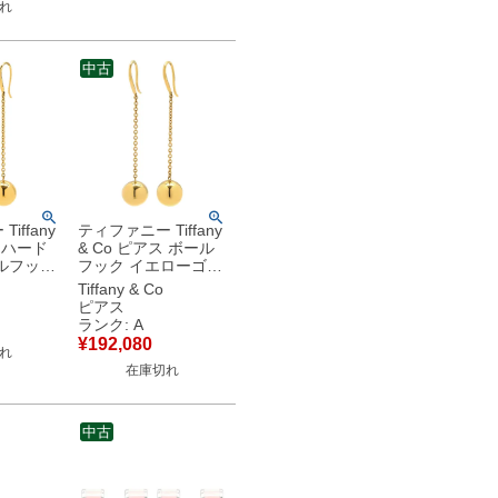
れ
古】
中古
iffany
ティファニー Tiffany
ス ハード
& Co ピアス ボール
ルフック
フック イエローゴー
ールド
ルド T&Co. Au750
Tiffany & Co
0 18K 18
18K 18金 ドロップ
ピアス
 スイング
スイング ロング 丸
ランク: A
中
球 【中古】中古美品
¥
192,080
れ
在庫切れ
中古