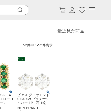
最近見た商品
52
件中
1
-
52
件表示
中古
ラルド4
ピアス ダイヤモンド
イエローゴ
0.5/0.5ct プラチナシ
ーン 緑
ルバー 1P 1石 1粒 ソ
8 オーバル
リティア 6本爪
D
NON BRAND
ティーク
Pt900 プラチナ 両耳