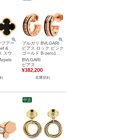
ーフアー
ブルガリ BVLGARI
ef &
ピアス ロック ピンク
アス スウィ
ゴールド B-zero1
ンブラ ブ
BVLGARI Au750 18K
Arpels
BVLGARI
ローゴー
18金 ブラックセラミ
ピアス
YG 18K
ック 357567 【中
¥
382,200
00 【中
古】
れ
在庫切れ
中古