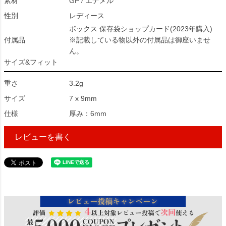
素材
GP / エナメル
性別
レディース
ボックス 保存袋ショップカード(2023年購入)
付属品
※記載している物以外の付属品は御座いませ
ん。
サイズ&フィット
重さ
3.2g
サイズ
7 x 9mm
仕様
厚み：6mm
レビューを書く
71985