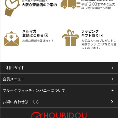
ご利用ガイド
よくある質問
会員メニュー
支払い・送料
ログイン
ブルークウォッチカンパニーについて
お客様の声
お気に入り
会社概要
お問い合わせはこちら
買取について
カート
店舗案内