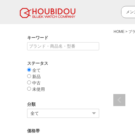
HOME
ブ
キーワード
ステータス
全て
新品
中古
未使用
分類
価格帯