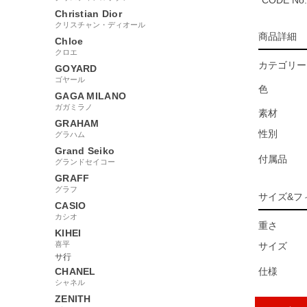
CODE No.
Christian Dior
クリスチャン・ディオール
商品詳細
Chloe
クロエ
カテゴリー
GOYARD
ゴヤール
色
GAGA MILANO
ガガミラノ
素材
GRAHAM
性別
グラハム
Grand Seiko
付属品
グランドセイコー
GRAFF
グラフ
サイズ&フ
CASIO
カシオ
重さ
KIHEI
喜平
サイズ
サ行
CHANEL
仕様
シャネル
ZENITH