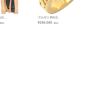
G...
ブルガリ BVLG...
ブルガリ BVL
¥
194,040
¥
292,040
税込）
（税込）