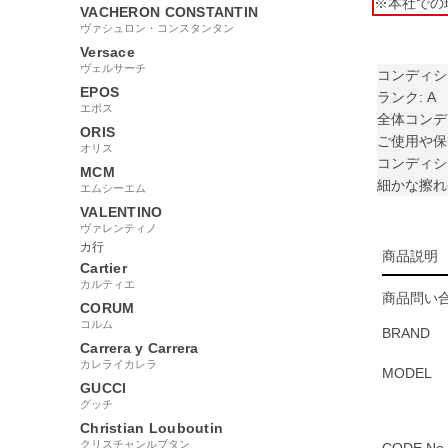
※本社での
VACHERON CONSTANTIN
ヴァシュロン・コンスタンタン
Versace
ヴェルサーチ
コンディシ
EPOS
ランク: A
エポス
全体コンデ
ORIS
ご使用や保
オリス
コンディシ
MCM
細かな擦れ
エムシーエム
VALENTINO
ヴァレンティノ
カ行
商品説明
Cartier
カルティエ
商品問い合
CORUM
コルム
BRAND
Carrera y Carrera
カレライカレラ
MODEL
GUCCI
グッチ
Christian Louboutin
クリスチャンルブタン