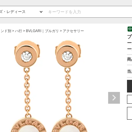
中
ランド別
ハ行
BVLGARI｜ブルガリ
アクセサリー
ブ
ー
ー
商
当