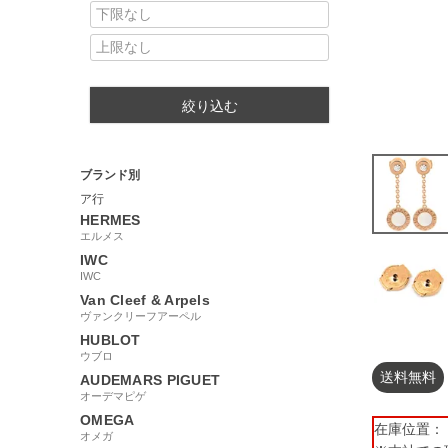
絞り込む
ブランド別
ア行
HERMES
エルメス
IWC
IWC
Van Cleef & Arpels
ヴァンクリーフアーペル
HUBLOT
ウブロ
送料無料
AUDEMARS PIGUET
オーデマピゲ
OMEGA
在庫位置： 【
オメガ