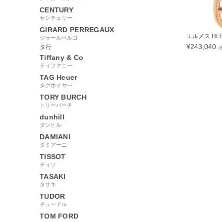
CENTURY
センチュリー
GIRARD PERREGAUX
エルメス HERM
ジラールペルゴ
¥
243,040
タ行
（
Tiffany & Co
ティファニー
TAG Heuer
タグホイヤー
345673
TORY BURCH
トリーバーチ
dunhill
ダンヒル
DAMIANI
ダミアーニ
TISSOT
ティソ
TASAKI
タサキ
TUDOR
チュードル
TOM FORD