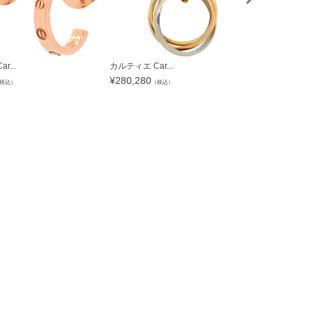
r...
カルティエ Car...
カルティエ Ca
¥
280,280
¥
246,960
税込）
（税込）