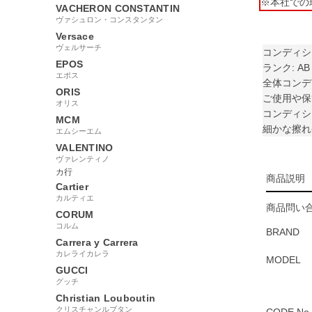
※本社での
VACHERON CONSTANTIN
ヴァシュロン・コンスタンタン
Versace
ヴェルサーチ
コンディシ
EPOS
ランク: AB
エポス
全体コンデ
ORIS
ご使用や保
オリス
コンディシ
MCM
細かな擦れ
エムシーエム
VALENTINO
ヴァレンティノ
カ行
商品説明
Cartier
カルティエ
商品問い合
CORUM
コルム
BRAND
Carrera y Carrera
カレライカレラ
MODEL
GUCCI
グッチ
Christian Louboutin
クリスチャンルブタン