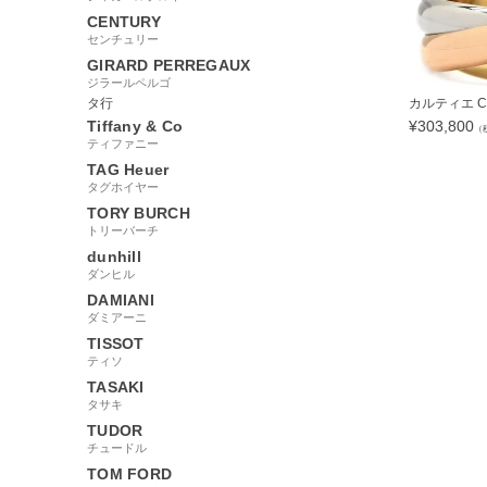
CENTURY
センチュリー
GIRARD PERREGAUX
ジラールペルゴ
タ行
カルティエ Car
Tiffany & Co
¥
303,800
（
ティファニー
TAG Heuer
タグホイヤー
TORY BURCH
トリーバーチ
285091
dunhill
ダンヒル
DAMIANI
ダミアーニ
TISSOT
ティソ
TASAKI
タサキ
TUDOR
チュードル
TOM FORD