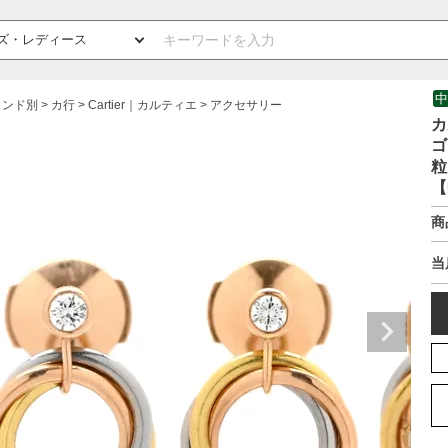
中
ランド別
カ行
Cartier｜カルティエ
アクセサリー
カ
ゴ
粒
【
商
当