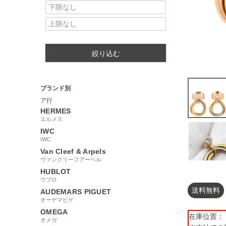
絞り込む
ブランド別
ア行
HERMES
エルメス
IWC
IWC
Van Cleef & Arpels
ヴァンクリーフアーペル
HUBLOT
ウブロ
送料無料
AUDEMARS PIGUET
オーデマピゲ
OMEGA
在庫位置： 【
オメガ