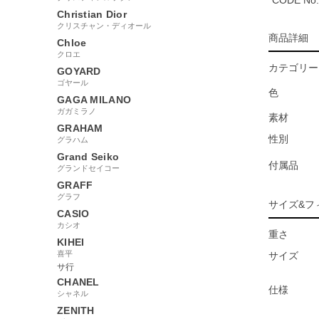
CODE No.
Christian Dior
クリスチャン・ディオール
商品詳細
Chloe
クロエ
カテゴリー
GOYARD
ゴヤール
色
GAGA MILANO
ガガミラノ
素材
GRAHAM
性別
グラハム
Grand Seiko
付属品
グランドセイコー
GRAFF
グラフ
サイズ&フ
CASIO
カシオ
重さ
KIHEI
喜平
サイズ
サ行
CHANEL
仕様
シャネル
ZENITH