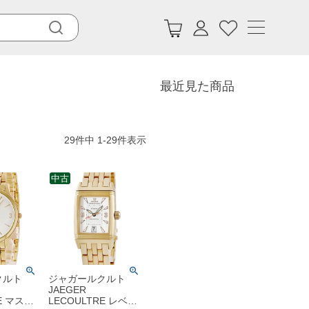
最近見た商品
29
件中
1
-
29
件表示
中古
クルト
ジャガールクルト
JAEGER
E マスタ
LECOULTRE レベル