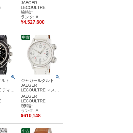
スリム
ソ グランスポール
JAEGER
290.1.60 K18YG無垢
E
LECOULTRE
2 K18YG
シルバー デイト 青針
腕時計
ーゴール
メンズ 腕時計自動巻
ランク: A
腕時計手巻
き シルバー 【中古】
¥
4,527,600
 【中古】
中古美品
中古
クルト
ジャガールクルト
JAEGER
E ディー
LECOULTRE マスタ
ンテージ
ー コンプレッサー
JAEGER
 サーメ
Q1728420 148.8.60
E
LECOULTRE
57J
ホワイト デイト イン
腕時計
 ブラック
ナー回転ベゼル メン
ランク: A
計自動巻
ズ 腕時計自動巻き ホ
¥
610,148
 【中古】
ワイト 【中古】中古
美品
中古