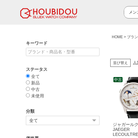
HOME
ブラン
キーワード
人
並び替え
ステータス
全て
中古
新品
中古
未使用
分類
ジャガール
JAEGER
LECOULTR