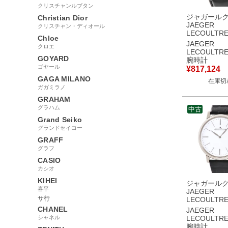
クリスチャンルブタン
ジャガール
Christian Dior
JAEGER
クリスチャン・ディオール
LECOULTR
Chloe
AMVOX1 
JAEGER
クロエ
アストンマ
LECOULTR
Q1908470 19
GOYARD
腕時計
ブラック デイト
ゴヤール
¥
817,124
ズ 腕時計自
GAGA MILANO
在庫切
ラック 【中
ガガミラノ
GRAHAM
グラハム
中古
Grand Seiko
グランドセイコー
GRAFF
グラフ
CASIO
カシオ
KIHEI
ジャガール
喜平
JAEGER
サ行
LECOULTR
ー ウルトラ
CHANEL
JAEGER
1907 グラ
シャネル
LECOULTR
120.3.79/Q
腕時計