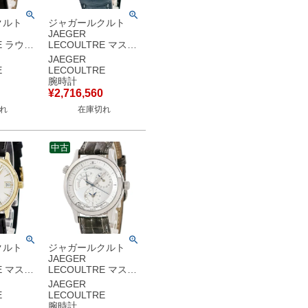
クルト
ジャガールクルト
JAEGER
E ラウン
LECOULTRE マスタ
 K18YG
ー グランド メモボッ
JAEGER
ト ローマ
クス 146.240.952B
E
LECOULTRE
ィンテー
146.2.95 メーカー
腕時計
腕時計手巻
OH済 K18RG 永久
¥
2,716,560
 【中古】
メンズ 腕時計自動巻
れ
在庫切れ
き シルバー 【中古】
中古
クルト
ジャガールクルト
JAEGER
E マスタ
LECOULTRE マスタ
ール
ー ジオグラフィーク
JAEGER
Q1428420 142.8.92
E
LECOULTRE
2N
リザーブドマルシェ
腕時計