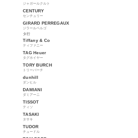
ジャガールクルト
CENTURY
センチュリー
GIRARD PERREGAUX
ジラールペルゴ
タ行
Tiffany & Co
ティファニー
TAG Heuer
タグホイヤー
TORY BURCH
トリーバーチ
dunhill
ダンヒル
DAMIANI
ダミアーニ
TISSOT
ティソ
TASAKI
タサキ
TUDOR
チュードル