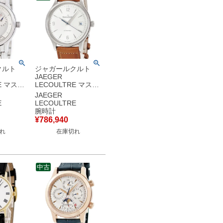
クルト
ジャガールクルト
JAEGER
E マスタ
LECOULTRE マスタ
フィーク
ー コントロール デイ
JAEGER
ト Q4018420
E
LECOULTRE
 リザーブド
830.8.A0.S シルバー
腕時計
T デイ
青秒針 メンズ 腕時計
¥
786,940
腕時計自動
自動巻き シルバー
れ
在庫切れ
ー 【中
【中古】
中古