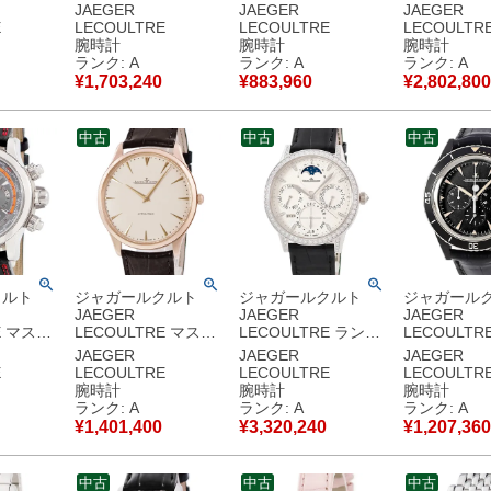
ティエー
ー コントロール
ヴー ナイト&デイ
ー ウルトラ
JAEGER
JAEGER
JAEGER
140.6.89 Pt950無垢
Q3468121
145.1.79
E
LECOULTRE
LECOULTRE
LECOULTR
プラチナ デイト シル
346.8.56.S 純正ダイ
145.110.79
腕時計
腕時計
腕時計
 K18WG
バー 限定 メンズ 腕
ヤ ギョーシェ 青針
無垢 イエロ
ランク: A
ランク: A
ランク: A
 メンズ
時計自動巻き シルバ
レディース 腕時計自
ド メンズ 
¥
1,703,240
¥
883,960
¥
2,802,800
 シルバ
ー 【中古】中古美品
動巻き シルバー 【中
き シルバー
中古美品
古】中古美品
中古美品
中古
中古
中古
クルト
ジャガールクルト
ジャガールクルト
ジャガール
JAEGER
JAEGER
JAEGER
E マスタ
LECOULTRE マスタ
LECOULTRE ランデ
LECOULTR
ッサー エ
ー ウルトラスリム
ヴー パーペチュアル
プシー ヴィ
JAEGER
JAEGER
JAEGER
ム
41 Q1332511
カレンダー
クロノグラフ
E
LECOULTRE
LECOULTRE
LECOULTR
0.6.22
170.2.37 K18PG無垢
Q3493420
ット Q208A
腕時計
腕時計
腕時計
 限定 メ
ピンクゴールド 超薄
342.3.21.S K18WG
136.A.C8
ランク: A
ランク: A
ランク: A
自動巻き
型 メンズ 腕時計自動
無垢 純正ダイヤ メン
メンズ 腕時
¥
1,401,400
¥
3,320,240
¥
1,207,360
古】中古
巻き ベージュ 【中
ズ 腕時計自動巻き シ
き ブラック
古】中古美品
ルバー 【中古】中古
中古美品
美品
中古
中古
中古