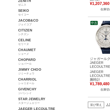
ZENITH
K18WG無垢
¥
1,207,360
ゼニス
ー メンズ 
在庫切
き ホワイト
SEIKO
セイコー
JACOB&CO
中古
ジェイコブ
CITIZEN
シチズン
CELINE
セリーヌ
CHAUMET
ショーメ
ジャガール
CHOPARD
JAEGER
ショパール
LECOULTR
JIMMY CHOO
ー コントロ
JAEGER
ジミーチュウ
ノグラフ カ
LECOULTR
Q4138420
CHARRIOL
腕時計
830.8.C9.
シャリオール
¥
1,789,480
メンズ 腕時
GIVENCHY
在庫切
き シルバー
ジバンシイ
STAR JEWELRY
スタージュエリー
人
並び替え
JAEGER LECOULTRE