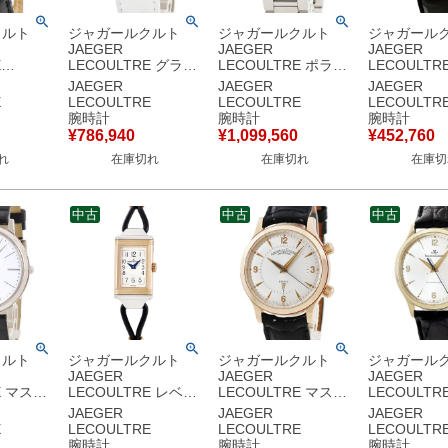
クルト
ジャガールクルト
ジャガールクルト
ジャガール
JAEGER
JAEGER
JAEGER
E
LECOULTRE グラン
LECOULTRE ポラリ
LECOULTR
アラーム
ドレベルソ レディ ウ
ス クロノグラフ
ド 111.1.86
JAEGER
JAEGER
JAEGER
ーチン
ルトラスリム
Q9028180
無垢 ホワイ
E
LECOULTRE
LECOULTRE
LECOULTR
0.8.97
Q3224420 268.D.86
842.8.C1.S ブルー
ン ポストヴ
腕時計
腕時計
腕時計
 メン
OH済 K18PG×SS レ
青 タキメーター メン
ジ メンズ 
¥
786,940
¥
1,099,560
¥
452,760
動巻き ブ
ディース 腕時計手巻
ズ 腕時計自動巻き ブ
き ホワイト
れ
在庫切れ
在庫切れ
在庫切
古】
き シルバー 【中古】
ルー 【中古】
中古
中古
中古
クルト
ジャガールクルト
ジャガールクルト
ジャガール
JAEGER
JAEGER
JAEGER
E マスタ
LECOULTRE レベル
LECOULTRE マスタ
LECOULTR
スリム
ソ ワン コルドネ
ーメモボックス
ー コントロ
JAEGER
JAEGER
JAEGER
ン・フー
Q3264520/200.D.47
144.2.94 K18PG無垢
145.1.89
E
LECOULTRE
LECOULTRE
LECOULTR
12935E1
K18PG×SS スクエア
アラーム アンティー
145.140.89
腕時計
腕時計
腕時計