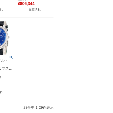
 シルバー
ワールドタイム メン
¥
806,344
ンズ 腕時
ズ 腕時計自動巻き シ
れ
在庫切れ
シルバー
ルバー 【中古】
クルト
E マスタ
スリム リ
ルシェ
E
S デイト メ
自動巻き
れ
古】
29
件中
1
-
29
件表示