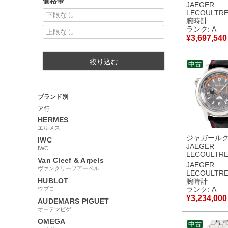
価格帯
メトル カン
JAEGER
ム ルネール
LECOULTR
Q6043420
腕時計
602.3.24.S
ランク: A
無垢 デイト
¥
3,697,540
腕時計手巻き
ー 【中古】
絞り込む
中古
ブランド別
ア行
HERMES
エルメス
ジャガール
IWC
JAEGER
IWC
LECOULTR
Van Cleef & Arpels
ー コンプレ
JAEGER
ヴァンクリーフアーペル
クストリー
LECOULTR
Q1766410 15
HUBLOT
腕時計
OH済 Pt950
ランク: A
ウブロ
ンズ 腕時計
¥
3,234,000
AUDEMARS PIGUET
グレー 【中
オーデマピゲ
美品
OMEGA
中古