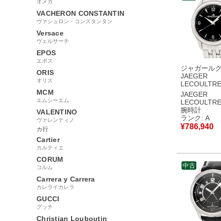
オメガ
VACHERON CONSTANTIN
ヴァシュロン・コンスタンタン
Versace
ヴェルサーチ
EPOS
エポス
ジャガール
ORIS
JAEGER
オリス
LECOULTR
ー コントロ
MCM
JAEGER
ト Q154817
エムシーエム
LECOULTR
176.8.40.
腕時計
VALENTINO
黒 シースル
ランク: A
ヴァレンティノ
メンズ 腕時
¥
786,940
カ行
き ブラック
中古美品
Cartier
カルティエ
CORUM
中古
コルム
Carrera y Carrera
カレライカレラ
GUCCI
グッチ
Christian Louboutin