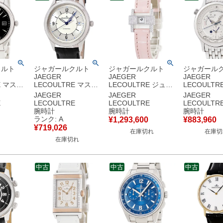
クルト
ジャガールクルト
ジャガールクルト
ジャガール
JAEGER
JAEGER
JAEGER
E マスタ
LECOULTRE マスタ
LECOULTRE ジュワ
LECOULTR
ール デイ
ー コントロール デイ
ィアリー 101 アトリ
ー ジオグラ
JAEGER
JAEGER
JAEGER
1
ト Q1548530
エ 282.3.70 メーカー
142.880.922
E
LECOULTRE
LECOULTRE
LECOULTR
S ブラック
176.8.40.S 青針 シー
OH済 K18WG無垢 純
142.8.92
腕時計
腕時計
腕時計
ーバック
スルーバック メンズ
正ダイヤ 角型 レディ
マルシェ GM
ランク: A
¥
1,293,600
¥
883,960
計自動巻
腕時計自動巻き シル
ース 腕時計手巻き シ
ト メンズ 
¥
719,026
在庫切れ
在庫切
 【中古】
バー 【中古】中古美
ルバー 【中古】
巻き シルバ
在庫切れ
品
古】
中古
中古
中古