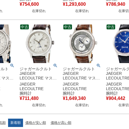
 薄型 バ
回転 アラビア レディ
ク トリチウム メンズ
K18YG無垢
¥
754,600
¥
1,293,600
¥
786,940
腕時計手巻
ース 腕時計クオーツ
腕時計手巻き シルバ
アラビア メ
れ
在庫切れ
在庫切れ
在庫切
 【中古】
ホワイト 【中古】
ー 【中古】
計自動巻き 
【中古】
中古
中古
中古
クルト
ジャガールクルト
ジャガールクルト
ジャガール
JAEGER
JAEGER
JAEGER
E マスタ
LECOULTRE マスタ
LECOULTRE マスタ
LECOULTR
ール クロ
ー ホームタイム
ー コントロール ジオ
ー ウルトラ
JAEGER
JAEGER
JAEGER
レンダー
Q1628420
グラフィーク
ザーブドマ
E
LECOULTRE
LECOULTRE
LECOULTR
147.8.05.S デュアル
142.3.92 K18WG 無
Q1378480
腕時計
腕時計
腕時計
S スモセコ
タイム スモールセコ
垢 GMT デイ&ナイト
176.8.38.
¥
711,480
¥
1,649,340
¥
904,442
計自動巻
ンド メンズ 腕時計自
メンズ 腕時計自動巻
ンズ 腕時計
れ
在庫切れ
在庫切れ
在庫切
 【中古】
動巻き シルバー 【中
き グレー 【中古】
ブルー 【中
古】
気順
新着順
価格が安い順
価格が高い順