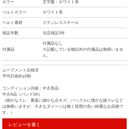
カラー
文字盤：ホワイト系
ベルトカラー
ホワイト系
ベルト素材
ステンレススチール
保証年数
当店保証3年
付属品なし
付属品
※記載している物以外の付属品は御座いませ
ん。
ムーブメント点検済
平均日差約±0秒
コンディション詳細：中古美品
中古A品（バンドSA）
（細かなスレ、裏蓋に細かな点キズ、バックルに僅かな線スレなど
は御座いますが、大きなダメージは無く状態の良い綺麗なお品物で
す。）
レビューを書く