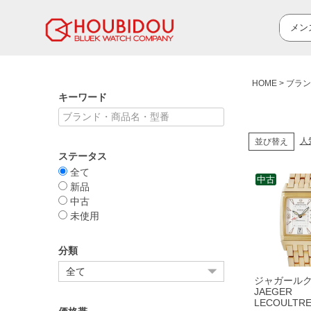
HOME
ブラン
キーワード
人
並び替え
ステータス
全て
中古
新品
中古
未使用
分類
ジャガール
JAEGER
LECOULTR