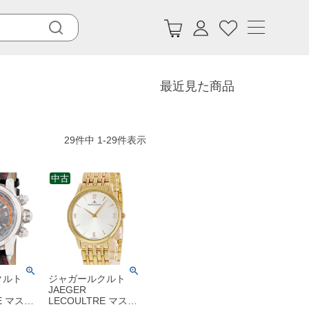
最近見た商品
29
件中
1
-
29
件表示
中古
クルト
ジャガールクルト
JAEGER
E マスタ
LECOULTRE マスタ