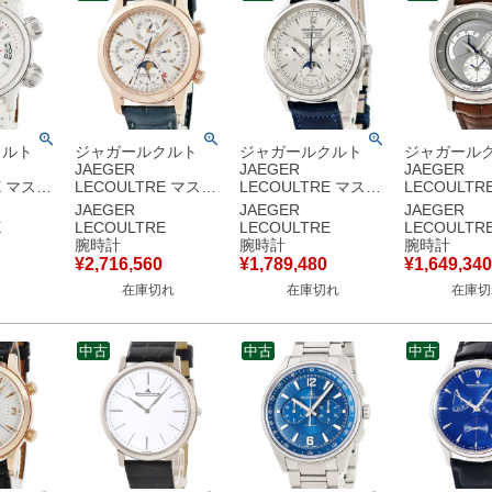
クルト
ジャガールクルト
ジャガールクルト
ジャガール
JAEGER
JAEGER
JAEGER
E マスタ
LECOULTRE マスタ
LECOULTRE マスタ
LECOULTR
ッサー
ー グランド メモボッ
ー コントロール クロ
ー コントロ
JAEGER
JAEGER
JAEGER
8.8.60
クス 146.240.952B
ノグラフ カレンダー
グラフィー
E
LECOULTRE
LECOULTRE
LECOULTR
イト イン
146.2.95 メーカー
Q4138420
142.3.92 K
腕時計
腕時計
腕時計
ル メン
OH済 K18RG 永久
830.8.C9.S スモセコ
垢 GMT デ
¥
2,716,560
¥
1,789,480
¥
1,649,340
動巻き ホ
メンズ 腕時計自動巻
メンズ 腕時計自動巻
メンズ 腕時
在庫切れ
在庫切れ
在庫切
古】中古
き シルバー 【中古】
き シルバー 【中古】
き グレー 
中古
中古
中古