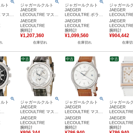
クルト
ジャガールクルト
ジャガールクルト
ジャガール
JAEGER
JAEGER
JAEGER
E マスタ
LECOULTRE マスタ
LECOULTRE ポラリ
LECOULTR
クス
ー ウルトラスリム
ス クロノグラフ
ー ウルトラ
JAEGER
JAEGER
JAEGER
K18PG無垢
1907 グラン・フー
Q9028180
ザーブドマ
E
LECOULTRE
LECOULTRE
LECOULTR
ンティー
120.3.79/Q12935E1
842.8.C1.S ブルー
Q1378480
腕時計
腕時計
腕時計
ム メンズ
K18WG無垢 薄型 バ
青 タキメーター メン
176.8.38.
¥
1,207,360
¥
1,099,560
¥
904,442
 シルバ
ー メンズ 腕時計手巻
ズ 腕時計自動巻き ブ
ンズ 腕時計
れ
在庫切れ
在庫切れ
在庫切
き ホワイト 【中古】
ルー 【中古】
ブルー 【中
中古
中古
中古
クルト
ジャガールクルト
ジャガールクルト
ジャガール
JAEGER
JAEGER
JAEGER
E
LECOULTRE マスタ
LECOULTRE マスタ
LECOULTR
アラーム
ー ジオグラフィーク
ー コントロール デイ
ドレベルソ 
JAEGER
JAEGER
JAEGER
ーチン
Q1428420 142.8.92
ト Q4018420
ルトラスリ
E
LECOULTRE
LECOULTRE
LECOULTR
0.8.97
リザーブドマルシェ
830.8.A0.S シルバー
Q3224420 2
腕時計
腕時計
腕時計
 メン
ワールドタイム メン
青秒針 メンズ 腕時計
OH済 K18P
¥
806,344
¥
786,940
¥
786,940