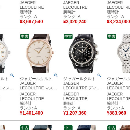
ポール
メトル カンティエー
ヴー パーペチュアル
ー コンプレ
JAEGER
JAEGER
JAEGER
K18YG無垢
ム ルネール
カレンダー
クストリー
E
LECOULTRE
LECOULTRE
LECOULTR
イト 青針
Q6043420
Q3493420
Q1766410 1
腕時計
腕時計
腕時計
計自動巻
602.3.24.S K18WG
342.3.21.S K18WG
OH済 Pt95
ランク: A
ランク: A
ランク: A
 【中古】
無垢 デイト メンズ
無垢 純正ダイヤ メン
ンズ 腕時計
¥
3,697,540
¥
3,320,240
¥
3,234,000
腕時計手巻き シルバ
ズ 腕時計自動巻き シ
グレー 【中
ー 【中古】中古美品
ルバー 【中古】中古
美品
美品
中古
中古
中古
クルト
ジャガールクルト
ジャガールクルト
ジャガール
JAEGER
JAEGER
JAEGER
E マスタ
LECOULTRE マスタ
LECOULTRE ディー
LECOULTR
ール
ー ウルトラスリム
プシー ヴィンテージ
ヴー ナイト
JAEGER
JAEGER
JAEGER
t950無垢
41 Q1332511
クロノグラフ サーメ
Q3468121
E
LECOULTRE
LECOULTRE
LECOULTR
イト シル
170.2.37 K18PG無垢
ット Q208A57J
346.8.56.
腕時計
腕時計
腕時計
ンズ 腕
ピンクゴールド 超薄
136.A.C8 ブラック
ヤ ギョーシ
ランク: A
ランク: A
ランク: A
 シルバ
型 メンズ 腕時計自動
メンズ 腕時計自動巻
レディース 
¥
1,401,400
¥
1,207,360
¥
883,960
中古美品
巻き ベージュ 【中
き ブラック 【中古】
動巻き シル
古】中古美品
中古美品
古】中古美
中古
中古
中古