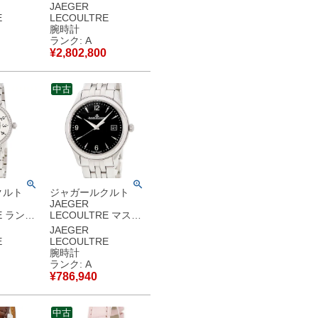
ッサー エ
ー ウルトラスリム
JAEGER
ム
145.1.79
E
LECOULTRE
50.6.22
145.110.792 K18YG
腕時計
0 限定 メ
無垢 イエローゴール
ランク: A
自動巻き
ド メンズ 腕時計手巻
¥
2,802,800
古】中古
き シルバー 【中古】
中古美品
中古
クルト
ジャガールクルト
JAEGER
E ランデ
LECOULTRE マスタ
&デイ
ー コントロール デイ
JAEGER
ト Q1548171
E
LECOULTRE
S 純正ダイ
176.8.40.S ブラック
腕時計
ェ 青針
黒 シースルーバック
ランク: A
腕時計自
メンズ 腕時計自動巻
¥
786,940
バー 【中
き ブラック 【中古】
品
中古美品
中古