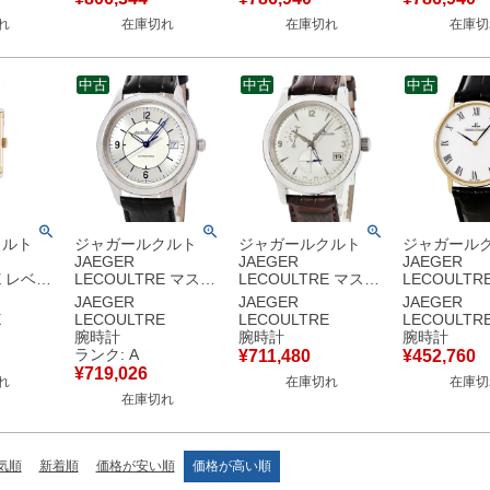
動巻き ブ
ズ 腕時計自動巻き シ
自動巻き シルバー
ディース 腕
れ
在庫切れ
在庫切れ
在庫切
古】
ルバー 【中古】
【中古】
き シルバー
中古
中古
中古
クルト
ジャガールクルト
ジャガールクルト
ジャガール
JAEGER
JAEGER
JAEGER
E レベル
LECOULTRE マスタ
LECOULTRE マスタ
LECOULTR
ドネ
ー コントロール デイ
ー ホームタイム
ド 111.1.86
JAEGER
JAEGER
JAEGER
00.D.47
ト Q1548530
Q1628420
無垢 ホワイ
E
LECOULTRE
LECOULTRE
LECOULTR
 スクエア
176.8.40.S 青針 シー
147.8.05.S デュアル
ン ポストヴ
腕時計
腕時計
腕時計
ア レディ
スルーバック メンズ
タイム スモールセコ
ジ メンズ 
ランク: A
¥
711,480
¥
452,760
クオーツ
腕時計自動巻き シル
ンド メンズ 腕時計自
き ホワイト
¥
719,026
れ
在庫切れ
在庫切
中古】
バー 【中古】中古美
動巻き シルバー 【中
在庫切れ
品
古】
気順
新着順
価格が安い順
価格が高い順