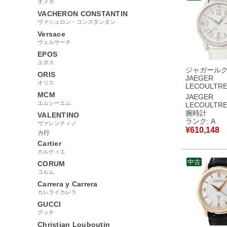
オメガ
VACHERON CONSTANTIN
ヴァシュロン・コンスタンタン
Versace
ヴェルサーチ
EPOS
エポス
ジャガール
ORIS
JAEGER
オリス
LECOULTR
ー コンプレ
MCM
JAEGER
Q1728420 14
エムシーエム
LECOULTR
ホワイト デ
腕時計
VALENTINO
ナー回転ベゼ
ランク: A
ヴァレンティノ
ズ 腕時計自
¥
610,148
カ行
ワイト 【中
美品
Cartier
カルティエ
中古
CORUM
コルム
Carrera y Carrera
カレライカレラ
GUCCI
グッチ
Christian Louboutin