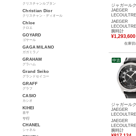
クリスチャンルブタン
ジャガール
JAEGER
Christian Dior
LECOULTR
クリスチャン・ディオール
ーメモボッ
JAEGER
Chloe
144.2.94 
LECOULTR
クロエ
アラーム ア
腕時計
ク トリチウ
GOYARD
¥
1,293,600
腕時計手巻き
ゴヤール
在庫切
ー 【中古】
GAGA MILANO
ガガミラノ
GRAHAM
中古
グラハム
Grand Seiko
グランドセイコー
GRAFF
グラフ
CASIO
カシオ
ジャガール
KIHEI
JAEGER
喜平
LECOULTR
サ行
AMVOX1 
JAEGER
アストンマ
CHANEL
LECOULTR
Q1908470 19
シャネル
腕時計
ブラック デイト
¥
817,124