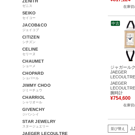
ZENITH
ズ 腕時計自
ゼニス
在庫切
ラック 【中
SEIKO
セイコー
中古
JACOB&CO
ジェイコブ
CITIZEN
シチズン
CELINE
セリーヌ
CHAUMET
ショーメ
ジャガール
JAEGER
CHOPARD
LECOULTR
ショパール
ソ ワン コル
JAEGER
JIMMY CHOO
Q3264520/2
LECOULTR
ジミーチュウ
K18PG×SS
腕時計
回転 アラビ
CHARRIOL
¥
754,600
ース 腕時計
シャリオール
在庫切
ホワイト 【
GIVENCHY
ジバンシイ
STAR JEWELRY
スタージュエリー
人
並び替え
JAEGER LECOULTRE