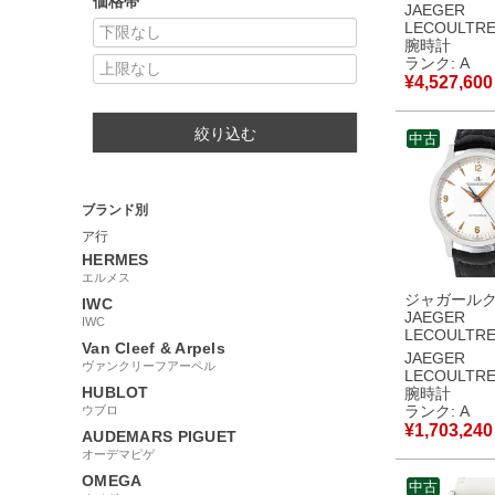
価格帯
ソ グランス
JAEGER
290.1.60 
LECOULTR
シルバー デ
腕時計
メンズ 腕時
ランク: A
き シルバー
¥
4,527,600
中古美品
絞り込む
中古
ブランド別
ア行
HERMES
エルメス
ジャガール
IWC
JAEGER
IWC
LECOULTR
Van Cleef & Arpels
ー コントロ
JAEGER
ヴァンクリーフアーペル
140.6.89 P
LECOULTR
プラチナ デ
HUBLOT
腕時計
バー 限定 メ
ランク: A
ウブロ
時計自動巻き
¥
1,703,240
AUDEMARS PIGUET
ー 【中古】
オーデマピゲ
OMEGA
中古