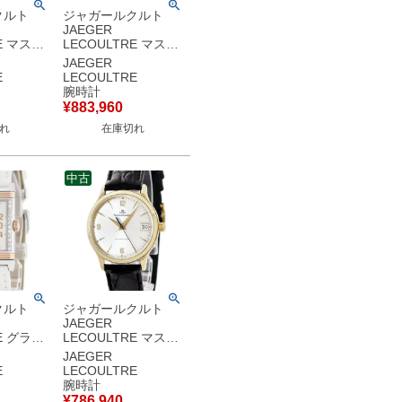
クルト
ジャガールクルト
JAEGER
E マスタ
LECOULTRE マスタ
スリム リ
ー ジオグラフィーク
JAEGER
ルシェ
142.880.922
E
LECOULTRE
142.8.92 リザーブド
腕時計
S デイト メ
マルシェ GMT デイ
¥
883,960
自動巻き
ト メンズ 腕時計自動
れ
在庫切れ
古】
巻き シルバー 【中
古】
中古
クルト
ジャガールクルト
JAEGER
E グラン
LECOULTRE マスタ
レディ ウ
ー コントロール
JAEGER
ム
145.1.89
E
LECOULTRE
68.D.86
145.140.892N
腕時計
G×SS レ
K18YG無垢 シルバー
¥
786,940