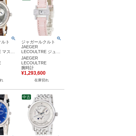
クルト
ジャガールクルト
JAEGER
E マスタ
LECOULTRE ジュワ
ール ジオ
ィアリー 101 アトリ
JAEGER
ク
エ 282.3.70 メーカー
E
LECOULTRE
18WG 無
OH済 K18WG無垢 純
腕時計
イ&ナイト
正ダイヤ 角型 レディ
¥
1,293,600
計自動巻
ース 腕時計手巻き シ
れ
在庫切れ
【中古】
ルバー 【中古】
中古