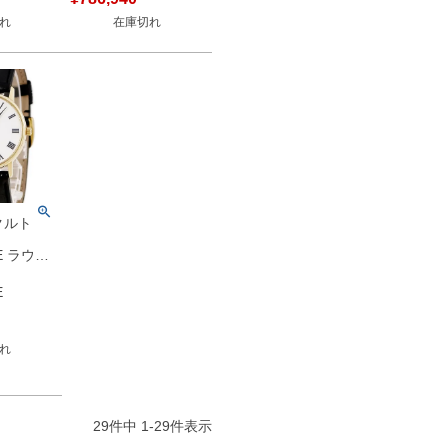
時計手巻
アラビア メンズ 腕時
れ
在庫切れ
 【中古】
計自動巻き シルバー
【中古】
クルト
E ラウン
 K18YG
ト ローマ
E
ィンテー
腕時計手巻
 【中古】
れ
29
件中
1
-
29
件表示