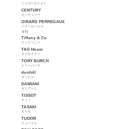
ジャガールクルト
CENTURY
センチュリー
GIRARD PERREGAUX
ジラールペルゴ
タ行
Tiffany & Co
ティファニー
TAG Heuer
タグホイヤー
TORY BURCH
トリーバーチ
dunhill
ダンヒル
DAMIANI
ダミアーニ
TISSOT
ティソ
TASAKI
タサキ
TUDOR
チュードル