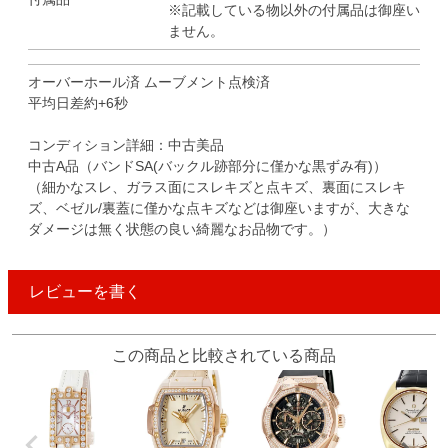
※記載している物以外の付属品は御座い
ません。
オーバーホール済 ムーブメント点検済
平均日差約+6秒
コンディション詳細：中古美品
中古A品（バンドSA(バックル跡部分に僅かな黒ずみ有)）
（細かなスレ、ガラス面にスレキズと点キズ、裏面にスレキ
ズ、ベゼル/裏蓋に僅かな点キズなどは御座いますが、大きな
ダメージは無く状態の良い綺麗なお品物です。）
レビューを書く
この商品と比較されている商品