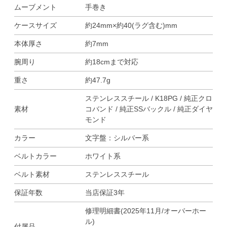
ムーブメント
手巻き
ケースサイズ
約24mm×約40(ラグ含む)mm
本体厚さ
約7mm
腕周り
約18cmまで対応
重さ
約47.7g
ステンレススチール / K18PG / 純正クロ
素材
コバンド / 純正SSバックル / 純正ダイヤ
モンド
カラー
文字盤：シルバー系
ベルトカラー
ホワイト系
ベルト素材
ステンレススチール
保証年数
当店保証3年
修理明細書(2025年11月/オーバーホー
ル)
付属品