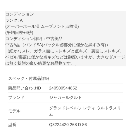
コンディション
ランク: A
(オーバーホール済 ムーブメント点検済)
(平均日差+6秒)
コンディション詳細：中古美品
中古A品（バンドSA(バックル跡部分に僅かな黒ずみ有)）
（細かなスレ、ガラス面にスレキズと点キズ、裏面にスレキズ、
ベゼル/裏蓋に僅かな点キズなどは御座いますが、大きなダメージ
は無く状態の良い綺麗なお品物です。）
スペック・付属品詳細
商品問い合わせID
240500544852
ブランド
ジャガールクルト
グランドレベルソ レディ ウルトラスリ
モデル
ム
型番
Q3224420 268.D.86