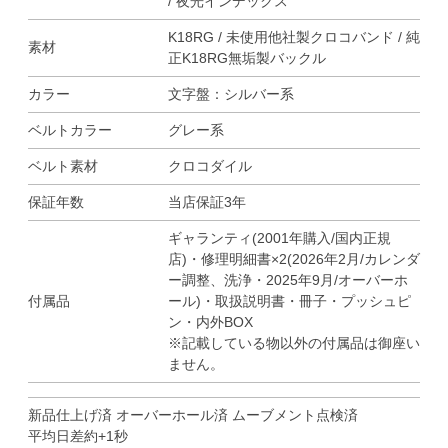
/ 夜光インデックス
K18RG / 未使用他社製クロコバンド / 純
素材
正K18RG無垢製バックル
カラー
文字盤：シルバー系
ベルトカラー
グレー系
ベルト素材
クロコダイル
保証年数
当店保証3年
ギャランティ(2001年購入/国内正規
店)・修理明細書×2(2026年2月/カレンダ
ー調整、洗浄・2025年9月/オーバーホ
付属品
ール)・取扱説明書・冊子・プッシュピ
ン・内外BOX
※記載している物以外の付属品は御座い
ません。
新品仕上げ済 オーバーホール済 ムーブメント点検済
平均日差約+1秒