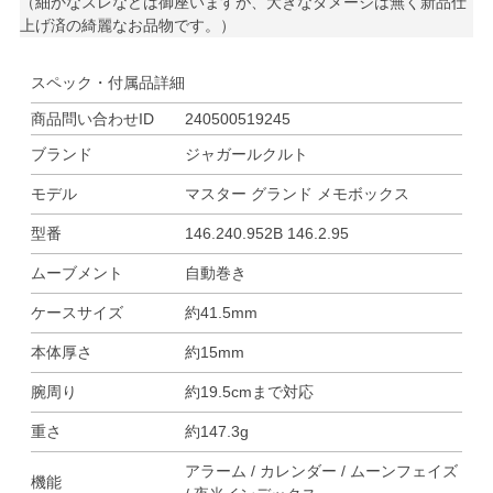
（細かなスレなどは御座いますが、大きなダメージは無く新品仕
上げ済の綺麗なお品物です。）
スペック・付属品詳細
商品問い合わせID
240500519245
ブランド
ジャガールクルト
モデル
マスター グランド メモボックス
型番
146.240.952B 146.2.95
ムーブメント
自動巻き
ケースサイズ
約41.5mm
本体厚さ
約15mm
腕周り
約19.5cmまで対応
重さ
約147.3g
アラーム / カレンダー / ムーンフェイズ
機能