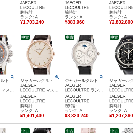
ティエー
ー コントロール
ヴー ナイト&デイ
ー ウルトラ
JAEGER
JAEGER
JAEGER
140.6.89 Pt950無垢
Q3468121
145.1.79
E
LECOULTRE
LECOULTRE
LECOULTR
プラチナ デイト シル
346.8.56.S 純正ダイ
145.110.79
腕時計
腕時計
腕時計
 K18WG
バー 限定 メンズ 腕
ヤ ギョーシェ 青針
無垢 イエロ
ランク: A
ランク: A
ランク: A
 メンズ
時計自動巻き シルバ
レディース 腕時計自
ド メンズ 
¥
1,703,240
¥
883,960
¥
2,802,800
 シルバ
ー 【中古】中古美品
動巻き シルバー 【中
き シルバー
中古美品
古】中古美品
中古美品
中古
中古
中古
クルト
ジャガールクルト
ジャガールクルト
ジャガール
JAEGER
JAEGER
JAEGER
E マスタ
LECOULTRE マスタ
LECOULTRE ランデ
LECOULTR
ッサー エ
ー ウルトラスリム
ヴー パーペチュアル
プシー ヴィ
JAEGER
JAEGER
JAEGER
ム
41 Q1332511
カレンダー
クロノグラフ
E
LECOULTRE
LECOULTRE
LECOULTR
0.6.22
170.2.37 K18PG無垢
Q3493420
ット Q208A
腕時計
腕時計
腕時計
 限定 メ
ピンクゴールド 超薄
342.3.21.S K18WG
136.A.C8
ランク: A
ランク: A
ランク: A
自動巻き
型 メンズ 腕時計自動
無垢 純正ダイヤ メン
メンズ 腕時
¥
1,401,400
¥
3,320,240
¥
1,207,360
古】中古
巻き ベージュ 【中
ズ 腕時計自動巻き シ
き ブラック
古】中古美品
ルバー 【中古】中古
中古美品
美品
中古
中古
中古