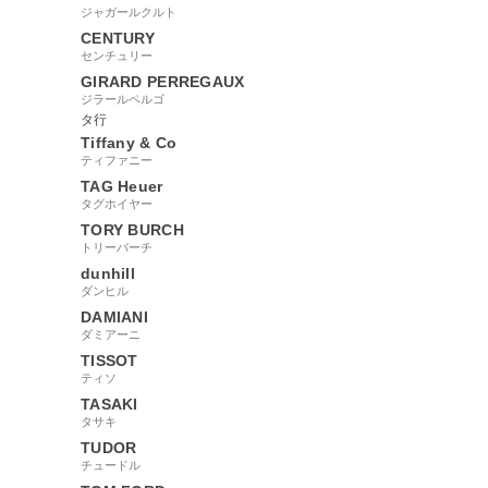
ジャガールクルト
CENTURY
センチュリー
GIRARD PERREGAUX
ジラールペルゴ
タ行
Tiffany & Co
ティファニー
TAG Heuer
タグホイヤー
TORY BURCH
トリーバーチ
dunhill
ダンヒル
DAMIANI
ダミアーニ
TISSOT
ティソ
TASAKI
タサキ
TUDOR
チュードル