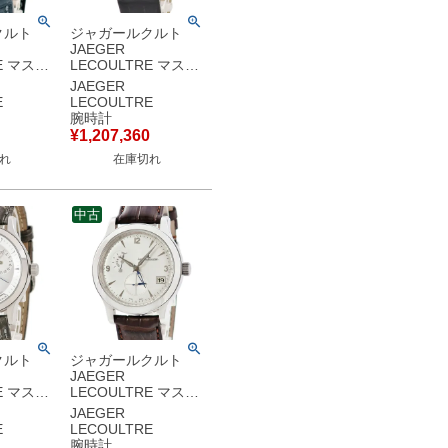
クルト
ジャガールクルト
JAEGER
E マスタ
LECOULTRE マスタ
 メモボッ
ー ウルトラスリム
JAEGER
1907 グラン・フー
E
LECOULTRE
メーカー
120.3.79/Q12935E1
腕時計
G 永久
K18WG無垢 薄型 バ
¥
1,207,360
計自動巻
ー メンズ 腕時計手巻
れ
在庫切れ
 【中古】
き ホワイト 【中古】
中古
クルト
ジャガールクルト
JAEGER
E マスタ
LECOULTRE マスタ
フィーク
ー ホームタイム
JAEGER
42.8.92
Q1628420
E
LECOULTRE
マルシェ
147.8.05.S デュアル
腕時計