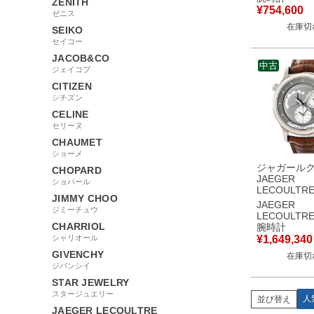
ZENITH
回転 アラビ
¥
754,600
ゼニス
ース 腕時計
在庫切
ホワイト 【
SEIKO
セイコー
JACOB&CO
中古
ジェイコブ
CITIZEN
シチズン
CELINE
セリーヌ
CHAUMET
ショーメ
ジャガール
CHOPARD
JAEGER
ショパール
LECOULTR
JIMMY CHOO
ー コントロ
JAEGER
ジミーチュウ
グラフィー
LECOULTR
142.3.92 K
CHARRIOL
腕時計
垢 GMT デ
シャリオール
¥
1,649,340
メンズ 腕時
GIVENCHY
在庫切
き グレー 
ジバンシイ
STAR JEWELRY
スタージュエリー
人
並び替え
JAEGER LECOULTRE