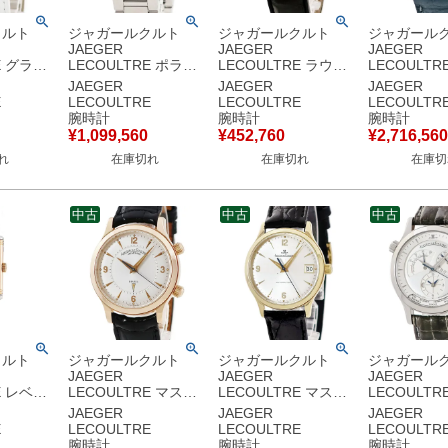
クルト
ジャガールクルト
ジャガールクルト
ジャガール
JAEGER
JAEGER
JAEGER
E グラン
LECOULTRE ポラリ
LECOULTRE ラウン
LECOULTR
レディ ウ
ス クロノグラフ
ド 111.1.86 K18YG
ー グランド
JAEGER
JAEGER
JAEGER
ム
Q9028180
無垢 ホワイト ローマ
クス 146.240.952B
E
LECOULTRE
LECOULTRE
LECOULTR
68.D.86
842.8.C1.S ブルー
ン ポストヴィンテー
146.2.95 
腕時計
腕時計
腕時計
×SS レ
青 タキメーター メン
ジ メンズ 腕時計手巻
OH済 K18R
¥
1,099,560
¥
452,760
¥
2,716,560
時計手巻
ズ 腕時計自動巻き ブ
き ホワイト 【中古】
メンズ 腕時
れ
在庫切れ
在庫切れ
在庫切
 【中古】
ルー 【中古】
き シルバー
中古
中古
中古
クルト
ジャガールクルト
ジャガールクルト
ジャガール
JAEGER
JAEGER
JAEGER
E レベル
LECOULTRE マスタ
LECOULTRE マスタ
LECOULTR
ドネ
ーメモボックス
ー コントロール
ー ジオグラ
JAEGER
JAEGER
JAEGER
00.D.47
144.2.94 K18PG無垢
145.1.89
Q1428420 1
E
LECOULTRE
LECOULTRE
LECOULTR
 スクエア
アラーム アンティー
145.140.892N
リザーブド
腕時計
腕時計
腕時計