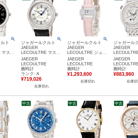
クルト
ジャガールクルト
ジャガールクルト
ジャガール
JAEGER
JAEGER
JAEGER
E マスタ
LECOULTRE マスタ
LECOULTRE ジュワ
LECOULTR
ール デイ
ー コントロール デイ
ィアリー 101 アトリ
ー ジオグラ
JAEGER
JAEGER
JAEGER
1
ト Q1548530
エ 282.3.70 メーカー
142.880.922
E
LECOULTRE
LECOULTRE
LECOULTR
S ブラック
176.8.40.S 青針 シー
OH済 K18WG無垢 純
142.8.92
腕時計
腕時計
腕時計
ーバック
スルーバック メンズ
正ダイヤ 角型 レディ
マルシェ GM
ランク: A
¥
1,293,600
¥
883,960
計自動巻
腕時計自動巻き シル
ース 腕時計手巻き シ
ト メンズ 
¥
719,026
在庫切れ
在庫切
 【中古】
バー 【中古】中古美
ルバー 【中古】
巻き シルバ
在庫切れ
品
古】
中古
中古
中古