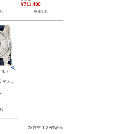
ム メン
タイム スモールセコ
¥
711,480
動巻き シ
ンド メンズ 腕時計自
れ
在庫切れ
古】
動巻き シルバー 【中
古】
クルト
E マスタ
ール クロ
レンダー
E
S スモセコ
計自動巻
れ
 【中古】
29
件中
1
-
29
件表示