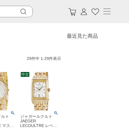
最近見た商品
29
件中
1
-
29
件表示
中古
クルト
ジャガールクルト
JAEGER
E マスタ
LECOULTRE レベル