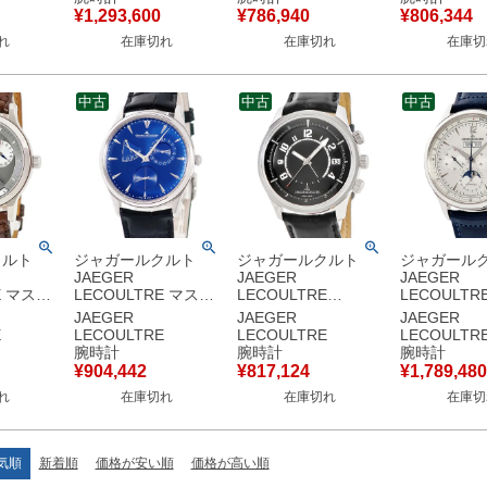
ア レディ
ク トリチウム メンズ
K18YG無垢 シルバー
ワールドタイ
¥
1,293,600
¥
786,940
¥
806,344
クオーツ
腕時計手巻き シルバ
アラビア メンズ 腕時
ズ 腕時計自
れ
在庫切れ
在庫切れ
在庫切
中古】
ー 【中古】
計自動巻き シルバー
ルバー 【中
【中古】
中古
中古
中古
クルト
ジャガールクルト
ジャガールクルト
ジャガール
JAEGER
JAEGER
JAEGER
E マスタ
LECOULTRE マスタ
LECOULTRE
LECOULTR
ール ジオ
ー ウルトラスリム リ
AMVOX1 アラーム
ー コントロ
JAEGER
JAEGER
JAEGER
ク
ザーブドマルシェ
アストンマーチン
ノグラフ カ
E
LECOULTRE
LECOULTRE
LECOULTR
18WG 無
Q1378480
Q1908470 190.8.97
Q4138420
腕時計
腕時計
腕時計
イ&ナイト
176.8.38.S デイト メ
ブラック デイト メン
830.8.C9.
¥
904,442
¥
817,124
¥
1,789,480
計自動巻
ンズ 腕時計自動巻き
ズ 腕時計自動巻き ブ
メンズ 腕時
れ
在庫切れ
在庫切れ
在庫切
【中古】
ブルー 【中古】
ラック 【中古】
き シルバー
気順
新着順
価格が安い順
価格が高い順