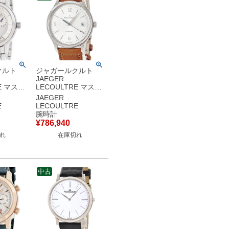
クルト
ジャガールクルト
JAEGER
E マスタ
LECOULTRE マスタ
フィーク
ー コントロール デイ
JAEGER
ト Q4018420
E
LECOULTRE
 リザーブド
830.8.A0.S シルバー
腕時計
T デイ
青秒針 メンズ 腕時計
¥
786,940
腕時計自動
自動巻き シルバー
れ
在庫切れ
ー 【中
【中古】
中古