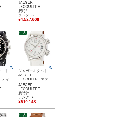
スリム
ソ グランスポール
JAEGER
290.1.60 K18YG無垢
E
LECOULTRE
2 K18YG
シルバー デイト 青針
腕時計
ーゴール
メンズ 腕時計自動巻
ランク: A
腕時計手巻
き シルバー 【中古】
¥
4,527,600
 【中古】
中古美品
中古
クルト
ジャガールクルト
JAEGER
E ディー
LECOULTRE マスタ
ンテージ
ー コンプレッサー
JAEGER
 サーメ
Q1728420 148.8.60
E
LECOULTRE
57J
ホワイト デイト イン
腕時計
 ブラック
ナー回転ベゼル メン
ランク: A
計自動巻
ズ 腕時計自動巻き ホ
¥
610,148
 【中古】
ワイト 【中古】中古
美品
中古