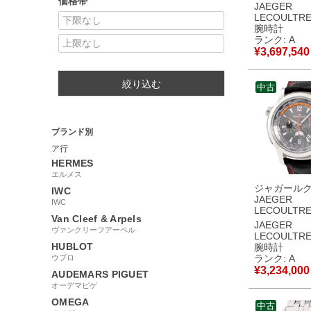
価格帯
メトル カン
JAEGER
ム ルネール
LECOULTR
Q6043420
腕時計
602.3.24.S
ランク: A
無垢 デイト
¥
3,697,540
腕時計手巻き
ー 【中古】
絞り込む
中古
ブランド別
ア行
HERMES
エルメス
ジャガール
IWC
JAEGER
IWC
LECOULTR
Van Cleef & Arpels
ー コンプレ
JAEGER
ヴァンクリーフアーペル
クストリー
LECOULTR
Q1766410 15
HUBLOT
腕時計
OH済 Pt950
ランク: A
ウブロ
ンズ 腕時計
¥
3,234,000
AUDEMARS PIGUET
グレー 【中
オーデマピゲ
美品
OMEGA
中古