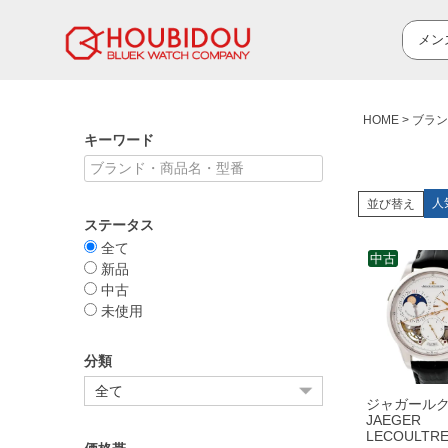
HOME
ブラン
キーワード
人
並び替え
ステータス
全て
中古
新品
中古
未使用
分類
ジャガール
JAEGER
LECOULTR