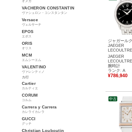
オメガ
VACHERON CONSTANTIN
ヴァシュロン・コンスタンタン
Versace
ヴェルサーチ
EPOS
エポス
ジャガール
ORIS
JAEGER
オリス
LECOULTR
ー コントロ
MCM
JAEGER
ト Q154817
エムシーエム
LECOULTR
176.8.40.
腕時計
VALENTINO
黒 シースル
ランク: A
ヴァレンティノ
メンズ 腕時
¥
786,940
カ行
き ブラック
中古美品
Cartier
カルティエ
CORUM
中古
コルム
Carrera y Carrera
カレライカレラ
GUCCI
グッチ
Christian Louboutin