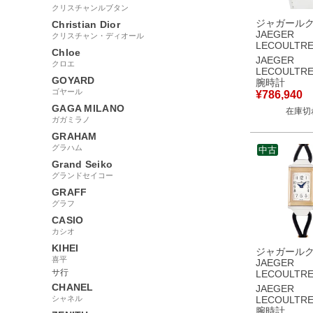
クリスチャンルブタン
ジャガール
Christian Dior
JAEGER
クリスチャン・ディオール
LECOULTR
Chloe
ドレベルソ 
JAEGER
クロエ
ルトラスリ
LECOULTR
Q3224420 2
GOYARD
腕時計
OH済 K18PG
ゴヤール
¥
786,940
ディース 腕
GAGA MILANO
在庫切
き シルバー
ガガミラノ
GRAHAM
グラハム
中古
Grand Seiko
グランドセイコー
GRAFF
グラフ
CASIO
カシオ
KIHEI
ジャガール
喜平
JAEGER
サ行
LECOULTR
ソ ワン コル
CHANEL
JAEGER
Q3264520/2
シャネル
LECOULTR
K18PG×SS
腕時計