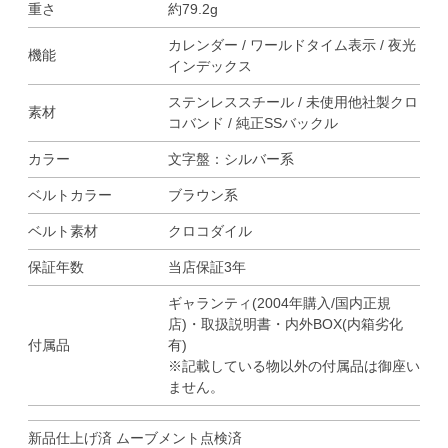
重さ
約79.2g
カレンダー / ワールドタイム表示 / 夜光
機能
インデックス
ステンレススチール / 未使用他社製クロ
素材
コバンド / 純正SSバックル
カラー
文字盤：シルバー系
ベルトカラー
ブラウン系
ベルト素材
クロコダイル
保証年数
当店保証3年
ギャランティ(2004年購入/国内正規
店)・取扱説明書・内外BOX(内箱劣化
付属品
有)
※記載している物以外の付属品は御座い
ません。
新品仕上げ済 ムーブメント点検済