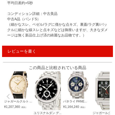
平均日差約+5秒
コンディション詳細：中古美品
中古A品（バンドS）
（細かなスレ、ベゼル/ラグに僅かな点キズ、裏蓋/ラグ裏/バッ
クルに細かな線スレと点キズなどは御座いますが、大きなダメ
ージは無く新品仕上げ済の綺麗なお品物です。）
レビューを書く
この商品と比較されている商品
ジャガールクルト ...
パネライ PANE...
¥
1,207,360
¥
1,164,240
（税込）
（税込）
ユリスナルダン デ...
ジャガールクルト 