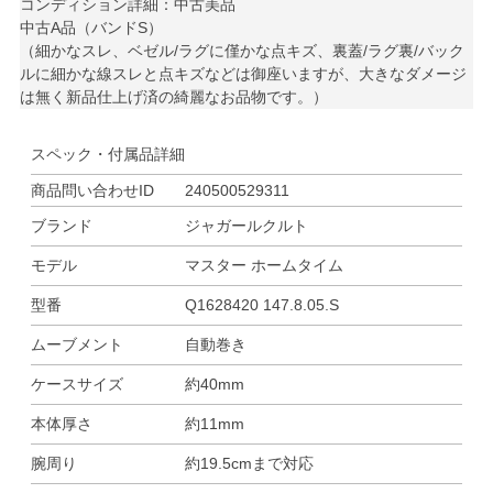
コンディション詳細：中古美品
中古A品（バンドS）
（細かなスレ、ベゼル/ラグに僅かな点キズ、裏蓋/ラグ裏/バック
ルに細かな線スレと点キズなどは御座いますが、大きなダメージ
は無く新品仕上げ済の綺麗なお品物です。）
スペック・付属品詳細
商品問い合わせID
240500529311
ブランド
ジャガールクルト
モデル
マスター ホームタイム
型番
Q1628420 147.8.05.S
ムーブメント
自動巻き
ケースサイズ
約40mm
本体厚さ
約11mm
腕周り
約19.5cmまで対応