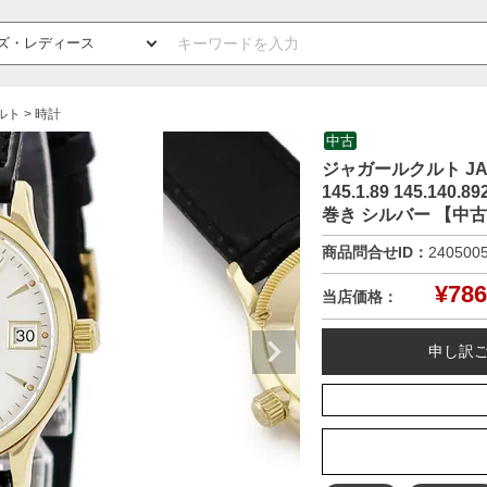
クルト
時計
中古
ジャガールクルト JA
145.1.89 145.1
巻き シルバー 【中
商品問合せID：
240500
¥
786
当店価格：
申し訳