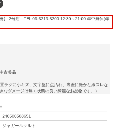
グ
2号店 TEL 06-6213-5200 12:30～21:00 年中無休(年
中古美品
位置ラグに小キズ、文字盤に点汚れ、裏蓋に微かな線スレな
きなダメージは無く状態の良い綺麗なお品物です。）
細
240500508651
ジャガールクルト