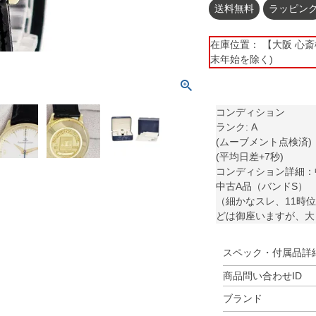
送料無料
ラッピン
在庫位置： 【大阪 心斎橋】 
末年始を除く)
コンディション
ランク: A
(ムーブメント点検済)
(平均日差+7秒)
コンディション詳細：
中古A品（バンドS）
（細かなスレ、11時
どは御座いますが、大
スペック・付属品詳
商品問い合わせID
ブランド