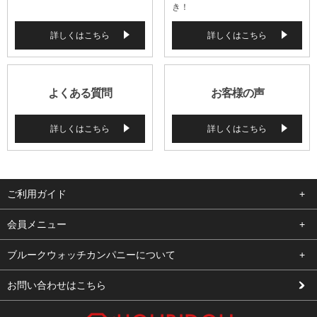
き！
詳しくはこちら
詳しくはこちら
よくある質問
お客様の声
詳しくはこちら
詳しくはこちら
ご利用ガイド
よくある質問
会員メニュー
支払い・送料
ログイン
ブルークウォッチカンパニーについて
修理依頼
お気に入り
会社概要
お問い合わせはこちら
お客様の声
カート
店舗案内