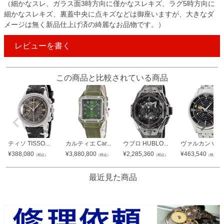
（細かなスレ、ガラス面3時方向に僅かなスレキズ、ラグ5時方向に
細かなスレキズ、裏蓋中央に点キズなどは御座いますが、大きなダ
メージは無く新品仕上げ済の綺麗なお品物です。）
レビューを書く
この商品と比較されている商品
ティソ TISSO...
カルティエ Car...
ウブロ HUBLO...
ヴァルカン vul..
¥
388,080
¥
3,880,800
¥
2,285,360
¥
463,540
（税込）
（税込）
（税込）
（税込）
最近見た商品