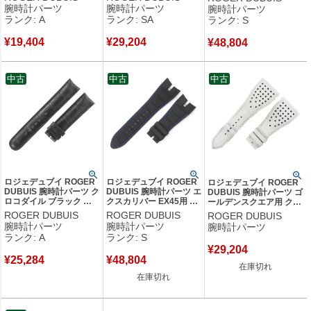
ク 純正 替え ベルト スト
ック 新同品 純正 替え ベ
ワイト 未使用 純正 替え
腕時計パーツ
腕時計パーツ
腕時計パーツ
ラップ 33mm ブラック
ルト ストラップ 21mm
ベルト ストラップ 27mm
ランク: A
ランク: SA
ランク: S
黒 【中古】中古美品
艶有り ブラウン 茶 【中
シャイン 黒 ブラック
古】新品同様品
【中古】未使用保管品
¥
19,404
¥
29,204
¥
48,804
中古
中古
中古
ロジェデュブイ ROGER
ロジェデュブイ ROGER
ロジェデュブイ ROGER
DUBUIS 腕時計パーツ ク
DUBUIS 腕時計パーツ エ
DUBUIS 腕時計パーツ ゴ
ロコダイル ブラック 純
クスカリバー EX45用 ラ
ールデンスクエア用 クロ
正 クロコ ベルト ストラ
バー バンド ラバー ネイ
コバンド クロコダイル ホ
ROGER DUBUIS
ROGER DUBUIS
ROGER DUBUIS
ップ バンド 17mm 黒
ビー 未使用 純正 替え ベ
ワイト 純正 替え ベルト
腕時計パーツ
腕時計パーツ
腕時計パーツ
【中古】中古美品
ルト バネ棒 27mm ネイ
ストラップ 30mm 白
ランク: A
ランク: S
ビー 紺 【中古】未使用
【中古】
¥
29,204
保管品
¥
25,284
¥
48,804
在庫切れ
在庫切れ