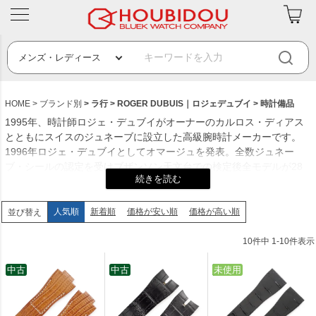
HOME
ブランド別
ラ行
ROGER DUBUIS｜ロジェデュブイ
時計備品
1995年、時計師ロジェ・デュブイがオーナーのカルロス・ディアス
とともにスイスのジュネーブに設立した高級腕時計メーカーです。
1996年ロジェ・デュブイとしてオマージュを発表。全数ジュネー
ブ・シールの認定を受けブザンソン天文台での検定後全モデルが28
本に限定されるなど製造手法が特異なブランドで、少量生産が特徴の
為コレクターアイテム化し入手困難になる作品もあります。
人気順
新着順
価格が安い順
価格が高い順
並び替え
創業年：1995年
発祥地：スイスのジュネーブ
10
件中
1
-
10
件表示
創業者：ロジェ・デュブイ
中古
中古
中古
未使用