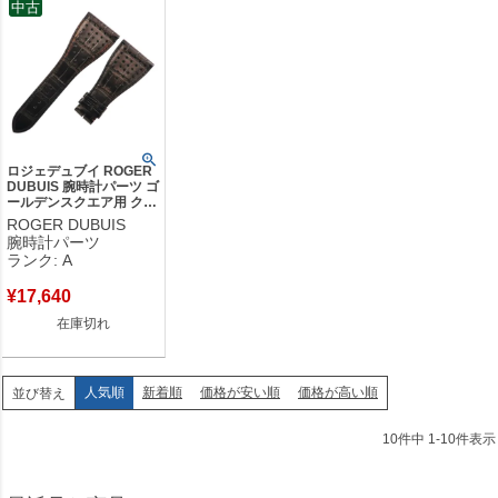
中古
ロジェデュブイ ROGER
DUBUIS 腕時計パーツ ゴ
ールデンスクエア用 クロ
コダイル ブラック 純正
ROGER DUBUIS
クロコ ベルト ストラッ
腕時計パーツ
プ バンド 32mm 黒 【中
ランク: A
古】中古美品
¥
17,640
在庫切れ
人気順
新着順
価格が安い順
価格が高い順
並び替え
10
件中
1
-
10
件表示