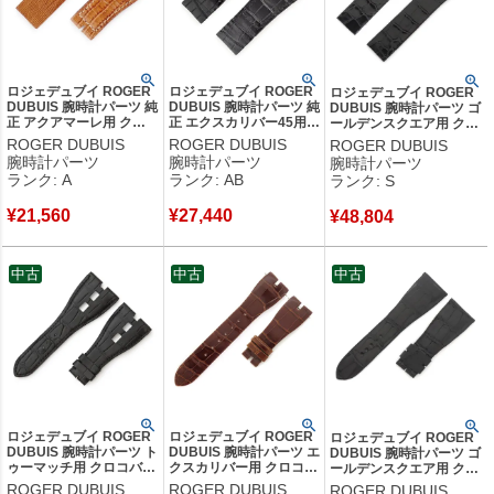
ロジェデュブイ ROGER
ロジェデュブイ ROGER
ロジェデュブイ ROGER
DUBUIS 腕時計パーツ 純
DUBUIS 腕時計パーツ 純
DUBUIS 腕時計パーツ ゴ
正 アクアマーレ用 クロ
正 エクスカリバー45用
ールデンスクエア用 クロ
コバンド カット済 クロ
クロコバンド カット済
コバンド クロコダイル ブ
ROGER DUBUIS
ROGER DUBUIS
ROGER DUBUIS
コダイル ブラウン 替え
クロコダイル ブラック
ラック 未使用 純正 替え
腕時計パーツ
腕時計パーツ
腕時計パーツ
ベルト ストラップ 27ｍ
替え ベルト ストラップ
ベルト ストラップ 28mm
ランク: A
ランク: AB
ランク: S
ｍ ブラウン 茶色 【中
27ｍｍ ブラック 黒 【中
シャイニー ブラック 黒
古】中古美品
古】中古品
【中古】未使用保管品
¥
21,560
¥
27,440
¥
48,804
中古
中古
中古
ロジェデュブイ ROGER
ロジェデュブイ ROGER
ロジェデュブイ ROGER
DUBUIS 腕時計パーツ ト
DUBUIS 腕時計パーツ エ
DUBUIS 腕時計パーツ ゴ
ゥーマッチ用 クロコバン
クスカリバー用 クロコバ
ールデンスクエア用 クロ
ド クロコダイル ブラッ
ンド クロコダイル ブラ
コバンド クロコダイル ホ
ROGER DUBUIS
ROGER DUBUIS
ROGER DUBUIS