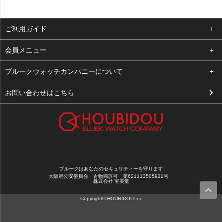
ご利用ガイド
よくある質問
会員メニュー
支払い・送料
ログイン
ブルークウォッチカンパニーについて
お客様の声
お気に入り
会社概要
お問い合わせはこちら
買取について
カート
店舗案内
メルマガ登録
特定商取引法に基づく表示
新規会員登録
プライバシーポリシー
ブルークはあなたのセキュリティーを守ります
大阪府公安委員会 古物商許可 第621113505921号
株式会社 宝美堂
Copyright© HOUBIDOU.Inc