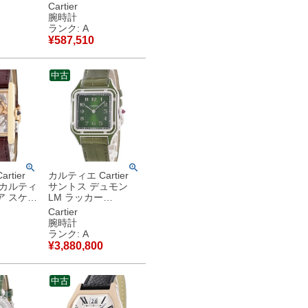
G無垢 ギ
シルバー 青針 ローマ
Cartier
針 メンズ
ン ギョーシェ レディ
腕時計
腕時計手
ース 腕時計自動巻き
ランク: A
ー 【中
シルバー 【中古】中
¥
587,510
品
古美品
中古
rtier
カルティエ Cartier
 カルティ
サントス デュモン
ア スケル
LM ラッカー
002
WGSA0096 Pt950無
Cartier
 角型 メ
垢 オリーブ グリーン
腕時計
手巻き ゴ
限定 メンズ レディー
ランク: A
古】中古
ス 腕時計手巻き グリ
¥
3,880,800
ーン 【中古】中古美
品
中古