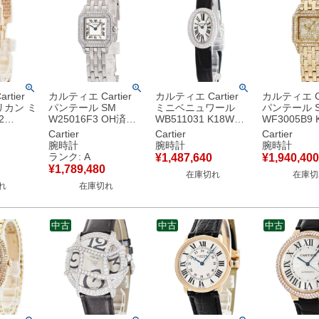
tier
カルティエ Cartier
カルティエ Cartier
カルティエ Ca
リカン ミ
パンテール SM
ミニベニュワール
パンテール 
2
W25016F3 OH済
WB511031 K18WG
WF3005B9 
 純正ダイ
K18WG無垢 アイボ
無垢 純正ダイヤ シル
垢 スクエア
Cartier
Cartier
Cartier
ェ 青針
リー スクエア ダイヤ
バー ローマン オーバ
ンド レディ
腕時計
腕時計
腕時計
腕時計ク
モンド レディース 腕
ル 青針 レディース
計クオーツ 
ランク: A
¥
1,487,640
¥
1,940,400
バー 【中
時計クオーツ ベージ
腕時計クオーツ シル
【中古】
¥
1,789,480
在庫切れ
在庫切
品
ュ 【中古】中古美品
バー 【中古】
れ
在庫切れ
中古
中古
中古