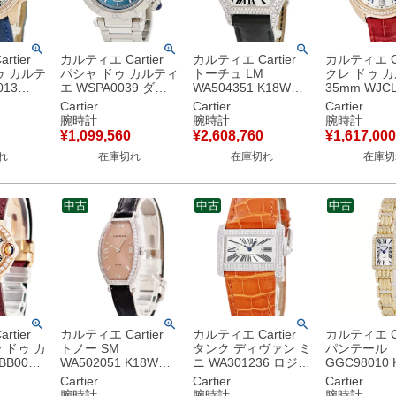
tier
カルティエ Cartier
カルティエ Cartier
カルティエ Ca
ゥ カルテ
パシャ ドゥ カルティ
トーチュ LM
クレ ドゥ 
013
エ WSPA0039 ダー
WA504351 K18WG
35mm WJCL
 純正ダイ
クシアン クロノグラ
無垢 純正ダイヤ シル
K18PG無垢
Cartier
Cartier
Cartier
セコンド
フ デイト 逆回転防止
バー ギョウシェ 青針
ヤ デイト 
腕時計
腕時計
腕時計
 メンズ
ベゼル メンズ 腕時計
ローマン メンズ 腕時
青針 レディ
¥
1,099,560
¥
2,608,760
¥
1,617,000
き シル
自動巻き ブルー 【中
計手巻き シルバー
計自動巻き 
れ
在庫切れ
在庫切れ
在庫切
】
古】
【中古】
【中古】
中古
中古
中古
tier
カルティエ Cartier
カルティエ Cartier
カルティエ Ca
 ドゥ カ
トノー SM
タンク ディヴァン ミ
パンテール
B0018
WA502051 K18WG
ニ WA301236 ロジウ
GGC98010 
 純正ダイ
無垢 純正ダイヤ ギョ
ム加工K18WG無垢
無垢 純正ダ
Cartier
Cartier
Cartier
青針 レ
ウシェ ヴィンテージ
純正ダイヤ ディバン
ル ローマン
腕時計
腕時計
腕時計