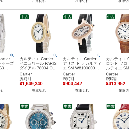
れ
在庫切れ
在庫切れ
在庫切
ュ 【中古】
中古
中古
中古
tier
カルティエ Cartier
カルティエ Cartier
カルティエ Ca
ンセーズ
ベニュワール PARIS
デリス ドゥ カルティ
ロンド ソロ 
S3
ダイアル 78094 OH
エ SM W8100009
ルティエ S
 純正ダ
済 K18YG無垢 青針
K18PG無垢 シルバー
W6701007
Cartier
Cartier
Cartier
ブルー レ
ローマン ヴィンテー
ローマン オーバル レ
K18RG×SS
腕時計
腕時計
腕時計
時計クオ
ジ レディース 腕時計
ディース 腕時計クオ
ローマン 青
¥
1,649,340
¥
904,442
¥
413,952
 【中古】
手巻き ホワイト 【中
ーツ シルバー 【中
ース 腕時計
れ
在庫切れ
在庫切れ
在庫切
古】
古】
シルバー 【
中古
中古
中古