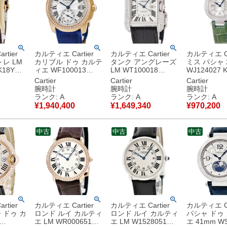
tier
カルティエ Cartier
カルティエ Cartier
カルティエ Ca
レ LM
カリブル ドゥ カルテ
タンク アングレーズ
ミス パシャ 
K18YG
ィエ WF100013
LM WT100018
WJ124027 
ーゴール
K18PG無垢 純正ダイ
K18WG無垢 純正ダ
無垢 純正ダ
Cartier
Cartier
Cartier
ビア バ
ヤ スモールセコンド
イヤ デイト 青針 ロ
バー 青針 
腕時計
腕時計
腕時計
ズ 腕時
デイト 青針 メンズ
ーマン メンズ 腕時計
腕時計クオー
ランク: A
ランク: A
ランク: A
ールド
腕時計自動巻き シル
自動巻き シルバー
バー 【中古
¥
1,940,400
¥
1,649,340
¥
970,200
古美品
バー 【中古】中古美
【中古】中古美品
品
品
中古
中古
中古
tier
カルティエ Cartier
カルティエ Cartier
カルティエ Ca
 ドゥ カ
ロンド ルイ カルティ
ロンド ルイ カルティ
パシャ ドゥ
エ LM WR000651
エ LM W1528051
エ 41mm WS