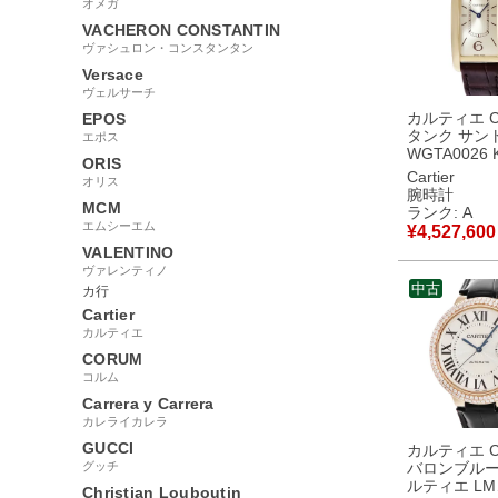
オメガ
VACHERON CONSTANTIN
ヴァシュロン・コンスタンタン
Versace
ヴェルサーチ
カルティエ Car
EPOS
タンク サント
エポス
WGTA0026 
ORIS
無垢 イエロ
Cartier
オリス
ド 青針 アラ
腕時計
ー 角型 メン
MCM
ランク: A
計手巻き ゴ
エムシーエム
¥
4,527,600
【中古】中
VALENTINO
ヴァレンティノ
中古
カ行
Cartier
カルティエ
CORUM
コルム
Carrera y Carrera
カレライカレラ
GUCCI
カルティエ Car
グッチ
バロンブルー
ルティエ LM
Christian Louboutin