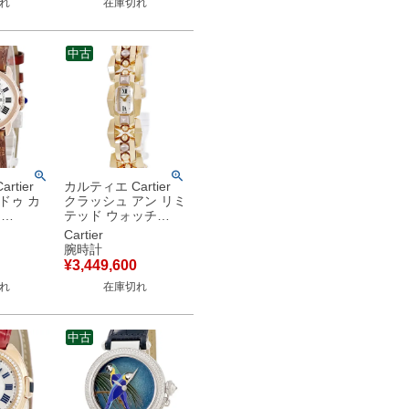
れ
在庫切れ
中古
rtier
カルティエ Cartier
ドゥ カ
クラッシュ アン リミ
M
テッド ウォッチ
WGMB0002
Cartier
 コンビ
K18YG×K18PG 金無
腕時計
針 レディ
垢 ローマン レディー
¥
3,449,600
クオーツ
ス 腕時計クオーツ ゴ
れ
在庫切れ
中古】
ールド 【中古】
中古