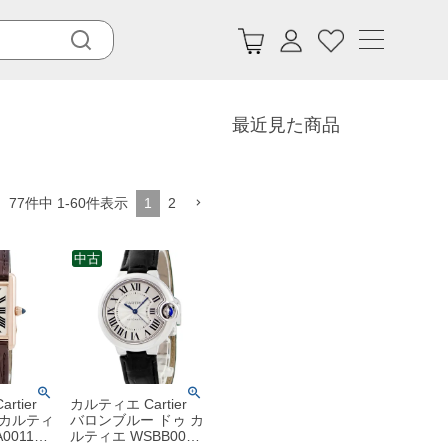
最近見た商品
77
件中
1
-
60
件表示
1
2
中古
rtier
カルティエ Cartier
 カルティ
バロンブルー ドゥ カ
0011
ルティエ WSBB0030