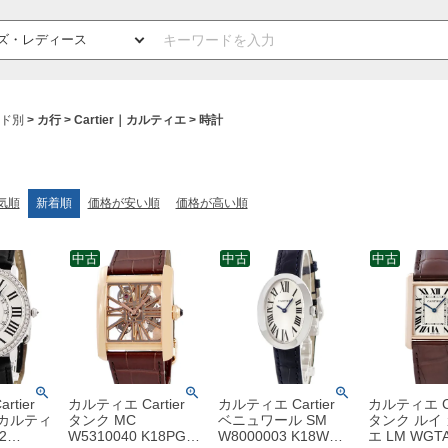
ド別
カ行
Cartier｜カルティエ
時計
気順
新着順
価格が安い順
価格が高い順
中古
中古
中古
tier
カルティエ Cartier
カルティエ Cartier
カルティエ Ca
 カルティ
タンク MC
ベニュワール SM
タンク ルイ
2
W5310040 K18PG無
W8000003 K18WG
エ LM WGTA