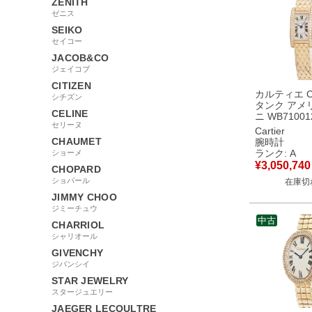
ZENITH
ゼニス
SEIKO
セイコー
JACOB&CO
ジェイコブ
CITIZEN
カルティエ Car
シチズン
タンク アメ
CELINE
ニ WB71001
セリーヌ
K18PG無垢
Cartier
ヤ ギョウシ
CHAUMET
腕時計
レディース 
ランク: A
ショーメ
オーツ シル
¥
3,050,740
CHOPARD
古】中古美
ショパール
在庫切
JIMMY CHOO
ジミーチュウ
中古
CHARRIOL
シャリオール
GIVENCHY
ジバンシイ
STAR JEWELRY
スタージュエリー
JAEGER LECOULTRE