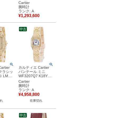
ズ シル
無垢 純正ダイヤ デイ
Cartier
シェ 青針
ト ローマン 青針 レ
腕時計
計自動巻
ディース 腕時計自動
ランク: A
 【中古】
巻き シルバー 【中
¥
1,293,600
古】中古美品
中古
rtier
カルティエ Cartier
クラシッ
パンテール ミニ
ロ LM
WF3207Q7 K18YG
K18YG無
無垢 純正ダイヤ シェ
Cartier
イト メ
ル アールデコ 青針
腕時計
ース 腕時
レディース 腕時計ク
ランク: A
ゴールド
オーツ ホワイト 【中
¥
4,958,800
古美品
古】中古美品
れ
在庫切れ
中古