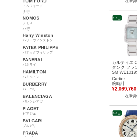
TOM FORD
在庫切
トムフォード
ナ行
NOMOS
中古
ノモス
ハ行
Harry Winston
ハリーウィンストン
PATEK PHILIPPE
パテックフィリップ
PANERAI
カルティエ Car
パネライ
タンク フラ
HAMILTON
SM WE1019
K18WG無垢
ハミルトン
Cartier
イヤ ライト
腕時計
BURBERRY
ディース 腕
¥
2,069,760
バーバリー
ーツ ブルー
BALENCIAGA
在庫切
バレンシアガ
PIAGET
中古
ピアジェ
BVLGARI
ブルガリ
PRADA