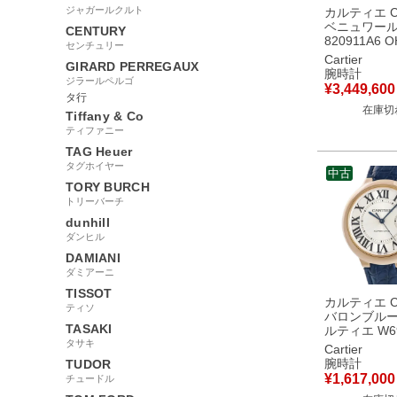
ジャガールクルト
カルティエ Car
ベニュワール
CENTURY
820911A6 
センチュリー
K18YG無垢
Cartier
GIRARD PERREGAUX
ヤ オーバル
腕時計
ジラールペルゴ
ージ レディ
¥
3,449,600
計手巻き シ
タ行
在庫切
【中古】
Tiffany & Co
ティファニー
TAG Heuer
タグホイヤー
中古
TORY BURCH
トリーバーチ
dunhill
ダンヒル
DAMIANI
ダミアーニ
TISSOT
カルティエ Car
ティソ
バロンブルー
TASAKI
ルティエ W69
タサキ
OH済 K18R
Cartier
ョウシェ 青
腕時計
TUDOR
メンズ 腕時
¥
1,617,000
チュードル
き シルバー