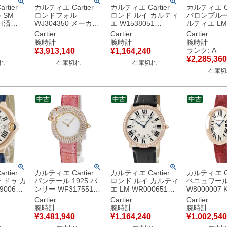
tier
カルティエ Cartier
カルティエ Cartier
カルティエ Ca
 SM
ロンドフォル
ロンド ルイ カルティ
バロンブルー
OH済
WJ304350 メーカー
エ W1538051
ルティエ LM
 純正ダイ
OH済 K18WG無垢 純
K18PG無垢 ローマン
WE900851 
Cartier
Cartier
Cartier
 ヴィンテ
正ダイヤ シルバー グ
ギョウシェ 青針 メン
垢 純正ダイ
腕時計
腕時計
腕時計
ース 腕時
リッド レディース 腕
ズ 腕時計手巻き シル
ローマン メ
ランク: A
¥
3,913,140
¥
1,164,240
ルバー
時計クオーツ シルバ
バー 【中古】
計自動巻き 
¥
2,285,360
れ
在庫切れ
在庫切れ
ー 【中古】
【中古】中
在庫切
中古
中古
中古
tier
カルティエ Cartier
カルティエ Cartier
カルティエ Ca
 ドゥ カ
パンテール 1925 パ
ロンド ルイ カルティ
ベニュワール
00651
ンサー WF317551
エ LM WR000651
W8000007 
G無垢 ギ
K18YG無垢 純正ダイ
K18PG無垢 純正ダイ
垢 ローマン 
Cartier
Cartier
Cartier
針 デイト
ヤ&エメラルド アイ
ヤ ローマン 青針 メ
ーバル レデ
腕時計
腕時計
腕時計
計自動巻
ボリー レディース 腕
ンズ 腕時計手巻き シ
時計クオーツ
¥
3,481,940
¥
1,164,240
¥
1,002,540
 【中古】
時計クオーツ ベージ
ルバー 【中古】
ー 【中古】