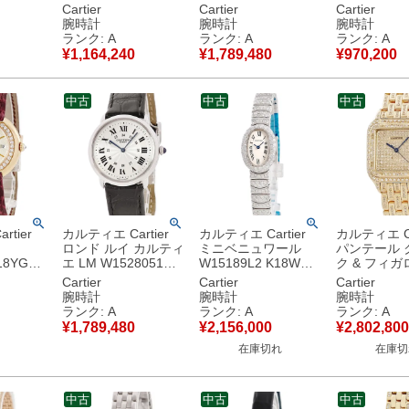
K18RG無
K18PG無垢 純正ダイ
Pt950無垢 ローマン
ムーンフェイ
Cartier
Cartier
Cartier
ヤ ローマ
ヤ 青針 ローマン メ
ギョウシェ 青針 メン
バー ギョウ
腕時計
腕時計
腕時計
ンズ 腕
ンズ 腕時計手巻き シ
ズ 腕時計手巻き シル
メンズ 腕時
ランク: A
ランク: A
ランク: A
 シルバ
ルバー 【中古】中古
バー 【中古】中古美
き シルバー
¥
1,164,240
¥
1,789,480
¥
970,200
中古美品
美品
品
中古美品
中古
中古
中古
tier
カルティエ Cartier
カルティエ Cartier
カルティエ Ca
ロンド ルイ カルティ
ミニベニュワール
パンテール 
K18YG無
エ LM W1528051
W15189L2 K18WG
ク & フィガ
ヤ ヴィン
Pt950無垢 ギョウシ
無垢 ダイヤ アイボリ
W25014B9 
Cartier
Cartier
Cartier
ィース 腕
ェ ローマン 青針 メ
ー ローマン オーバル
垢 ダイヤ デ
腕時計
腕時計
腕時計
 ベージ
ンズ 腕時計手巻き シ
青針 レディース 腕時
ンズ レディ
ランク: A
ランク: A
ランク: A
中古美品
ルバー 【中古】中古
計クオーツ ベージュ
計クオーツ 
¥
1,789,480
¥
2,156,000
¥
2,802,800
美品
【中古】中古美品
【中古】中
在庫切れ
在庫切
中古
中古
中古