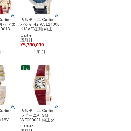
rtier
カルティエ Cartier
カルティエ
パシャ 42 WJ124006
0013
K18WG無垢 純正ダ
 純正ダイ
イヤ クロワゾネ ラウ
Cartier
ローマン
ンド 限定 メンズ 腕
腕時計
ース 腕時
時計自動巻き ブルー
¥
5,390,000
シルバー
【中古】
れ
在庫切れ
中古
rtier
カルティエ Cartier
ラドーニャ SM
K18YG
WE600651 純正ダイ
イヤ シェ
ヤ K18PG無垢 ギヨ
Cartier
 レディー
シェ シルバー ローマ
腕時計