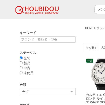
HOME
ブラン
キーワード
人
並び替え
ステータス
全て
中古
新品
中古
未使用
分類
カルティエ Car
ロンド ルイ
エ WR00700