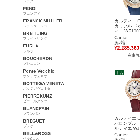
プラダ
FENDI
フェンディ
FRANCK MULLER
カルティエ Car
カリブル ド
フランクミュラー
ィエ WF100
BREITLING
K18PG無垢
Cartier
ブライトリング
ヤ スモール
腕時計
FURLA
デイト 青針
¥
2,285,360
腕時計自動巻
フルラ
在庫切
バー 【中古
BOUCHERON
ブシュロン
Ponte Vecchio
中古
ポンテヴェキオ
BOTTEGA VENETA
ボッテガヴェネタ
PIERREKUNZ
ピエールクンツ
BLANCPAIN
ブランパン
カルティエ Car
BREGUET
バロンブルー
ブレゲ
ルティエ WJB
K18RG無垢
BELL&ROSS
Cartier
ヤ シルバー 
ベル&ロス
腕時計