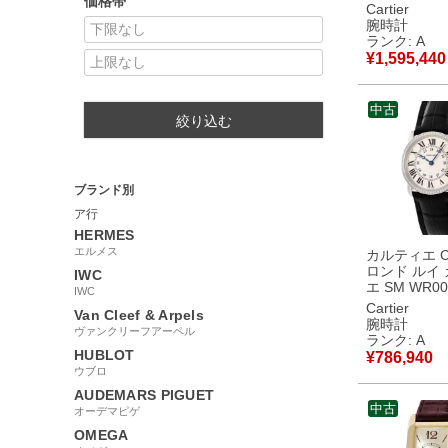
価格帯
K18WG無垢
Cartier
イヤ ローマ
腕時計
シェ 青針 メ
ランク: A
時計手巻き 
¥
1,595,440
【中古】中
中古
絞り込む
ブランド別
ア行
HERMES
エルメス
カルティエ Car
ロンド ルイ
IWC
エ SM WR00
IWC
K18WG無垢
Cartier
Van Cleef & Arpels
イヤ アイボ
腕時計
ヴァンクリーフアーペル
レディース 
ランク: A
オーツ ベー
HUBLOT
¥
786,940
古】中古美
ウブロ
AUDEMARS PIGUET
中古
オーデマピゲ
OMEGA