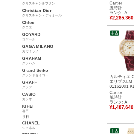
WE900851 
Cartier
クリスチャンルブタン
垢 純正ダイ
腕時計
Christian Dior
ン デイト メ
ランク: A
クリスチャン・ディオール
時計自動巻き
¥
2,285,360
ー 【中古】
Chloe
クロエ
中古
GOYARD
ゴヤール
GAGA MILANO
ガガミラノ
GRAHAM
グラハム
Grand Seiko
グランドセイコー
カルティエ Car
エリプスLM
GRAFF
81162091 
グラフ
垢 純正ダイ
Cartier
CASIO
テージ レデ
腕時計
カシオ
時計クオーツ
ランク: A
ュ 【中古】
KIHEI
¥
1,487,640
喜平
サ行
CHANEL
シャネル
中古