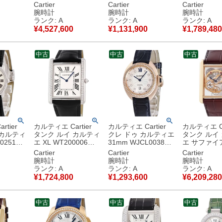
 純正ダ
垢 ピンクゴールド ス
無垢 ローマン オーバ
OH済 K18P
Cartier
Cartier
Cartier
ン ギョー
ケルトン ローマン バ
ル 青針 シルバー サ
ョーシェ 青
腕時計
腕時計
腕時計
ンズ 腕
ー スクエア メンズ
ンレイ レディース 腕
レディース 
ランク: A
ランク: A
ランク: A
シルバー
腕時計手巻き ゴール
時計クオーツ シルバ
巻き シルバ
¥
4,527,600
¥
1,131,900
¥
1,789,480
古美品
ド 【中古】中古美品
ー 【中古】中古美品
古】中古美
中古
中古
中古
tier
カルティエ Cartier
カルティエ Cartier
カルティエ Ca
 カルティ
タンク ルイ カルティ
クレ ドゥ カルティエ
タンク ルイ
0251
エ XL WT200006
31mm WJCL0038
エ サファイ
 純正ダ
K18WG無垢 純正ダ
K18PG無垢 純正ダイ
トン WHTA0
Cartier
Cartier
Cartier
リー 青針
イヤ スクエア ローマ
ヤ ローマン デイト
K18PG無垢
腕時計
腕時計
腕時計
腕時計ク
ン 薄型 メンズ 腕時
青針 レディース 腕時
ンズ 腕時計
ランク: A
ランク: A
ランク: A
ジュ 【中
計手巻き シルバー
計自動巻き シルバー
ールド 【中
¥
1,724,800
¥
1,293,600
¥
6,209,280
品
【中古】中古美品
【中古】中古美品
美品
中古
中古
中古