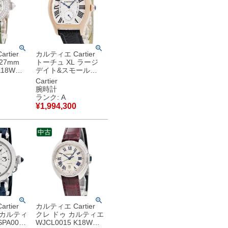
rtier
カルティエ Cartier
27mm
トーチュ XL ラージ
K18WG
デイト&スモールセ
イヤ シル
コンド W1556234
Cartier
レディース
K18PG無垢 トノウ
腕時計
ツ シル
ギヨシェ メンズ 腕時
ランク: A
】中古美
計手巻き シルバー
¥
1,994,300
【中古】中古美品
中古
rtier
カルティエ Cartier
 カルティ
クレ ドゥ カルティエ
PA0030
WJCL0015 K18WG