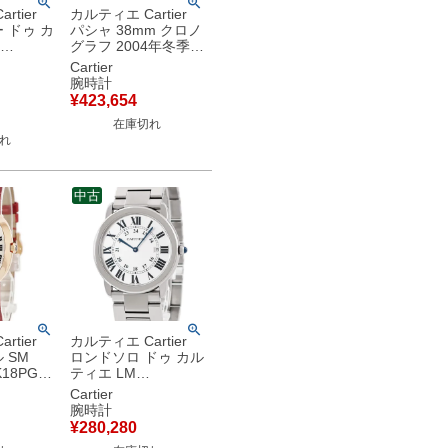
rtier
カルティエ Cartier
 ドゥ カ
パシャ 38mm クロノ
グラフ 2004年冬季限
K18RG無
定モデル W3107355
Cartier
ヤ デイト
グレー デイト ギョウ
腕時計
ンズ 腕時
シェ メンズ 腕時計自
¥
423,654
シルバー
動巻き グレー 【中
在庫切れ
古美品
古】
れ
中古
rtier
カルティエ Cartier
 SM
ロンドソロ ドゥ カル
K18PG無
ティエ LM
青針 オ
W6701005 シルバー
Cartier
ィース 腕
ローマン 青針 デイト
腕時計
 シルバ
メンズ 腕時計クオー
¥
280,280
ツ シルバー 【中古】