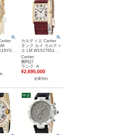
rtier
カルティエ Cartier
SM
タンク ルイ カルティ
K18YG無
エ LM W1527851
 ダイヤモ
OH済 K18YG無垢 ギ
Cartier
ース 腕時
ョウシェ 青針 ローマ
腕時計
ゴールド
ン レディース 腕時計
ランク: A
手巻き シルバー 【中
¥
2,695,000
れ
古】中古美品
在庫切れ
中古