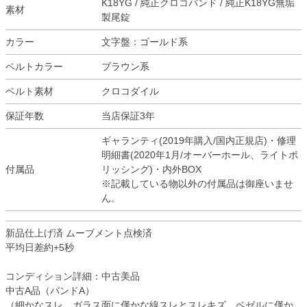
K18YG / 純正クロコバンド / 純正K18YG無垢
素材
製尾錠
カラー
文字盤：ゴールド系
ベルトカラー
ブラウン系
ベルト素材
クロコダイル
保証年数
当店保証3年
ギャランティ(2019年購入/国内正規店)・修理
明細書(2020年1月/オーバーホール、ライトポ
付属品
リッシング)・内外BOX
※記載している物以外の付属品は御座いませ
ん。
新品仕上げ済 ムーブメント点検済
平均日差約+5秒
コンディション詳細：中古美品
中古A品（バンドA）
（細かなスレ、ガラス面に僅かな線スレとスレキズ、ベゼルに僅か