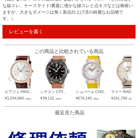
な線スレ、ケースサイド/裏蓋に僅かな線スレと点キズなどは御座い
ますが、大きなダメージは無く新品仕上げ済の綺麗なお品物で
す。）
レビューを書く
この商品と比較されている商品
ピアジェ PIAG...
シチズン CITI...
ショパール CHO...
ラドー RADO ...
¥
1,034,880
¥
39,132
¥
679,140
¥
161,700
（税込）
（税込）
（税込）
（税込）
最近見た商品