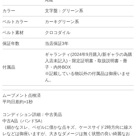
カラー
文字盤：グリーン系
ベルトカラー
カーキグリーン系
ベルト素材
クロコダイル
保証年数
当店保証3年
ギャランティ(2024年9月購入/新ギャラの為購
入店未記入)・限定証明書・取扱説明書・冊
付属品
子・内外BOX
※記載している物以外の付属品は御座いませ
ん。
ムーブメント点検済
平均日差約+1秒
コンディション詳細：中古美品
中古A品（バンドSA）
（細かなスレ、ベゼルに僅かな点キズ、ケースサイド2時方向に線ス
レなどは御座いますが、大きなダメージは無く状態の良い綺麗なお