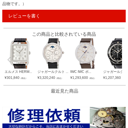
品物です。）
レビューを書く
この商品と比較されている商品
エルメス HERM...
ジャガールクルト ...
IWC IWC ポ...
ジャガールクルト 
¥
301,840
¥
3,320,240
¥
1,293,600
¥
1,207,360
（税込）
（税込）
（税込）
（税込
最近見た商品