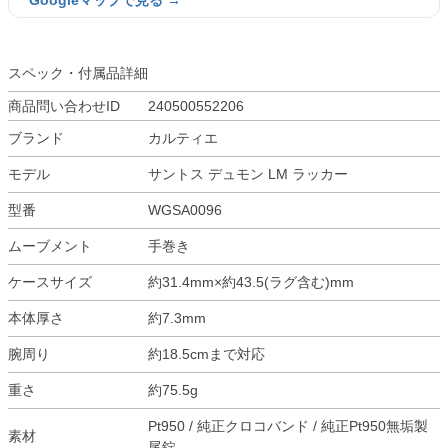
Googleマップで見る →
スペック・付属品詳細
商品問い合わせID
240500552206
ブランド
カルティエ
モデル
サントス デュモン LM ラッカー
型番
WGSA0096
ムーブメント
手巻き
ケースサイズ
約31.4mm×約43.5(ラグ含む)mm
本体厚さ
約7.3mm
腕周り
約18.5cmまで対応
重さ
約75.5g
Pt950 / 純正クロコバンド / 純正Pt950無垢製
素材
尾錠