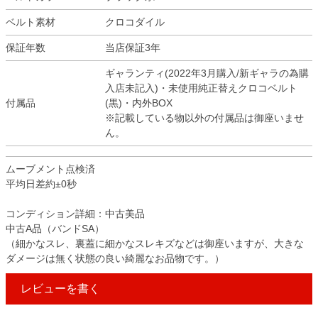
ベルト素材
クロコダイル
保証年数
当店保証3年
ギャランティ(2022年3月購入/新ギャラの為購
入店未記入)・未使用純正替えクロコベルト
付属品
(黒)・内外BOX
※記載している物以外の付属品は御座いませ
ん。
ムーブメント点検済
平均日差約±0秒
コンディション詳細：中古美品
中古A品（バンドSA）
（細かなスレ、裏蓋に細かなスレキズなどは御座いますが、大きな
ダメージは無く状態の良い綺麗なお品物です。）
レビューを書く