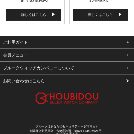
詳しくはこちら
詳しくはこちら
ご利用ガイド
よくある質問
会員メニュー
支払い・送料
ログイン
ブルークウォッチカンパニーについて
修理依頼
お気に入り
会社概要
お問い合わせはこちら
お客様の声
カート
店舗案内
買取について
メルマガ登録
特定商取引法に基づく表示
新規会員登録
プライバシーポリシー
ブルークはあなたのセキュリティーを守ります
大阪府公安委員会 古物商許可 第621113505921号
株式会社 宝美堂