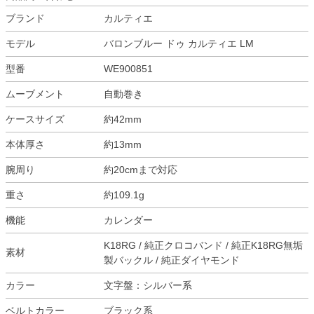
ブランド
カルティエ
モデル
バロンブルー ドゥ カルティエ LM
型番
WE900851
ムーブメント
自動巻き
ケースサイズ
約42mm
本体厚さ
約13mm
腕周り
約20cmまで対応
重さ
約109.1g
機能
カレンダー
K18RG / 純正クロコバンド / 純正K18RG無垢
素材
製バックル / 純正ダイヤモンド
カラー
文字盤：シルバー系
ベルトカラー
ブラック系