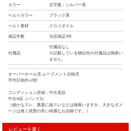
カラー
文字盤：シルバー系
ベルトカラー
ブラック系
ベルト素材
クロコダイル
保証年数
当店保証3年
付属品なし
付属品
※記載している物以外の付属品は御座い
ません。
オーバーホール済 ムーブメント点検済
平均日差約+2秒
コンディション詳細：中古美品
中古A品（バンドS）
（細かなスレ、裏蓋に線スレなどは御座いますが、大きなダメ
ージは無く状態の良い綺麗なお品物です。）
レビューを書く