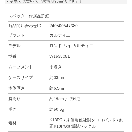
ジは無く状態の良い綺麗なお品物です。）
スペック・付属品詳細
商品問い合わせID
240500547380
ブランド
カルティエ
モデル
ロンド ルイ カルティエ
型番
W1538051
ムーブメント
手巻き
ケースサイズ
約33mm
本体厚さ
約6.5mm
腕周り
約19cmまで対応
重さ
約50.6g
K18PG / 未使用他社製クロコバンド / 純
素材
正K18PG無垢製バックル