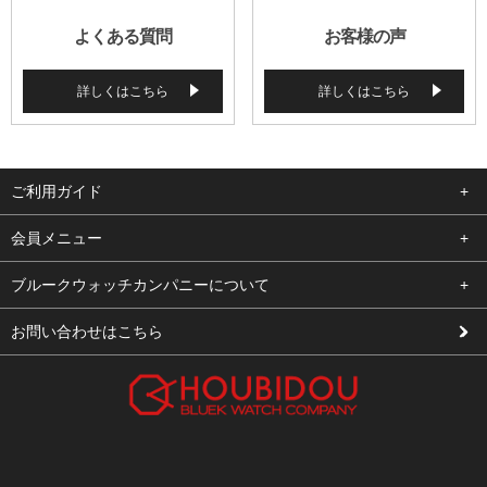
よくある質問
お客様の声
詳しくはこちら
詳しくはこちら
ご利用ガイド
よくある質問
会員メニュー
支払い・送料
ログイン
ブルークウォッチカンパニーについて
修理依頼
お気に入り
会社概要
お問い合わせはこちら
お客様の声
カート
店舗案内
買取について
メルマガ登録
特定商取引法に基づく表示
新規会員登録
プライバシーポリシー