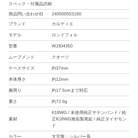
スペック・付属品詳細
商品問い合わせID
240500553180
ブランド
カルティエ
モデル
ロンドフォル
型番
WJ304350
ムーブメント
クオーツ
ケースサイズ
約37mm
本体厚さ
約12mm
腕周り
約17.5cmまで対応
重さ
約72.9g
K18WG / 未使用純正サテンバンド / 純
素材
正K18WG無垢製尾錠 / 純正ダイヤモン
ド
カラー
文字盤：シルバー系