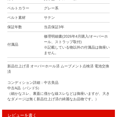
ベルトカラー
グレー系
ベルト素材
サテン
保証年数
当店保証3年
修理明細書(2026年4月購入/オーバーホ
ール、ストラップ取付)
付属品
※記載している物以外の付属品は御座い
ません。
新品仕上げ済 オーバーホール済 ムーブメント点検済 電池交換
済
コンディション詳細：中古美品
中古A品（バンドS）
（細かなスレ、裏蓋に僅かな線スレなどは御座いますが、大き
なダメージは無く新品仕上げ済の綺麗なお品物です。）
レビューを書く