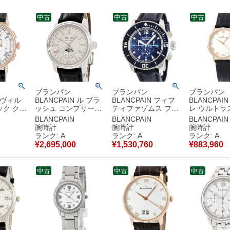
中古
中古
中古
ブランパン
ブランパン
ブランパン
N ヴィル
BLANCPAIN ル ブラ
BLANCPAIN フィフ
BLANCPAI
ック クロ
ッシュ コンプリート
ティファゾムス フラ
レ ウルトラ
ルスメー
カレンダー 4276-
イバック クロノグラ
6104-3642-
BLANCPAIN
BLANCPAIN
BLANCPAIN
631-
3442A-55B Pt950 プ
フ 5085FB-1140-
K18RG無垢
腕時計
腕時計
腕時計
G無垢 ロ
ラチナ GMT 限定 メ
52B ブルー ダイバー
ーバック レ
ランク: A
ランク: A
ランク: A
ズ 腕時計
ンズ 腕時計自動巻き
ズ メンズ 腕時計自動
腕時計自動巻
¥
2,695,000
¥
1,530,760
¥
883,960
ワイト
シルバー 【中古】中
巻き ブルー 【中古】
バー 【中古
古美品
古美品
中古美品
品
中古
中古
中古