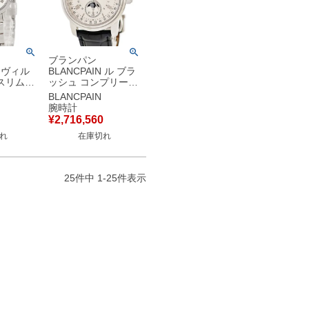
ブランパン
N ヴィル
BLANCPAIN ル ブラ
スリム
ッシュ コンプリート
-71 OH済
カレンダー 4276-
BLANCPAIN
ローマン
3442A-55B Pt950 プ
腕時計
腕時計自
ラチナ GMT 限定 メ
¥
2,716,560
イト 【中
ンズ 腕時計自動巻き
れ
在庫切れ
シルバー 【中古】
25
件中
1
-
25
件表示