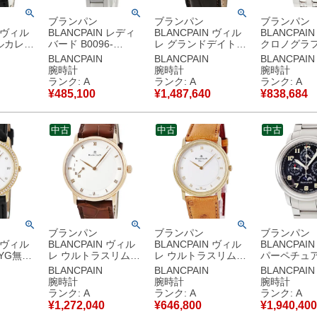
ブランパン
ブランパン
ブランパン
N ヴィル
BLANCPAIN レディ
BLANCPAIN ヴィル
BLANCPAI
ルカレン
バード B0096-
レ グランドデイト
クロノグラフ 
70-
4682B-71 OH済 純正
6669-3642-55B OH
1127-53 
BLANCPAIN
BLANCPAIN
BLANCPAIN
OH済
ダイヤ ホワイト レデ
済 K18RG無垢 シル
イト スモー
腕時計
腕時計
腕時計
 ギョウ
ィーバード ハート レ
バー ローマン メンズ
ド ヴィンテ
ランク: A
ランク: A
ランク: A
ン メンズ
ディース 腕時計自動
腕時計自動巻き シル
ズ 腕時計自
¥
485,100
¥
1,487,640
¥
838,684
き シル
巻き ホワイト 【中
バー 【中古】中古美
ワイト 【中
】中古美
古】中古美品
品
美品
中古
中古
中古
ブランパン
ブランパン
ブランパン
N ヴィル
BLANCPAIN ヴィル
BLANCPAIN ヴィル
BLANCPAI
8YG無垢
レ ウルトラスリム
レ ウルトラスリム
パーペチュ
ホワイト
4040-3642-55B
0021-1418-55-0003
ンダー フラ
BLANCPAIN
BLANCPAIN
BLANCPAIN
ズ 腕時計
K18RG無垢 パワーリ
K18YG無垢 白 ロー
クロノグラフ 
腕時計
腕時計
腕時計
ワイト
ザーブインジケータ
マン メンズ レディー
1127-71 
ランク: A
ランク: A
ランク: A
古美品
ー メンズ 腕時計自動
ス 腕時計手巻き ホワ
ンズ 腕時計
¥
1,272,040
¥
646,800
¥
1,940,400
巻き ホワイト 【中
イト 【中古】中古美
ブラック 【