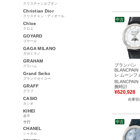
クリスチャンルブタン
Christian Dior
クリスチャン・ディオール
中古
Chloe
クロエ
GOYARD
ゴヤール
GAGA MILANO
ガガミラノ
GRAHAM
ブランパン
グラハム
BLANCPAI
Grand Seiko
レ ムーンフ
グランドセイコー
リプルカレ
BLANCPAIN
6595-1127-
GRAFF
腕時計
ホワイト 白
グラフ
¥
620,928
腕時計自動巻
CASIO
在庫切
イト 【中古
カシオ
KIHEI
喜平
中古
サ行
CHANEL
シャネル