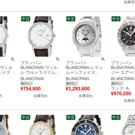
在庫切
古】中古美品
品
古美品
中古
中古
中古
ブランパン
ブランパン
ブランパン
N ヴィル
BLANCPAIN ヴィル
BLANCPAIN レマン
BLANCPAI
ェイズ ト
レ ウルトラスリム
ムーンフェイズ
ジー エアー
ンダー
6224-1127-55B ホワ
2360-4691A-71 OH
2285F-113
BLANCPAIN
BLANCPAIN
BLANCPAIN
58 OH済
イト デイト ローマン
済 純正ダイヤ 白 ホ
ック 黒 ク
腕時計
腕時計
腕時計
 メンズ
メンズ 腕時計自動巻
ワイト シェル レディ
逆回転防止ベ
ランク: A
¥
754,600
¥
1,293,600
き ホワ
き ホワイト 【中古】
ース 腕時計自動巻き
ンズ 腕時計
¥
970,200
れ
在庫切れ
在庫切れ
】
ホワイト 【中古】
ブラック 【
在庫切
古美品
中古
中古
中古