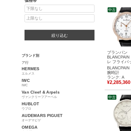
価格帯
中古
絞り込む
ブランパン
ブランド別
BLANCPAI
レ フライバ
ア行
ノグラフ パ
BLANCPAIN
HERMES
ター 6680F-3
腕時計
エルメス
55B K18R
ランク: A
IWC
ーマン メン
¥
2,285,360
自動巻き ホ
IWC
【中古】中
Van Cleef & Arpels
ヴァンクリーフアーペル
中古
HUBLOT
ウブロ
AUDEMARS PIGUET
オーデマピゲ
OMEGA