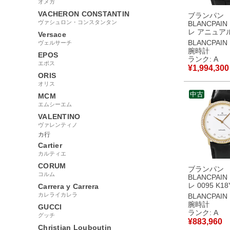
オメガ
VACHERON CONSTANTIN
ブランパン
ヴァシュロン・コンスタンタン
BLANCPAI
レ アニュア
Versace
ダー GMT 66
BLANCPAIN
ヴェルサーチ
1542-55B 
腕時計
EPOS
K18WG無垢
ランク: A
エポス
シェ ローマ
¥
1,994,300
腕時計自動巻
ORIS
バー 【中古
オリス
品
中古
MCM
エムシーエム
VALENTINO
ヴァレンティノ
カ行
Cartier
カルティエ
CORUM
ブランパン
コルム
BLANCPAI
レ 0095 K1
Carrera y Carrera
純正ダイヤ 
カレライカレラ
BLANCPAIN
デイト メン
腕時計
GUCCI
自動巻き ホ
ランク: A
グッチ
【中古】中
¥
883,960
Christian Louboutin