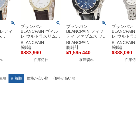
ブランパン
ブランパン
ブランパン
N レディ
BLANCPAIN ヴィル
BLANCPAIN フィフ
BLANCPAI
e
レ ウルトラスリム
ティ ファゾムス フラ
レ ウルトラ
650A-
6223-2987-55B
イバック クロノグラ
0096-1127
BLANCPAIN
BLANCPAIN
BLANCPAIN
K18WG
K18YG無垢 純正ダイ
フ 5085FB-1140-
白 デイト 
腕時計
腕時計
腕時計
イヤ オフ
ヤ ラウンド メンズ
52B ブルー ダイバー
レディース 
¥
883,960
¥
1,595,440
¥
388,080
ディース
レディース 腕時計自
ズ メンズ 腕時計自動
動巻き ホワ
れ
在庫切れ
在庫切れ
在庫切
き ブル
動巻き ホワイト 【中
巻き ブルー 【中古】
古】
古】
気順
新着順
価格が安い順
価格が高い順