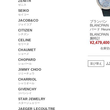
ZENITH
ゼニス
SEIKO
セイコー
JACOB&CO
ブランパン
ジェイコブ
BLANCPAI
バード Heur
CITIZEN
Decentree 3
BLANCPAIN
シチズン
3554L-58B 
腕時計
CELINE
無垢 純正ダ
¥
2,479,400
セリーヌ
センター レ
在庫切
腕時計自動巻
CHAUMET
ー 【中古】
ショーメ
CHOPARD
人
並び替え
ショパール
JIMMY CHOO
ジミーチュウ
CHARRIOL
シャリオール
GIVENCHY
ジバンシイ
STAR JEWELRY
スタージュエリー
JAEGER LECOULTRE