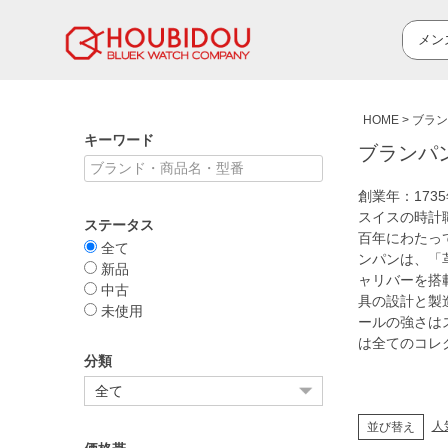
HOME
ブラン
キーワード
ブランパン 
創業年：17
スイスの時計
ステータス
百年にわたっ
全て
ンパンは、「
新品
ャリバーを搭
中古
具の設計と製
未使用
ールの強さは
は全てのコレ
分類
人
並び替え