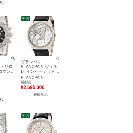
れ
中古
ブランパン
N トリロ
BLANCPAIN ヴィル
コマンド
レ インバーテッド
0-71 ブラ
6616-1527-55B
BLANCPAIN
ロノグラフ
K18WG無垢 ローマ
腕時計
ゼル メ
ン ホワイトセラミッ
¥
2,695,000
自動巻き
ク メンズ 腕時計手巻
在庫切れ
中古】中
き ホワイト 【中古】
れ
中古