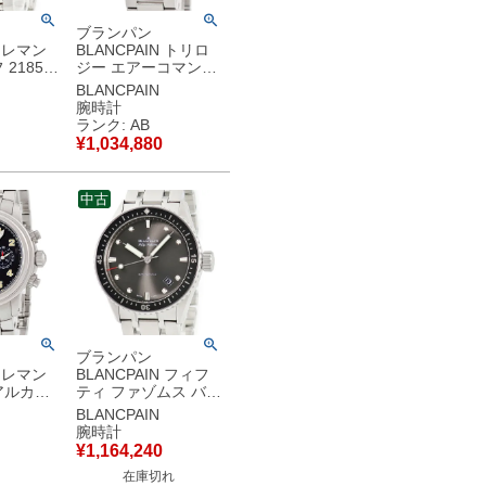
ブランパン
N レマン
BLANCPAIN トリロ
2185-
ジー エアーコマンド
ホワイト デ
2285F-1130-71 ブラ
BLANCPAIN
ルセコン
ック 黒 逆回転防止ベ
腕時計
ージ メン
ゼル クロノグラフ メ
ランク: AB
動巻き ホ
ンズ 腕時計自動巻き
¥
1,034,880
古】中古
ブラック 【中古】中
古品
中古
ブランパン
N レマン
BLANCPAIN フィフ
アルカレ
ティ ファゾムス バチ
イバック
スカーフ 5000-1110-
BLANCPAIN
2585F-
B52A メテオグレー
腕時計
ブラック メ
逆回転防止ベゼル メ
¥
1,164,240
自動巻き
ンズ 腕時計自動巻き
在庫切れ
中古】中
グレー 【中古】