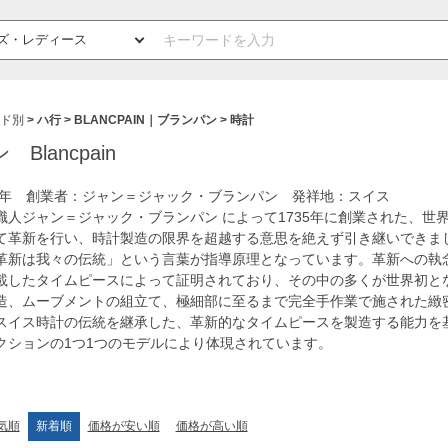
ド別
ハ行
BLANCPAIN｜ブランパン
時計
Blancpain
35年 創業者：ジャン＝ジャック・ブランパン 発祥地：スイス
職人ジャン＝ジャック・ブランパン によって1735年に創業された、世
て革新を行い、時計製造の限界を超越する意思を絶えず引き継いできま
革新は我々の伝統」という言葉が指導原理となっています。革新への執
載したタイムピースによって証明されており、その中の多くが世界初と
造、ムーブメントの組立て、極細部に至るまで完全手作業で施された緻
スイス時計の伝統を継承した、革新的なタイムピースを製造する能力を
クションの1つ1つのモデルにより体現されています。
気順
新着順
価格が安い順
価格が高い順