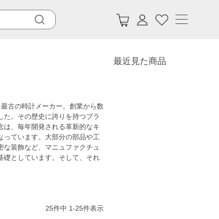
最近見た商品
界最古の時計メーカー。創業から数
した。その歴史に誇りを持つブラ
念は、毎年開発される革新的なキ
なっています。大部分の部品や工
密な装飾など、マニュファクチュ
基礎としています。そして、それ
25
件中
1
-
25
件表示