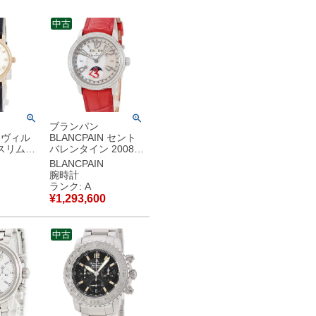
中古
ブランパン
N ヴィル
BLANCPAIN セント
スリム
バレンタイン 2008
55A
3363-4544-55B 純正
BLANCPAIN
 シースル
ダイヤ シェル ムーン
腕時計
ディース
フェイズ 限定 レディ
ランク: A
き シル
ース 腕時計自動巻き
¥
1,293,600
】中古美
ホワイト 【中古】中
古美品
中古