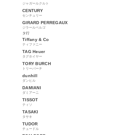
ジャガールクルト
CENTURY
センチュリー
GIRARD PERREGAUX
ジラールペルゴ
タ行
Tiffany & Co
ティファニー
TAG Heuer
タグホイヤー
TORY BURCH
トリーバーチ
dunhill
ダンヒル
DAMIANI
ダミアーニ
TISSOT
ティソ
TASAKI
タサキ
TUDOR
チュードル