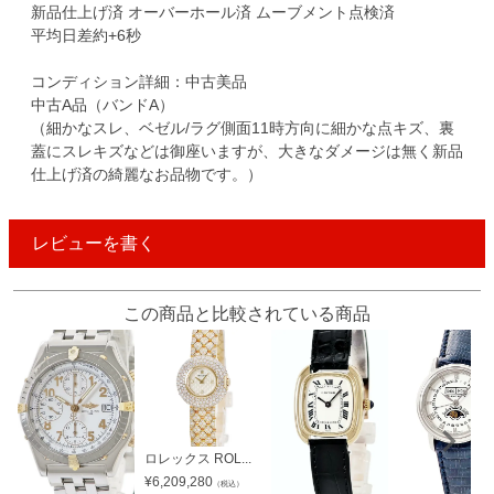
新品仕上げ済 オーバーホール済 ムーブメント点検済
平均日差約+6秒
コンディション詳細：中古美品
中古A品（バンドA）
（細かなスレ、ベゼル/ラグ側面11時方向に細かな点キズ、裏
蓋にスレキズなどは御座いますが、大きなダメージは無く新品
仕上げ済の綺麗なお品物です。）
レビューを書く
この商品と比較されている商品
ロレックス ROL...
¥
6,209,280
（税込）