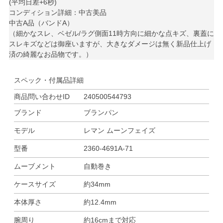
(平均日差+6秒)
コンディション詳細：中古美品
中古A品（バンドA）
（細かなスレ、ベゼル/ラグ側面11時方向に細かな点キズ、裏蓋に
スレキズなどは御座いますが、大きなダメージは無く新品仕上げ
済の綺麗なお品物です。）
スペック・付属品詳細
商品問い合わせID
240500544793
ブランド
ブランパン
モデル
レマン ムーンフェイズ
型番
2360-4691A-71
ムーブメント
自動巻き
ケースサイズ
約34mm
本体厚さ
約12.4mm
腕周り
約16cmまで対応