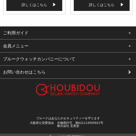
詳しくはこちら
詳しくはこちら
ご利用ガイド
よくある質問
会員メニュー
支払い・送料
ログイン
ブルークウォッチカンパニーについて
修理依頼
お気に入り
会社概要
お問い合わせはこちら
お客様の声
カート
店舗案内
買取について
メルマガ登録
特定商取引法に基づく表示
新規会員登録
プライバシーポリシー
ブルークはあなたのセキュリティーを守ります
大阪府公安委員会 古物商許可 第621113505921号
株式会社 宝美堂