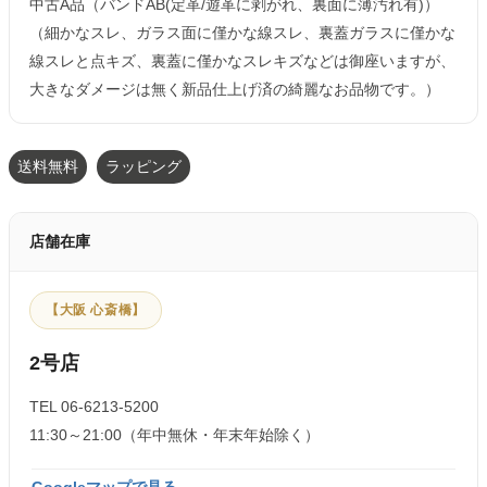
中古A品（バンドAB(定革/遊革に剥がれ、裏面に薄汚れ有)）
（細かなスレ、ガラス面に僅かな線スレ、裏蓋ガラスに僅かな
線スレと点キズ、裏蓋に僅かなスレキズなどは御座いますが、
大きなダメージは無く新品仕上げ済の綺麗なお品物です。）
送料無料
ラッピング
店舗在庫
【大阪 心斎橋】
2号店
TEL 06-6213-5200
11:30～21:00（年中無休・年末年始除く）