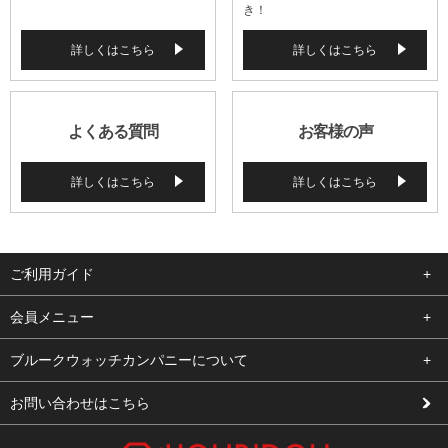
き！
詳しくはこちら
詳しくはこちら
よくある質問
お客様の声
詳しくはこちら
詳しくはこちら
ご利用ガイド
よくある質問
会員メニュー
支払い・送料
ログイン
ブルークウォッチカンパニーについて
修理依頼
お気に入り
会社概要
お問い合わせはこちら
お客様の声
カート
店舗案内