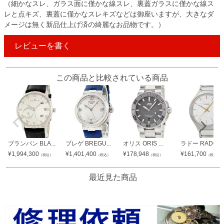
（細かなスレ、ガラス面に僅かな線スレ、裏蓋ガラスに僅かな線ス
レと点キズ、裏蓋に僅かなスレキズなどは御座いますが、大きなダ
メージは無く新品仕上げ済の綺麗なお品物です。）
レビューを書く
この商品と比較されている商品
ブランパン BLA...
ブレゲ BREGU...
オリス ORIS ...
ラドー RADO ...
¥
1,994,300
¥
1,401,400
¥
178,948
¥
161,700
（税込）
（税込）
（税込）
（税込）
最近見た商品