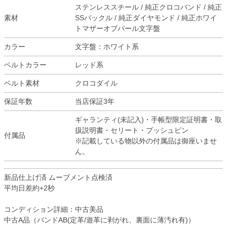
ステンレススチール / 純正クロコバンド / 純正
素材
SSバックル / 純正ダイヤモンド / 純正ホワイ
トマザーオブパール文字盤
カラー
文字盤：ホワイト系
ベルトカラー
レッド系
ベルト素材
クロコダイル
保証年数
当店保証3年
ギャランティ(未記入)・手帳型限定証明書・取
扱説明書・セリート・プッシュピン
付属品
※記載している物以外の付属品は御座いませ
ん。
新品仕上げ済 ムーブメント点検済
平均日差約+2秒
コンディション詳細：中古美品
中古A品（バンドAB(定革/遊革に剥がれ、裏面に薄汚れ有)）