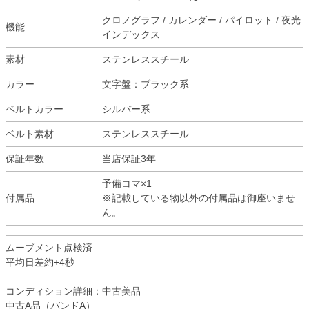
クロノグラフ / カレンダー / パイロット / 夜光
機能
インデックス
素材
ステンレススチール
カラー
文字盤：ブラック系
ベルトカラー
シルバー系
ベルト素材
ステンレススチール
保証年数
当店保証3年
予備コマ×1
付属品
※記載している物以外の付属品は御座いませ
ん。
ムーブメント点検済
平均日差約+4秒
コンディション詳細：中古美品
中古A品（バンドA）