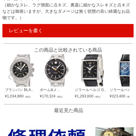
（細かなスレ、ラグ側面に点キズ、裏蓋に細かなスレキズと点キズ
などは御座いますが、大きなダメージは無く状態の良い綺麗なお品
物です。）
レビューを書く
この商品と比較されている商品
ブランパン BLA...
ボーム&メ...
ジラールペルゴ G...
ジラールペルゴ G
¥
1,034,880
¥
170,324
¥
1,293,600
¥
323,400
（税込）
（税込）
（税込）
（税込）
最近見た商品