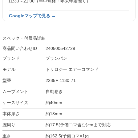
11:30～21:00（年中無休・年末年始除く）
Googleマップで見る →
スペック・付属品詳細
商品問い合わせID
240500542729
ブランド
ブランパン
モデル
トリロジー エアーコマンド
型番
2285F-1130-71
ムーブメント
自動巻き
ケースサイズ
約40mm
本体厚さ
約13mm
腕周り
約17.5(予備コマ含む)cmまで対応
重さ
約162.5(予備コマ×1)g