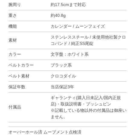
腕周り
約17.5cmまで対応
重さ
約40.8g
機能
カレンダー / ムーンフェイズ
ステンレススチール / 未使用他社製クロ
素材
コバンド / 純正SS尾錠
カラー
文字盤：ホワイト系
ベルトカラー
ブラック系
ベルト素材
クロコダイル
保証年数
当店保証3年
ギャランティ(購入日未記入/国内正規
店)・取扱説明書・プッシュピン
付属品
※記載している物以外の付属品は御座い
ません。
オーバーホール済 ムーブメント点検済