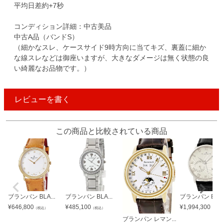
平均日差約+7秒
コンディション詳細：中古美品
中古A品（バンドS）
（細かなスレ、ケースサイド9時方向に当てキズ、裏蓋に細か
な線スレなどは御座いますが、大きなダメージは無く状態の良
い綺麗なお品物です。）
レビューを書く
この商品と比較されている商品
ブランパン BLA...
ブランパン BLA...
ブランパン BLA.
¥
646,800
¥
485,100
¥
1,994,300
（税込）
（税込）
（税込
ブランパン レマン...