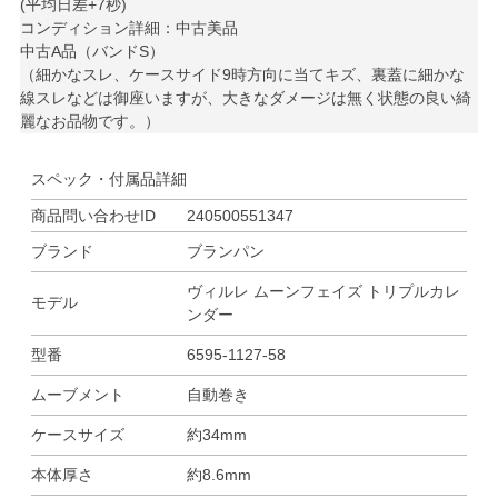
(平均日差+7秒)
コンディション詳細：中古美品
中古A品（バンドS）
（細かなスレ、ケースサイド9時方向に当てキズ、裏蓋に細かな
線スレなどは御座いますが、大きなダメージは無く状態の良い綺
麗なお品物です。）
スペック・付属品詳細
商品問い合わせID
240500551347
ブランド
ブランパン
ヴィルレ ムーンフェイズ トリプルカレ
モデル
ンダー
型番
6595-1127-58
ムーブメント
自動巻き
ケースサイズ
約34mm
本体厚さ
約8.6mm