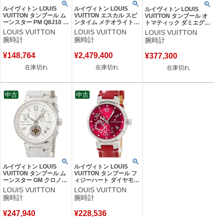
ルイヴィトン LOUIS
ルイヴィトン LOUIS
ルイヴィトン LOUIS
VUITTON タンブール ム
VUITTON エスカル スピ
VUITTON タンブール オ
ーンスター PM Q8J10 ス
ンタイム メテオライト
トマティック ダミエグラ
モールセコンド バー ア
オトマティック Q5EGA3
フィット レース QA131Z
LOUIS VUITTON
LOUIS VUITTON
LOUIS VUITTON
ラビア レディース 腕時
K18PG無垢×Ti PVD グレ
黒 緑 Vロゴ メンズ 腕時
腕時計
腕時計
腕時計
計クオーツ シルバー
ー メンズ 腕時計自動巻
計自動巻き ブラック 【中
【中古】
き グレー 【中古】
古】
¥
148,764
¥
2,479,400
¥
377,300
在庫切れ
在庫切れ
在庫切れ
中古
中古
ルイヴィトン LOUIS
ルイヴィトン LOUIS
VUITTON タンブール ム
VUITTON タンブール フ
ーンスター GM クロノグ
ィジーハート ダイヤモン
ラフ Q8D10Z デイト ス
ド Q131Z0 純正ダイヤ レ
LOUIS VUITTON
LOUIS VUITTON
モールセコンド メンズ
ッド 赤 レディース 腕時
腕時計
腕時計
腕時計クオーツ シルバー
計クオーツ レッド 【中
【中古】
古】
¥
247,940
¥
228,536