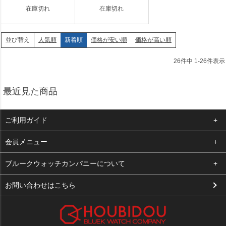
在庫切れ
在庫切れ
人気順
新着順
価格が安い順
価格が高い順
並び替え
26
件中
1
-
26
件表示
最近見た商品
ご利用ガイド
よくある質問
会員メニュー
支払い・送料
ログイン
ブルークウォッチカンパニーについて
お客様の声
お気に入り
会社概要
お問い合わせはこちら
買取について
カート
店舗案内