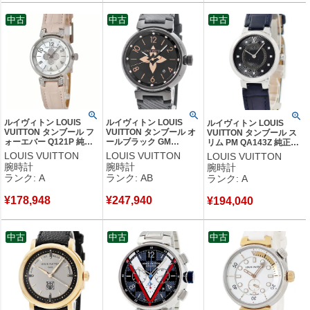
中古
中古
中古
ルイヴィトン LOUIS
ルイヴィトン LOUIS
ルイヴィトン LOUIS
VUITTON タンブール フ
VUITTON タンブール オ
VUITTON タンブール ス
ォーエバー Q121P 純正
ールブラック GM
リム PM QA143Z 純正ダ
ダイヤ ホワイト シェル
QA049Z 純正ダイヤ 黒
イヤ モノグラム 黒 ブラ
LOUIS VUITTON
LOUIS VUITTON
LOUIS VUITTON
アラビア バー レディー
ブラックPVD モノグラム
ック ギョウシェ レディー
腕時計
腕時計
腕時計
ス 腕時計クオーツ ホワ
フラワー メンズ 腕時計
ス 腕時計クオーツ ブラッ
ランク: A
ランク: AB
ランク: A
イト 【中古】中古美品
クオーツ ブラック 【中
ク 【中古】中古美品
古】中古品
¥
178,948
¥
247,940
¥
194,040
中古
中古
中古