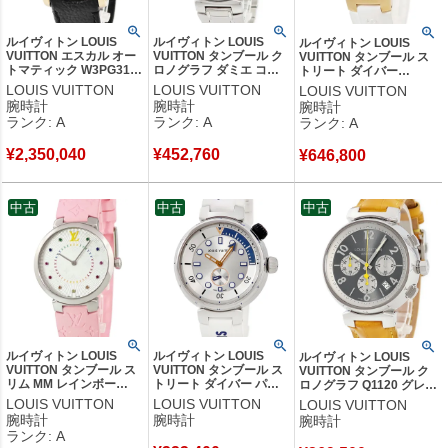
ルイヴィトン LOUIS
ルイヴィトン LOUIS
ルイヴィトン LOUIS
VUITTON エスカル オー
VUITTON タンブール ク
VUITTON タンブール ス
トマティック W3PG31
ロノグラフ ダミエ コバ
トリート ダイバー
K18PG無垢 グレー
ルトV QA076Z デイト ス
QA166 K18PG×SS コン
LOUIS VUITTON
LOUIS VUITTON
LOUIS VUITTON
LFT023.02 限定 メンズ
モールセコンド メンズ
ビ ホワイト メンズ 腕時
腕時計
腕時計
腕時計
腕時計自動巻き グレー
腕時計自動巻き ネイビー
計クオーツ ホワイト 【中
ランク: A
ランク: A
ランク: A
【中古】中古美品
【中古】中古美品
古】中古美品
¥
2,350,040
¥
452,760
¥
646,800
中古
中古
中古
ルイヴィトン LOUIS
ルイヴィトン LOUIS
ルイヴィトン LOUIS
VUITTON タンブール ス
VUITTON タンブール ス
VUITTON タンブール ク
リム MM レインボー
トリート ダイバー パシ
ロノグラフ Q1120 グレー
QA159 OH済 モノグラム
フィックホワイト
スモールセコンド デイト
LOUIS VUITTON
LOUIS VUITTON
LOUIS VUITTON
ギョーシェ カラフル レ
QA124Z スモールセコン
メンズ 腕時計自動巻き グ
腕時計
腕時計
腕時計
ディース 腕時計クオーツ
ド メンズ 腕時計クオー
レー 【中古】
ランク: A
シルバー 【中古】中古美
ツ シルバー 【中古】