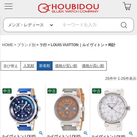
HOME
ブランド別
ラ行
LOUIS VUITTON｜ルイヴィトン
時計
人気順
新着順
価格が安い順
価格が高い順
並び替え
26
件中
1
-
26
件表示
中古
中古
中古
ルイヴィトン LOUIS
ルイヴィトン LOUIS
ルイヴィトン LOUIS