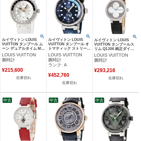
ルイヴィトン LOUIS
ルイヴィトン LOUIS
ルイヴィトン LOUIS
VUITTON タンブール ム
VUITTON タンブール オ
VUITTON タンブールス
ーン デュアルタイム MM
トマティック ストリート
リム Q1J06 純正ダイヤ
QA104Z シルバー GMT
ダイバー スカイラインブ
シェル ミラー ラウンド
LOUIS VUITTON
LOUIS VUITTON
LOUIS VUITTON
モノグラム レディース
ルー QA121 ネイビー メ
レディース 腕時計クオー
腕時計
腕時計
腕時計
腕時計クオーツ シルバー
ンズ 腕時計自動巻き ネ
ツ ホワイト 【中古】
ランク: A
【中古】
イビー 【中古】中古美品
¥
215,600
¥
293,216
¥
452,760
在庫切れ
在庫切れ
在庫切れ
中古
中古
中古