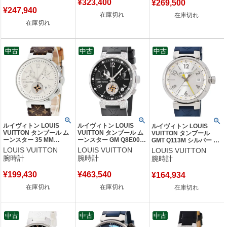
¥
323,400
¥
269,500
品
¥
247,940
在庫切れ
在庫切れ
在庫切れ
中古
中古
中古
ルイヴィトン LOUIS
ルイヴィトン LOUIS
ルイヴィトン LOUIS
VUITTON タンブール ム
VUITTON タンブール ム
VUITTON タンブール
ーンスター 35 MM
ーンスター GM Q8E00Z
GMT Q113M シルバー デ
Q8G00Z デイト クロノグ
純正ダイヤ ブラック ク
イト アラビア バー デュ
LOUIS VUITTON
LOUIS VUITTON
LOUIS VUITTON
ラフ モノグラムフラワー
ロノグラフ デイト メン
アルタイム メンズ 腕時計
腕時計
腕時計
腕時計
レディース 腕時計クオー
ズ 腕時計クオーツ ブラ
自動巻き シルバー 【中
ツ シルバー 【中古】
ック 【中古】
古】
¥
199,430
¥
463,540
¥
164,934
在庫切れ
在庫切れ
在庫切れ
中古
中古
中古