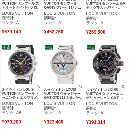
VUITTON タンブール ス
VUITTON タンブール
VUITTON タンブール GM
トリートダイバー クロノ
QA045 グレー オレンジ
モノグラム ホワイト
グラフ スカイラインブル
デイト スモールセコンド
QA114Z アラビア バー ラ
LOUIS VUITTON
LOUIS VUITTON
LOUIS VUITTON
ー QA168Z 紺 青 メンズ
アラビア バー メンズ 腕
ウンド メンズ 腕時計クオ
腕時計
腕時計
腕時計
腕時計自動巻き ネイビー
時計自動巻き グレー
ーツ ホワイト 【中古】中
ランク: A
ランク: A
ランク: A
【中古】中古美品
【中古】中古美品
古美品
¥
679,140
¥
452,760
¥
269,500
中古
中古
中古
ルイヴィトン LOUIS
ルイヴィトン LOUIS
ルイヴィトン LOUIS
VUITTON タンブール ト
VUITTON ヴォヤジャー
VUITTON タンブール エ
ゥエンティ エルプリメロ
GMT Q7D311 シルバー
ボリューション GMT ク
クロノグラフ QA1740 ブ
サンレイ 水色 バー シー
ロノグラフ Q10580 ブラ
LOUIS VUITTON
LOUIS VUITTON
LOUIS VUITTON
ラウン 限定 メンズ 腕時
スルーバック メンズ 腕
ック 黒 PVD デイト メン
腕時計
腕時計
腕時計
計自動巻き ブラウン
時計自動巻き シルバー
ズ 腕時計自動巻き ブラッ
ランク: AB
ランク: A
ランク: A
【中古】中古品
【中古】中古美品
ク 【中古】中古美品
¥
970,200
¥
323,400
¥
391,314