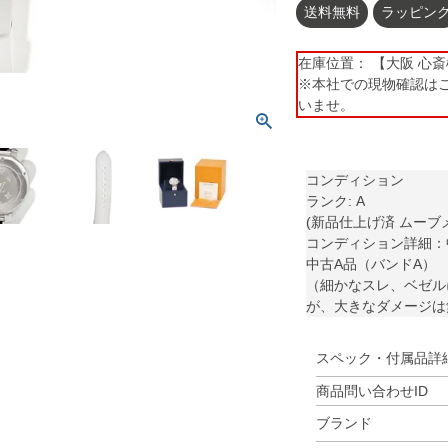
送料無料
ラッピン
在庫位置： 【大阪 心斎橋】 
※本社での現物確認は
いませ。
コンディション
ランク: A
(新品仕上げ済 ムーブ
コンディション詳細：
中古A品（バンドA）
（細かなスレ、ベゼル
が、大きなダメージは
スペック・付属品詳
商品問い合わせID
ブランド