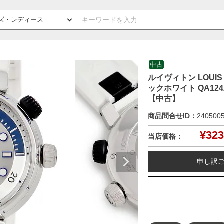
中古
ルイヴィトン LOUIS
ックホワイト QA12
【中古】
商品問合せID：
240500
¥
323
当店価格：
申し訳