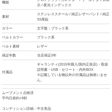
機能
示 / 夜光インデックス
ステンレススチール / 純正レザーバンド / 純正
素材
SS尾錠
カラー
文字盤：ブラック系
ベルトカラー
ブラック系
ベルト素材
レザー
保証年数
当店保証3年
ギャランティ(2015年購入/国内正規店)・取扱
説明書・USB・セリート・内外BOX
付属品
※記載している物以外の付属品は御座いませ
ん。
ムーブメント点検済
平均日差約+9秒
コンディション詳細：中古美品