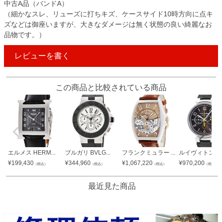
中古A品（バンドA）
（細かなスレ、リューズに打ちキズ、ケースサイド10時方向に点キ
ズなどは御座いますが、大きなダメージは無く状態の良い綺麗なお
品物です。）
レビューを書く
この商品と比較されている商品
エルメス HERM...
ブルガリ BVLG...
フランクミュラー ...
ルイヴィトン LO.
¥
199,430
¥
344,960
¥
1,067,220
¥
970,200
（税込）
（税込）
（税込）
（税込）
最近見た商品