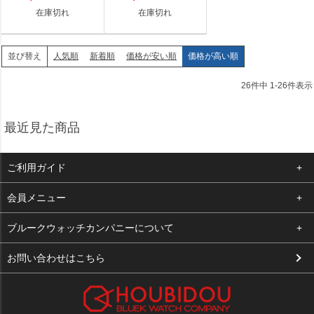
在庫切れ
在庫切れ
人気順
新着順
価格が安い順
価格が高い順
並び替え
26
件中
1
-
26
件表示
最近見た商品
ご利用ガイド
よくある質問
会員メニュー
支払い・送料
ログイン
ブルークウォッチカンパニーについて
お客様の声
お気に入り
会社概要
お問い合わせはこちら
買取について
カート
店舗案内