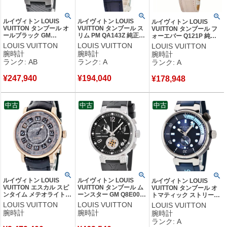
ルイヴィトン LOUIS
ルイヴィトン LOUIS
ルイヴィトン LOUIS
VUITTON タンブール オ
VUITTON タンブール ス
VUITTON タンブール フ
ールブラック GM
リム PM QA143Z 純正ダ
ォーエバー Q121P 純正
QA049Z 純正ダイヤ 黒
イヤ モノグラム 黒 ブラ
ダイヤ ホワイト シェル
LOUIS VUITTON
LOUIS VUITTON
LOUIS VUITTON
ブラックPVD モノグラム
ック ギョウシェ レディ
アラビア バー レディース
腕時計
腕時計
腕時計
フラワー メンズ 腕時計
ース 腕時計クオーツ ブ
腕時計クオーツ ホワイト
ランク: AB
ランク: A
ランク: A
クオーツ ブラック 【中
ラック 【中古】中古美品
【中古】中古美品
古】中古品
¥
247,940
¥
194,040
¥
178,948
中古
中古
中古
ルイヴィトン LOUIS
ルイヴィトン LOUIS
ルイヴィトン LOUIS
VUITTON エスカル スピ
VUITTON タンブール ム
VUITTON タンブール オ
ンタイム メテオライト
ーンスター GM Q8E00Z
トマティック ストリート
オトマティック Q5EGA3
純正ダイヤ ブラック ク
ダイバー スカイラインブ
LOUIS VUITTON
LOUIS VUITTON
LOUIS VUITTON
K18PG無垢×Ti PVD グレ
ロノグラフ デイト メン
ルー QA121 ネイビー メ
腕時計
腕時計
腕時計
ー メンズ 腕時計自動巻
ズ 腕時計クオーツ ブラ
ンズ 腕時計自動巻き ネイ
ランク: A
き グレー 【中古】
ック 【中古】
ビー 【中古】中古美品