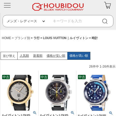
HOME
ブランド別
ラ行
LOUIS VUITTON｜ルイヴィトン
時計
人気順
新着順
価格が安い順
価格が高い順
並び替え
26
件中
1
-
26
件表示
中古
中古
中古
ルイヴィトン LOUIS
ルイヴィトン LOUIS
ルイヴィトン LOUIS