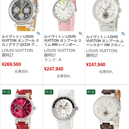
ルイヴィトン LOUIS
ルイヴィトン LOUIS
ルイヴィトン LOUIS
VUITTON タンブール ク
VUITTON タンブール ス
VUITTON タンブール ム
ロノグラフ Q1120 グレ
リム MM レインボー
ーンスター GM クロノグ
ー スモールセコンド デ
QA159 OH済 モノグラム
ラフ Q8D10Z デイト ス
LOUIS VUITTON
LOUIS VUITTON
LOUIS VUITTON
イト メンズ 腕時計自動
ギョーシェ カラフル レ
モールセコンド メンズ 腕
腕時計
腕時計
腕時計
巻き グレー 【中古】
ディース 腕時計クオーツ
時計クオーツ シルバー
ランク: A
シルバー 【中古】中古美
【中古】
¥
269,500
¥
247,940
品
¥
247,940
在庫切れ
在庫切れ
在庫切れ
中古
中古
中古