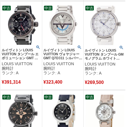
中古
中古
中古
ルイヴィトン LOUIS
ルイヴィトン LOUIS
ルイヴィトン LOUIS
VUITTON タンブール エ
VUITTON ヴォヤジャー
VUITTON タンブール GM
ボリューション GMT ク
GMT Q7D311 シルバー
モノグラム ホワイト
ロノグラフ Q10580 ブラ
サンレイ 水色 バー シー
QA114Z アラビア バー ラ
LOUIS VUITTON
LOUIS VUITTON
LOUIS VUITTON
ック 黒 PVD デイト メン
スルーバック メンズ 腕
ウンド メンズ 腕時計クオ
腕時計
腕時計
腕時計
ズ 腕時計自動巻き ブラ
時計自動巻き シルバー
ーツ ホワイト 【中古】中
ランク: A
ランク: A
ランク: A
ック 【中古】中古美品
【中古】中古美品
古美品
¥
391,314
¥
323,400
¥
269,500
中古
中古
中古