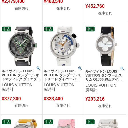
¥
2,479,400
¥
463,540
¥
452,760
在庫切れ
在庫切れ
在庫切れ
中古
中古
中古
ルイヴィトン LOUIS
ルイヴィトン LOUIS
ルイヴィトン LOUIS
VUITTON タンブール オ
VUITTON タンブール ス
VUITTON タンブールス
トマティック ダミエグラ
トリート ダイバー パシ
リム Q1J06 純正ダイヤ
フィット レース QA131Z
フィックホワイト
シェル ミラー ラウンド
LOUIS VUITTON
LOUIS VUITTON
LOUIS VUITTON
黒 緑 Vロゴ メンズ 腕時
QA124Z スモールセコン
レディース 腕時計クオー
腕時計
腕時計
腕時計
計自動巻き ブラック
ド メンズ 腕時計クオー
ツ ホワイト 【中古】
【中古】
ツ シルバー 【中古】
¥
377,300
¥
323,400
¥
293,216
在庫切れ
在庫切れ
在庫切れ
中古
中古
中古