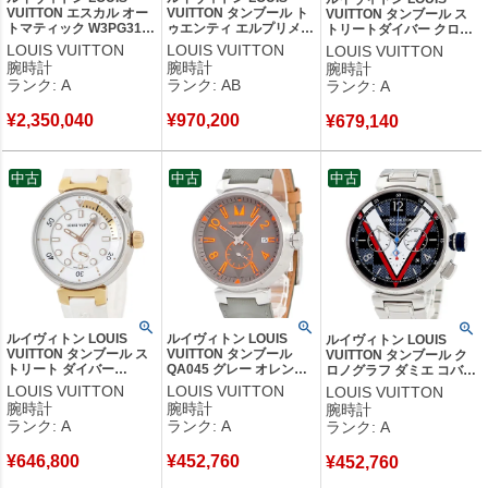
VUITTON エスカル オー
VUITTON タンブール ト
VUITTON タンブール ス
トマティック W3PG31
ゥエンティ エルプリメロ
トリートダイバー クロノ
K18PG無垢 グレー
クロノグラフ QA1740 ブ
グラフ スカイラインブル
LOUIS VUITTON
LOUIS VUITTON
LOUIS VUITTON
LFT023.02 限定 メンズ
ラウン 限定 メンズ 腕時
ー QA168Z 紺 青 メンズ
腕時計
腕時計
腕時計
腕時計自動巻き グレー
計自動巻き ブラウン
腕時計自動巻き ネイビー
ランク: A
ランク: AB
ランク: A
【中古】中古美品
【中古】中古品
【中古】中古美品
¥
2,350,040
¥
970,200
¥
679,140
中古
中古
中古
ルイヴィトン LOUIS
ルイヴィトン LOUIS
ルイヴィトン LOUIS
VUITTON タンブール ス
VUITTON タンブール
VUITTON タンブール ク
トリート ダイバー
QA045 グレー オレンジ
ロノグラフ ダミエ コバル
QA166 K18PG×SS コン
デイト スモールセコンド
トV QA076Z デイト スモ
LOUIS VUITTON
LOUIS VUITTON
LOUIS VUITTON
ビ ホワイト メンズ 腕時
アラビア バー メンズ 腕
ールセコンド メンズ 腕時
腕時計
腕時計
腕時計
計クオーツ ホワイト
時計自動巻き グレー
計自動巻き ネイビー 【中
ランク: A
ランク: A
ランク: A
【中古】中古美品
【中古】中古美品
古】中古美品
¥
646,800
¥
452,760
¥
452,760