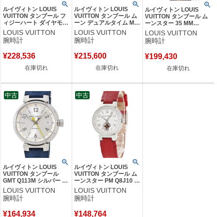
ルイヴィトン LOUIS
ルイヴィトン LOUIS
ルイヴィトン LOUIS
VUITTON タンブール フ
VUITTON タンブール ム
VUITTON タンブール ム
ィジーハート ダイヤモン
ーン デュアルタイム MM
ーンスター 35 MM
ド Q131Z0 純正ダイヤ レ
QA104Z シルバー GMT
Q8G00Z デイト クロノグ
LOUIS VUITTON
LOUIS VUITTON
LOUIS VUITTON
ッド 赤 レディース 腕時
モノグラム レディース
ラフ モノグラムフラワー
腕時計
腕時計
腕時計
計クオーツ レッド 【中
腕時計クオーツ シルバー
レディース 腕時計クオー
古】
【中古】
ツ シルバー 【中古】
¥
228,536
¥
215,600
¥
199,430
在庫切れ
在庫切れ
在庫切れ
中古
中古
ルイヴィトン LOUIS
ルイヴィトン LOUIS
VUITTON タンブール
VUITTON タンブール ム
GMT Q113M シルバー デ
ーンスター PM Q8J10 ス
イト アラビア バー デュ
モールセコンド バー ア
LOUIS VUITTON
LOUIS VUITTON
アルタイム メンズ 腕時
ラビア レディース 腕時
腕時計
腕時計
計自動巻き シルバー
計クオーツ シルバー
【中古】
【中古】
¥
164,934
¥
148,764