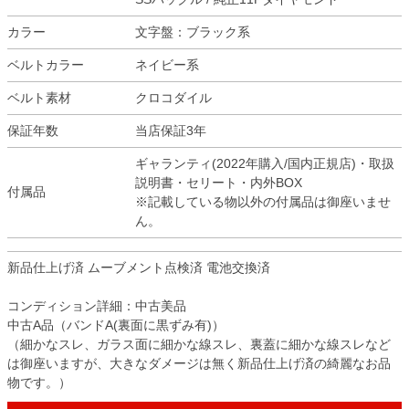
カラー
文字盤：ブラック系
ベルトカラー
ネイビー系
ベルト素材
クロコダイル
保証年数
当店保証3年
ギャランティ(2022年購入/国内正規店)・取扱
説明書・セリート・内外BOX
付属品
※記載している物以外の付属品は御座いませ
ん。
新品仕上げ済 ムーブメント点検済 電池交換済
コンディション詳細：中古美品
中古A品（バンドA(裏面に黒ずみ有)）
（細かなスレ、ガラス面に細かな線スレ、裏蓋に細かな線スレなど
は御座いますが、大きなダメージは無く新品仕上げ済の綺麗なお品
物です。）