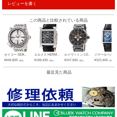
レビューを書く
この商品と比較されている商品
セイコー SEIK...
エルメス HERM...
ルイヴィトン LO...
ジラールペルゴ G
¥
646,800
¥
199,430
¥
247,940
¥
323,400
（税込）
（税込）
（税込）
（税込）
最近見た商品