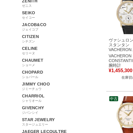
ZENITH
ゼニス
SEIKO
セイコー
JACOB&CO
ジェイコブ
CITIZEN
ヴァシュロ
シチズン
スタンタン
CELINE
VACHERON
セリーヌ
CONSTANT
VACHERON
リモニー パ
CHAUMET
CONSTANTI
ーブ 47200/0
腕時計
ショーメ
K18YG無垢
¥
1,455,300
CHOPARD
セコンド メ
ショパール
在庫切
計自動巻き 
【中古】
JIMMY CHOO
ジミーチュウ
CHARRIOL
中古
シャリオール
GIVENCHY
ジバンシイ
STAR JEWELRY
スタージュエリー
JAEGER LECOULTRE