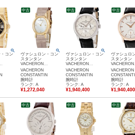
中古
中古
中古
ン・コン
ヴァシュロン・コン
ヴァシュロン・コン
ヴァシュロ
スタンタン
スタンタン
スタンタン
VACHERON
VACHERON
VACHERON
IN オー
CONSTANTIN マゼ
CONSTANTIN デイ
CONSTANT
VACHERON
VACHERON
VACHERON
 ミディ
ラン 10040/000J-
デイト 36mm
リモニー ト
N
CONSTANTIN
CONSTANTIN
CONSTANT
23J
7878 K18YG無垢 ホ
42009/000G-9047
ョナル 82172
腕時計
腕時計
腕時計
 デイト
ワイト シェル オーバ
OH済 K18WG無垢 バ
9382 K18
ランク: A
ランク: A
ランク: A
計自動巻
ル レディース 腕時計
ー ローマン メンズ
ルバー メン
¥
1,272,040
¥
1,940,400
¥
1,940,400
【中古】中
手巻き ホワイト 【中
腕時計自動巻き シル
手巻き シル
古】中古美品
バー 【中古】中古美
古】中古美
品
中古
中古
中古