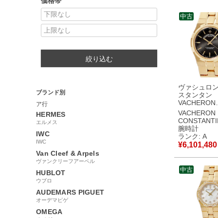
価格帯
中古
絞り込む
ヴァシュロ
ブランド別
スタンタン
VACHERON
ア行
CONSTANT
VACHERON
HERMES
ヴァーシーズ
CONSTANTI
エルメス
アム 42050/4
腕時計
IWC
K18YG無垢
ランク: A
メンズ 腕時
IWC
¥
6,101,480
き グレー 
Van Cleef & Arpels
古美品
ヴァンクリーフアーペル
中古
HUBLOT
ウブロ
AUDEMARS PIGUET
オーデマピゲ
OMEGA