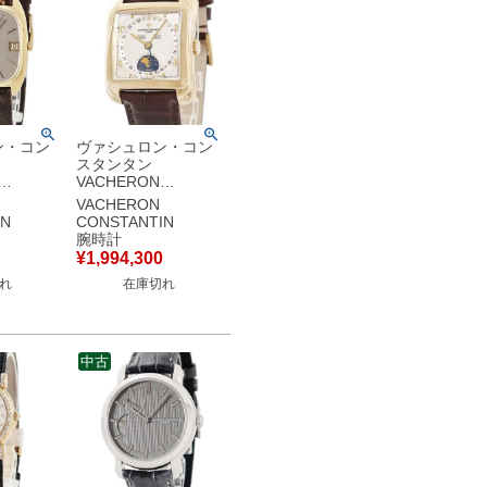
ン・コン
ヴァシュロン・コン
スタンタン
VACHERON
IN ヴィ
CONSTANTIN ヒス
VACHERON
45Q
トリーク トレド
IN
CONSTANTIN
 バー デ
47300/000R-9219
腕時計
 メンズ
K18PG無垢 トリプル
¥
1,994,300
腕時計自
カレンダー メンズ 腕
れ
在庫切れ
ー 【中
時計自動巻き シルバ
ー 【中古】
中古