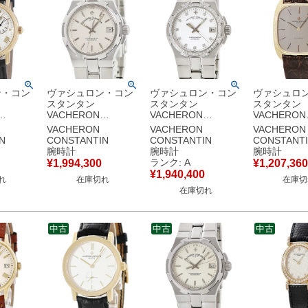
ン・コン
ヴァシュロン・コン
ヴァシュロン・コン
ヴァシュロ
スタンタン
スタンタン
スタンタン
VACHERON
VACHERON
VACHERON
IN パト
CONSTANTIN オー
CONSTANTIN オー
CONSTANT
VACHERON
VACHERON
VACHERON
ワーリザ
ヴァーシーズ ラージ
ヴァーシーズ ミディ
ンテージ 20
N
CONSTANTIN
CONSTANTIN
CONSTANT
00J
サイズ 42042/423A
アムサイズ
K18YG無垢
腕時計
腕時計
腕時計
 スモール
デイト トリチウム メ
42552/423A-8931 純
イト スリム
ランク: A
¥
1,994,300
¥
1,207,360
ンズ 腕時
ンズ 腕時計自動巻き
正ダイヤ メンズ 腕時
レディース 
¥
1,940,400
れ
在庫切れ
在庫切
シルバー
シルバー 【中古】
計自動巻き ホワイト
動巻き グレ
在庫切れ
【中古】中古美品
古】
中古
中古
中古