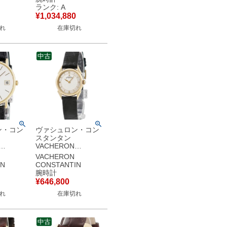
WG無垢 メ
K18YG無垢 シルバー
ランク: A
自動巻き
ギョウシェ メンズ レ
¥
1,034,880
中古】中
ディース 腕時計手巻
れ
在庫切れ
き シルバー 【中古】
中古美品
中古
ン・コン
ヴァシュロン・コン
スタンタン
VACHERON
IN パト
CONSTANTIN ヒス
VACHERON
イト
トリカル 11045 OH
IN
CONSTANTIN
H済
済 K18YG無垢 シル
腕時計
 ホワイト
バー ギョウシェ レデ
¥
646,800
ズ 腕時
ィース 腕時計手巻き
れ
在庫切れ
ホワイト
シルバー 【中古】
中古