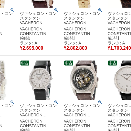
ン・コン
ヴァシュロン・コン
ヴァシュロン・コン
ヴァシュロ
スタンタン
スタンタン
スタンタン
VACHERON
VACHERON
VACHERON
IN オー
CONSTANTIN パト
CONSTANTIN オー
CONSTANT
VACHERON
VACHERON
VACHERON
ズ
リモニー レトログラ
ヴァーシーズ
トリーク
N
CONSTANTIN
CONSTANTIN
CONSTANT
8885
ード デイデイト
16550/423J-8884
48003/000J
腕時計
腕時計
腕時計
 純正ダイ
86020/000G-9508
K18YG無垢 純正ダイ
K18YG無垢
ランク: A
ランク: A
ランク: A
レディース
K18WG無垢 メンズ
ヤ レディース 腕時計
ー ギヨシェ
¥
2,695,000
¥
2,802,800
¥
1,703,240
ツ ホワ
腕時計自動巻き シル
クオーツ シルバー
腕時計自動巻
】中古美
バー 【中古】中古美
【中古】中古美品
ジュ 【中古
品
品
中古
中古
中古
ン・コン
ヴァシュロン・コン
ヴァシュロン・コン
ヴァシュロ
スタンタン
スタンタン
スタンタン
VACHERON
VACHERON
VACHERON
IN フィ
CONSTANTIN パト
CONSTANTIN ケ ド
CONSTANT
VACHERON
VACHERON
VACHERON
リモニー
リル 85050/000T-
リモニー オ
N
CONSTANTIN
CONSTANTIN
CONSTANT
-0916
25559/000G-9280
9341 スケルトン デ
ィック 85180
腕時計
腕時計
腕時計