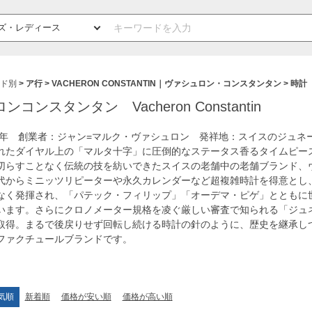
ド別
ア行
VACHERON CONSTANTIN｜ヴァシュロン・コンスタンタン
時計
コンスタンタン Vacheron Constantin
55年 創業者：ジャン=マルク・ヴァシュロン 発祥地：スイスのジュネ
れたダイヤル上の「マルタ十字」に圧倒的なステータス香るタイムピー
切らすことなく伝統の技を紡いできたスイスの老舗中の老舗ブランド、
代からミニッツリピーターや永久カレンダーなど超複雑時計を得意とし
なく発揮され、「パテック・フィリップ」「オーデマ・ピゲ」とともに
います。さらにクロノメーター規格を凌ぐ厳しい審査で知られる「ジュ
取得。まるで後戻りせず回転し続ける時計の針のように、歴史を継承し
ファクチュールブランドです。
気順
新着順
価格が安い順
価格が高い順