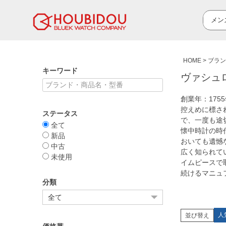
HOME
ブラン
キーワード
ヴァシュロン
創業年：17
控えめに標さ
ステータス
で、一度も途
全て
懐中時計の時
新品
おいても遺憾
中古
広く知られて
未使用
イムピースで
続けるマニュ
分類
人
並び替え