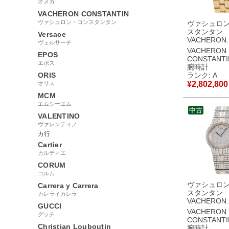
オメガ
VACHERON CONSTANTIN
ヴァシュロン・コンスタンタン
ヴァシュロ
スタンタン
Versace
VACHERON
ヴェルサーチ
CONSTANT
VACHERON
EPOS
ヴァーシー
CONSTANTI
エポス
16550/423J-
腕時計
K18YG無垢
ORIS
ランク: A
ヤ シェル 
¥
2,802,800
オリス
腕時計クオー
MCM
イト 【中古
エムシーエム
品
中古
VALENTINO
ヴァレンティノ
カ行
Cartier
カルティエ
CORUM
コルム
ヴァシュロ
Carrera y Carrera
スタンタン
カレライカレラ
VACHERON
GUCCI
CONSTANT
VACHERON
グッチ
ディアス
CONSTANTI
16515/985G
Christian Louboutin
腕時計