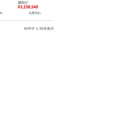
ング
イズ レトログラード
腕時計
-B086
デイト 4010U/000G-
¥
3,158,540
ズ
B330 メンズ 腕時計
れ
在庫切れ
 シルバ
自動巻き シルバー
【中古】
35
件中
1
-
35
件表示