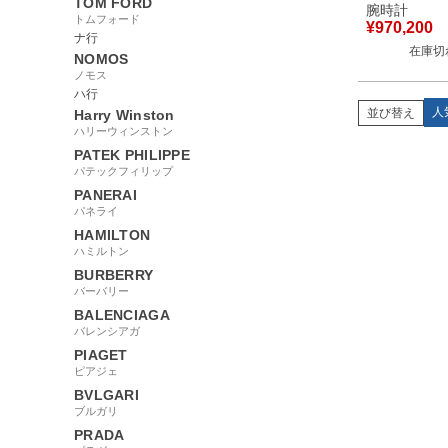
TOM FORD
リム 31160/0
腕時計
トムフォード
8805 OH済 
¥
970,200
無垢 薄型 メ
ナ行
在庫切
時計手巻き 
NOMOS
【中古】
ノモス
ハ行
人
並び替え
Harry Winston
ハリーウィンストン
PATEK PHILIPPE
パテックフィリップ
PANERAI
パネライ
HAMILTON
ハミルトン
BURBERRY
バーバリー
BALENCIAGA
バレンシアガ
PIAGET
ピアジェ
BVLGARI
ブルガリ
PRADA