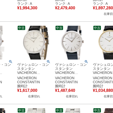
 純正ダ
K18WG無垢 純正ダ
イデイト メンズ 腕時
9230 K18
ランク: A
ランク: A
ランク: A
 レディー
イヤ メンズ レディー
計自動巻き シルバー
ンズ 腕時計
¥
1,994,300
¥
2,479,400
¥
1,897,280
オーツ シ
ス 腕時計クオーツ シ
【中古】中古美品
シルバー 【
在庫切
古】中古
ルバー 【中古】中古
古美品
美品
中古
中古
中古
ン・コン
ヴァシュロン・コン
ヴァシュロン・コン
ヴァシュロ
スタンタン
スタンタン
スタンタン
VACHERON
VACHERON
VACHERON
IN ソブ
CONSTANTIN パト
CONSTANTIN パト
CONSTANT
VACHERON
VACHERON
VACHERON
332G
リモニー マニュアル
リモニー コンテンポ
リモニー デ
N
CONSTANTIN
CONSTANTIN
CONSTANT
 純正ダ
ワインディング
ラリー 81530/000G-
44001/2 O
腕時計
腕時計
腕時計
ー レディ
81180/000G-9117
9681 K18WG 無垢
K18YG無垢
¥
1,617,000
¥
1,487,640
¥
1,034,880
クオーツ
K18WG無垢 メンズ
純正ダイヤ メンズ 腕
白 バー メン
れ
在庫切れ
在庫切れ
在庫切
中古】中
腕時計手巻き シルバ
時計手巻き シルバー
計自動巻き 
ー 【中古】
【中古】
【中古】
中古
中古
中古