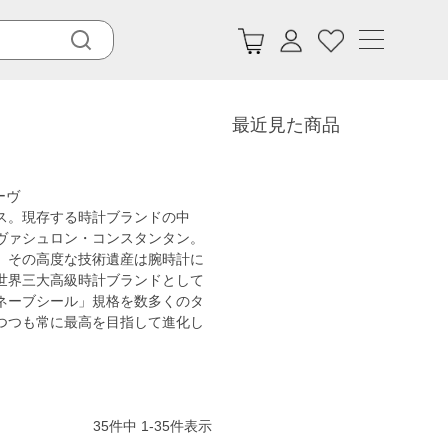
最近見た商品
ーヴ
ス。現存する時計ブランドの中
ヴァシュロン・コンスタンタン。
、その高度な技術遺産は腕時計に
世界三大高級時計ブランドとして
ネーブシール」規格を数多くのタ
つつも常に最高を目指して進化し
35
件中
1
-
35
件表示