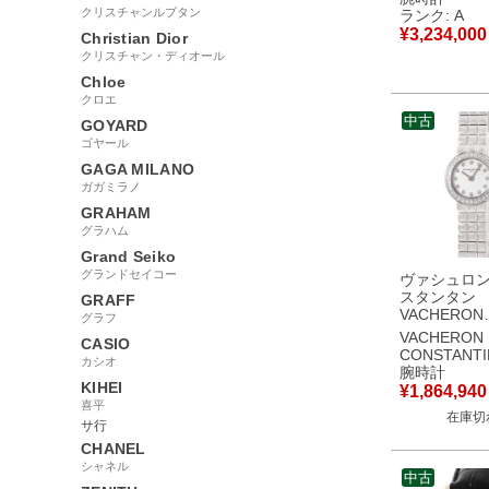
K18WG無垢
クリスチャンルブタン
ランク: A
イヤ パヴェ
¥
3,234,000
Christian Dior
ス 腕時計ク
クリスチャン・ディオール
ルバー 【中
美品
Chloe
クロエ
中古
GOYARD
ゴヤール
GAGA MILANO
ガガミラノ
GRAHAM
グラハム
Grand Seiko
グランドセイコー
ヴァシュロ
スタンタン
GRAFF
VACHERON
グラフ
CONSTANT
VACHERON
CASIO
リン 25630/
CONSTANTI
カシオ
K18WG無垢
腕時計
イヤ シルバ
KIHEI
¥
1,864,940
ース 腕時計
喜平
在庫切
シルバー 【
サ行
古美品
CHANEL
シャネル
中古