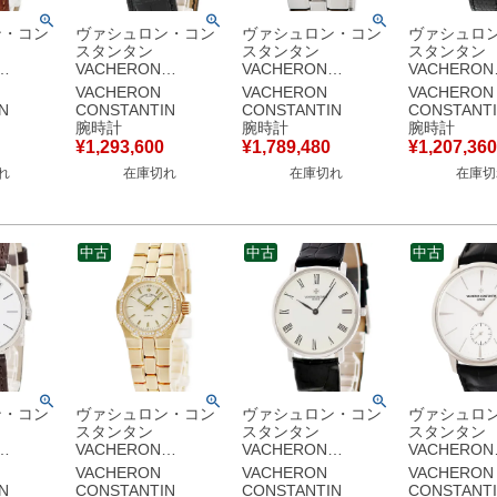
ン・コン
ヴァシュロン・コン
ヴァシュロン・コン
ヴァシュロ
スタンタン
スタンタン
スタンタン
VACHERON
VACHERON
VACHERON
IN パト
CONSTANTIN ソレ
CONSTANTIN オー
CONSTANT
VACHERON
VACHERON
VACHERON
ロノメー
イユ ルヴァン
ヴァーシーズ ラージ
ラン 10540/0
N
CONSTANTIN
CONSTANTIN
CONSTANT
ヤル
91020/000J-8827
サイズ 42040/423A-
7879 K18
腕時計
腕時計
腕時計
8654
K18YG無垢 スモール
8458 デイト メンズ
正ダイヤ ア
¥
1,293,600
¥
1,789,480
¥
1,207,360
 メンズ
セコンド メンズ 腕時
腕時計自動巻き シル
レディース 
れ
在庫切れ
在庫切れ
在庫切
き ベー
計手巻き シルバー
バー 【中古】
巻き ベージ
】
【中古】
古】
中古
中古
中古
ン・コン
ヴァシュロン・コン
ヴァシュロン・コン
ヴァシュロ
スタンタン
スタンタン
スタンタン
VACHERON
VACHERON
VACHERON
IN パト
CONSTANTIN オー
CONSTANTIN エッ
CONSTANT
VACHERON
VACHERON
VACHERON
ルトラス
ヴァーシーズ
センシャル
リモニー マ
N
CONSTANTIN
CONSTANTIN
CONSTANT