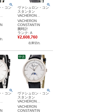
ン・コン
ヴァシュロン・コン
スタンタン
VACHERON
IN マゼ
CONSTANTIN マル
VACHERON
00J-
テーズ 創業250周年
IN
CONSTANTIN
YG無垢 純
83050/000G-9167
腕時計
イボリー
OH済 K18WG 月相
ランク: A
腕時計手
限定25本 メンズ 腕
¥
2,608,760
れ
ュ 【中
時計手巻き グレー
在庫切れ
【中古】中古美品
中古
ン・コン
ヴァシュロン・コン
スタンタン
VACHERON
IN パト
CONSTANTIN パト
VACHERON
ニュアル
リモニー ムーンフェ
IN
CONSTANTIN