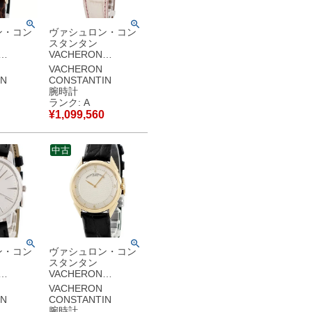
ン・コン
ヴァシュロン・コン
スタンタン
VACHERON
IN ヒス
CONSTANTIN アシ
VACHERON
ンメトリカル 1972
IN
CONSTANTIN
-3 OH済
25520/000G-8994
腕時計
 アイボリ
K18WG無垢 ピンク
ランク: A
 メンズ
レディース 腕時計ク
¥
1,099,560
き ベー
オーツ ピンク 【中
】中古美
古】中古美品
中古
ン・コン
ヴァシュロン・コン
スタンタン
VACHERON
IN パト
CONSTANTIN ヒス
VACHERON
ートマテ
トリカル
IN
CONSTANTIN
/000G-
31045/000J-3
腕時計