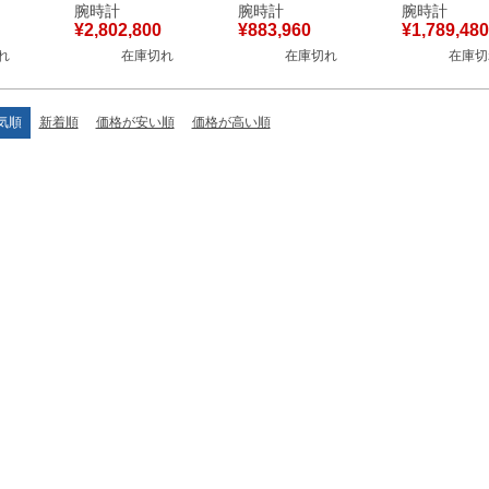
00G-
16550/423J K18YG
33160/000G-0241
ワインディ
腕時計
腕時計
腕時計
K18WG
無垢 純正ダイヤ アイ
K18WG無垢 ローマ
1110U/000G
¥
2,802,800
¥
883,960
¥
1,789,480
ンズ 腕
ボリー レディース 腕
ン 白 メンズ 腕時計
K18WG無垢 メン
れ
在庫切れ
在庫切れ
在庫切
ホワイト
時計クオーツ ホワイ
手巻き ホワイト 【中
腕時計手巻き
ト 【中古】
古】
ー 【中古】
気順
新着順
価格が安い順
価格が高い順