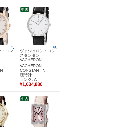
中古
ン・コン
ヴァシュロン・コン
スタンタン
VACHERON
IN パト
CONSTANTIN パト
VACHERON
ラディシ
リモニー ウルトラス
IN
CONSTANTIN
/000R-
リム 31160/000G-
腕時計
PG無垢 シ
8805 K18WG無垢 薄
ランク: A
ズ 腕時計
型 メンズ 腕時計手巻
¥
1,034,880
バー 【中
き ホワイト 【中古】
品
中古美品
中古