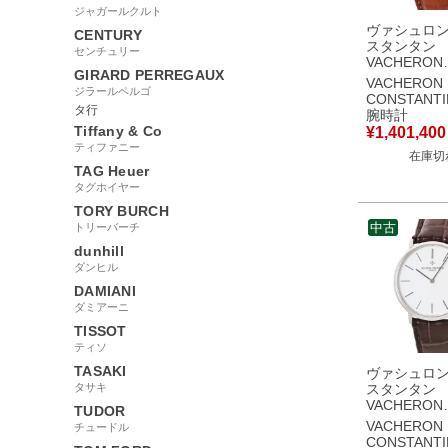
ジャガールクルト
ヴァシュロ
CENTURY
スタンタン
センチュリー
VACHERON
GIRARD PERREGAUX
CONSTANT
VACHERON
ジラールペルゴ
リモニー ク
CONSTANTI
ター ロワイ
タ行
腕時計
47022/000J-
Tiffany & Co
¥
1,401,400
K18YG無垢
ティファニー
在庫切
腕時計自動巻
TAG Heuer
ジュ 【中古
タグホイヤー
TORY BURCH
中古
トリーバーチ
dunhill
ダンヒル
DAMIANI
ダミアーニ
TISSOT
ティソ
TASAKI
ヴァシュロ
タサキ
スタンタン
VACHERON
TUDOR
CONSTANT
VACHERON
チュードル
リモニー ウ
CONSTANTI