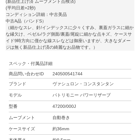
(新品仕上げ済 ムーブメント点検済)
(平均日差+2秒)
コンディション詳細：中古美品
中古A品（バンドS）
（細かなスレ、針/インデックスに少々くすみ、裏蓋ガラスに細か
な縁欠け、ベゼル/ラグ側面/裏蓋/尾錠に細かな点キズ、ケースサ
イド9時方向に僅かな線スレなどは御座いますが、大きなダメー
ジは無く新品仕上げ済の綺麗なお品物です。）
スペック・付属品詳細
商品問い合わせID
240500541744
ブランド
ヴァシュロン・コンスタンタン
モデル
パトリモニー パワーリザーブ
型番
47200/000J
ムーブメント
自動巻き
ケースサイズ
約36mm