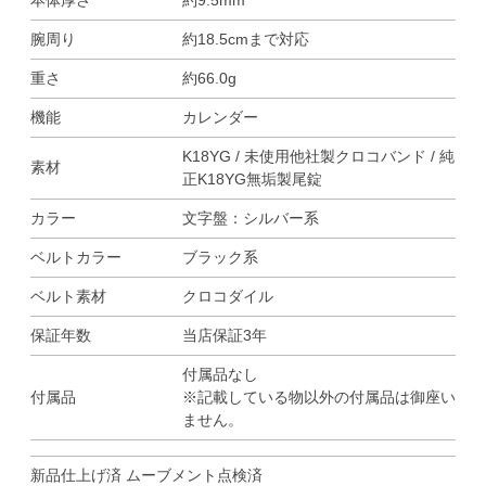
本体厚さ
約9.5mm
腕周り
約18.5cmまで対応
重さ
約66.0g
機能
カレンダー
K18YG / 未使用他社製クロコバンド / 純
素材
正K18YG無垢製尾錠
カラー
文字盤：シルバー系
ベルトカラー
ブラック系
ベルト素材
クロコダイル
保証年数
当店保証3年
付属品なし
付属品
※記載している物以外の付属品は御座い
ません。
新品仕上げ済 ムーブメント点検済