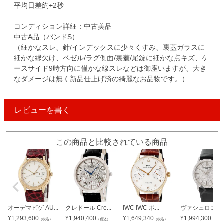
平均日差約+2秒
コンディション詳細：中古美品
中古A品（バンドS）
（細かなスレ、針/インデックスに少々くすみ、裏蓋ガラスに
細かな縁欠け、ベゼル/ラグ側面/裏蓋/尾錠に細かな点キズ、ケ
ースサイド9時方向に僅かな線スレなどは御座いますが、大き
なダメージは無く新品仕上げ済の綺麗なお品物です。）
レビューを書く
この商品と比較されている商品
オーデマピゲ AU...
クレドール Cre...
IWC IWC ポ...
ヴァシュロン・コ
¥
1,293,600
¥
1,940,400
¥
1,649,340
¥
1,994,300
（税込）
（税込）
（税込）
（税込