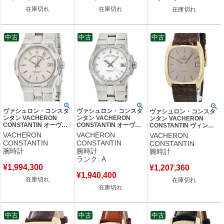
在庫切れ
在庫切れ
在庫切れ
中古
中古
中古
ヴァシュロン・コンスタ
ヴァシュロン・コンスタ
ヴァシュロン・コンスタ
ンタン VACHERON
ンタン VACHERON
ンタン VACHERON
CONSTANTIN オーヴァ
CONSTANTIN オーヴァ
CONSTANTIN ヴィンテ
ーシーズ ラージサイズ
ーシーズ ミディアムサイ
ージ 2045Q K18YG無垢
VACHERON
VACHERON
VACHERON
42042/423A デイト トリ
ズ 42552/423A-8931 純
バー デイト スリム メン
CONSTANTIN
CONSTANTIN
CONSTANTIN
チウム メンズ 腕時計自
正ダイヤ メンズ 腕時計
ズ レディース 腕時計自動
腕時計
腕時計
腕時計
動巻き シルバー 【中
自動巻き ホワイト 【中
巻き グレー 【中古】
ランク: A
古】
古】中古美品
¥
1,994,300
¥
1,207,360
¥
1,940,400
在庫切れ
在庫切れ
在庫切れ
中古
中古
中古