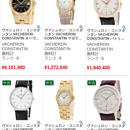
発祥地：スイスのジュネーヴ
創業者：ジャン=マルク・ヴァシュロン
ヴァシュロン・コンスタ
ヴァシュロン・コンスタ
ヴァシュロン・コンスタ
ンタン VACHERON
ンタン VACHERON
ンタン VACHERON
CONSTANTIN オーヴァ
CONSTANTIN マゼラン
CONSTANTIN パトリモ
ーシーズ ミディアム
10040/000J-7878
ニー トラディショナル
VACHERON
VACHERON
VACHERON
42050/423J K18YG無垢
K18YG無垢 ホワイト シ
82172/000R-9382
CONSTANTIN
CONSTANTIN
CONSTANTIN
デイト メンズ 腕時計自
ェル オーバル レディー
K18PG無垢 シルバー メ
腕時計
腕時計
腕時計
動巻き グレー 【中古】
ス 腕時計手巻き ホワイ
ンズ 腕時計手巻き シルバ
ランク: A
ランク: A
ランク: A
中古美品
ト 【中古】中古美品
ー 【中古】中古美品
¥
6,101,480
¥
1,272,040
¥
1,940,400
中古
中古
中古
ヴァシュロン・コンスタ
ヴァシュロン・コンスタ
ヴァシュロン・コンスタ
ンタン VACHERON
ンタン VACHERON