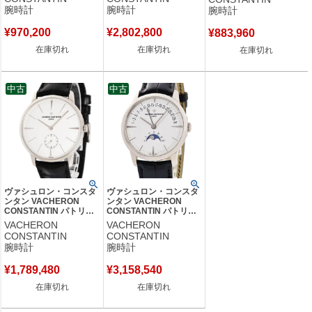
K18WG無垢 薄型 メンズ
アイボリー レディース
ン 白 メンズ 腕時計手巻
腕時計
腕時計
腕時計
腕時計手巻き ホワイト
腕時計クオーツ ホワイト
き ホワイト 【中古】
【中古】
【中古】
¥
970,200
¥
2,802,800
¥
883,960
在庫切れ
在庫切れ
在庫切れ
中古
中古
ヴァシュロン・コンスタ
ヴァシュロン・コンスタ
ンタン VACHERON
ンタン VACHERON
CONSTANTIN パトリモ
CONSTANTIN パトリモ
ニー マニュアルワインデ
ニー ムーンフェイズ レ
VACHERON
VACHERON
ィング 1110U/000G-
トログラード デイト
CONSTANTIN
CONSTANTIN
B086 K18WG無垢 メン
4010U/000G-B330 メン
腕時計
腕時計
ズ 腕時計手巻き シルバ
ズ 腕時計自動巻き シル
ー 【中古】
バー 【中古】
¥
1,789,480
¥
3,158,540
在庫切れ
在庫切れ