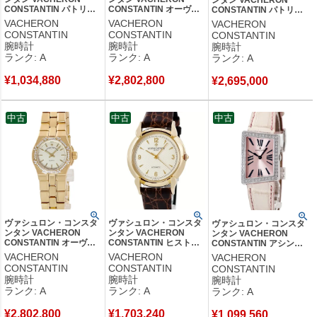
ンタン VACHERON
CONSTANTIN パトリモ
CONSTANTIN オーヴァ
CONSTANTIN パトリモ
ニー ウルトラスリム
ーシーズ 16550/423J-
ニー レトログラード デイ
VACHERON
VACHERON
VACHERON
31160/000G-8805
8885 K18YG無垢 純正ダ
デイト 86020/000G-
CONSTANTIN
CONSTANTIN
CONSTANTIN
K18WG無垢 薄型 メンズ
イヤ シェル レディース
9508 K18WG無垢 メンズ
腕時計
腕時計
腕時計
腕時計手巻き ホワイト
腕時計クオーツ ホワイト
腕時計自動巻き シルバー
ランク: A
ランク: A
ランク: A
【中古】中古美品
【中古】中古美品
【中古】中古美品
¥
1,034,880
¥
2,802,800
¥
2,695,000
中古
中古
中古
ヴァシュロン・コンスタ
ヴァシュロン・コンスタ
ヴァシュロン・コンスタ
ンタン VACHERON
ンタン VACHERON
ンタン VACHERON
CONSTANTIN オーヴァ
CONSTANTIN ヒストリ
CONSTANTIN アシンメ
ーシーズ 16550/423J-
ーク 48003/000J-3 OH済
トリカル 1972
VACHERON
VACHERON
VACHERON
8884 K18YG無垢 純正ダ
K18YG無垢 アイボリー
25520/000G-8994
CONSTANTIN
CONSTANTIN
CONSTANTIN
イヤ レディース 腕時計
ギヨシェ メンズ 腕時計
K18WG無垢 ピンク レデ
腕時計
腕時計
腕時計
クオーツ シルバー 【中
自動巻き ベージュ 【中
ィース 腕時計クオーツ ピ
ランク: A
ランク: A
ランク: A
古】中古美品
古】中古美品
ンク 【中古】中古美品
¥
2,802,800
¥
1,703,240
¥
1,099,560