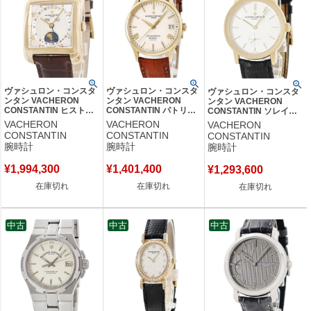
ヴァシュロン・コンスタ
ヴァシュロン・コンスタ
ヴァシュロン・コンスタ
ンタン VACHERON
ンタン VACHERON
ンタン VACHERON
CONSTANTIN ヒストリ
CONSTANTIN パトリモ
CONSTANTIN ソレイユ
ーク トレド
ニー クロノメーター ロ
ルヴァン 91020/000J-
VACHERON
VACHERON
VACHERON
47300/000R-9219
ワイヤル 47022/000J-
8827 K18YG無垢 スモー
CONSTANTIN
CONSTANTIN
CONSTANTIN
K18PG無垢 トリプルカ
8654 K18YG無垢 メンズ
ルセコンド メンズ 腕時計
腕時計
腕時計
腕時計
レンダー メンズ 腕時計
腕時計自動巻き ベージュ
手巻き シルバー 【中古】
自動巻き シルバー 【中
【中古】
¥
1,994,300
¥
1,401,400
古】
¥
1,293,600
在庫切れ
在庫切れ
在庫切れ
中古
中古
中古