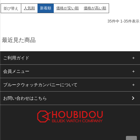
人気順
新着順
価格が安い順
価格が高い順
並び替え
35
件中
1
-
35
件表示
最近見た商品
ご利用ガイド
よくある質問
会員メニュー
支払い・送料
ログイン
ブルークウォッチカンパニーについて
お客様の声
お気に入り
会社概要
お問い合わせはこちら
買取について
カート
店舗案内
メルマガ登録
特定商取引法に基づく表示
新規会員登録
プライバシーポリシー