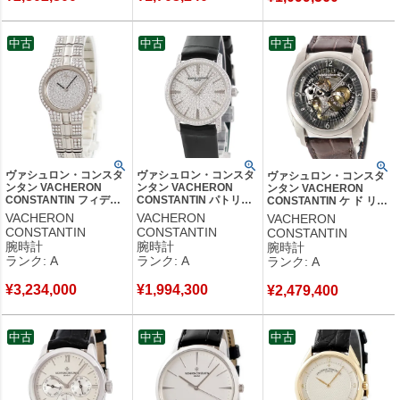
中古
中古
中古
ヴァシュロン・コンスタ
ヴァシュロン・コンスタ
ヴァシュロン・コンスタ
ンタン VACHERON
ンタン VACHERON
ンタン VACHERON
CONSTANTIN フィディ
CONSTANTIN パトリモ
CONSTANTIN ケ ド リル
アス 16515/985G-0916
ニー 25559/000G-9280
85050/000T-9341 スケル
VACHERON
VACHERON
VACHERON
K18WG無垢 純正ダイヤ
K18WG無垢 純正ダイヤ
トン デイデイト メンズ
CONSTANTIN
CONSTANTIN
CONSTANTIN
パヴェ レディース 腕時
メンズ レディース 腕時
腕時計自動巻き シルバー
腕時計
腕時計
腕時計
計クオーツ シルバー
計クオーツ シルバー
【中古】中古美品
ランク: A
ランク: A
ランク: A
【中古】中古美品
【中古】中古美品
¥
3,234,000
¥
1,994,300
¥
2,479,400
中古
中古
中古