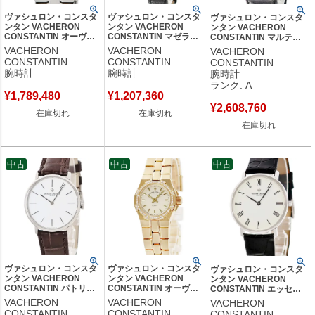
ヴァシュロン・コンスタ
ヴァシュロン・コンスタ
ヴァシュロン・コンスタ
ンタン VACHERON
ンタン VACHERON
ンタン VACHERON
CONSTANTIN オーヴァ
CONSTANTIN マゼラン
CONSTANTIN マルテー
ーシーズ ラージサイズ
10540/000J-7879
ズ 創業250周年
VACHERON
VACHERON
VACHERON
42040/423A-8458 デイ
K18YG無垢 純正ダイヤ
83050/000G-9167 OH済
CONSTANTIN
CONSTANTIN
CONSTANTIN
ト メンズ 腕時計自動巻
アイボリー レディース
K18WG 月相 限定25本 メ
腕時計
腕時計
腕時計
き シルバー 【中古】
腕時計手巻き ベージュ
ンズ 腕時計手巻き グレー
ランク: A
【中古】
【中古】中古美品
¥
1,789,480
¥
1,207,360
¥
2,608,760
在庫切れ
在庫切れ
在庫切れ
中古
中古
中古
ヴァシュロン・コンスタ
ヴァシュロン・コンスタ
ヴァシュロン・コンスタ
ンタン VACHERON
ンタン VACHERON
ンタン VACHERON
CONSTANTIN パトリモ
CONSTANTIN オーヴァ
CONSTANTIN エッセン
ニー ウルトラスリム
ーシーズ 16550/423J
シャル 33160/000G-
VACHERON
VACHERON
VACHERON
31160/000G-8805 OH済
K18YG無垢 純正ダイヤ
0241 K18WG無垢 ローマ
CONSTANTIN
CONSTANTIN
CONSTANTIN