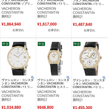
ンタン VACHERON
ンタン VACHERON
ンタン VACHERON
CONSTANTIN ソブリン
CONSTANTIN パトリモ
CONSTANTIN パトリモ
25630/332G K18WG無
ニー マニュアルワインデ
ニー コンテンポラリー
VACHERON
VACHERON
VACHERON
垢 純正ダイヤ シルバー
ィング 81180/000G-
81530/000G-9681
CONSTANTIN
CONSTANTIN
CONSTANTIN
レディース 腕時計クオー
9117 K18WG無垢 メンズ
K18WG 無垢 純正ダイヤ
腕時計
腕時計
腕時計
ツ シルバー 【中古】中
腕時計手巻き シルバー
メンズ 腕時計手巻き シル
古美品
【中古】
バー 【中古】
¥
1,864,940
¥
1,617,000
¥
1,487,640
在庫切れ
在庫切れ
在庫切れ
中古
中古
中古
ヴァシュロン・コンスタ
ヴァシュロン・コンスタ
ヴァシュロン・コンスタ
ンタン VACHERON
ンタン VACHERON
ンタン VACHERON
CONSTANTIN パトリモ
CONSTANTIN ヒストリ
CONSTANTIN パトリモ
ニー デイト 44001/2 OH
カル 11045 OH済
ニー パワーリザーブ
VACHERON
VACHERON
VACHERON
済 K18YG無垢 ホワイト
K18YG無垢 シルバー ギ
47200/000J K18YG無垢
CONSTANTIN
CONSTANTIN
CONSTANTIN
白 バー メンズ 腕時計自
ョウシェ レディース 腕
スモールセコンド メンズ
腕時計
腕時計
腕時計
動巻き ホワイト 【中
時計手巻き シルバー
腕時計自動巻き シルバー
古】
【中古】
【中古】
¥
1,034,880
¥
646,800
¥
1,455,300