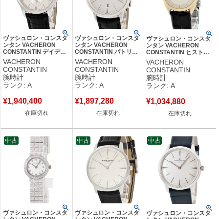
ヴァシュロン・コンスタ
ヴァシュロン・コンスタ
ヴァシュロン・コンスタ
ンタン VACHERON
ンタン VACHERON
ンタン VACHERON
CONSTANTIN デイデイ
CONSTANTIN パトリモ
CONSTANTIN ヒストリ
ト 36mm 42009/000G-
ニー オートマティック
カル 31045/000J-3
VACHERON
VACHERON
VACHERON
9047 OH済 K18WG無垢
85180/000G-9230
K18YG無垢 シルバー ギ
CONSTANTIN
CONSTANTIN
CONSTANTIN
バー ローマン メンズ 腕
K18WG無垢 メンズ 腕時
ョウシェ メンズ レディー
腕時計
腕時計
腕時計
時計自動巻き シルバー
計自動巻き シルバー
ス 腕時計手巻き シルバー
ランク: A
ランク: A
ランク: A
【中古】中古美品
【中古】中古美品
【中古】中古美品
¥
1,940,400
¥
1,897,280
¥
1,034,880
在庫切れ
在庫切れ
在庫切れ
中古
中古
中古
ヴァシュロン・コンスタ
ヴァシュロン・コンスタ
ヴァシュロン・コンスタ