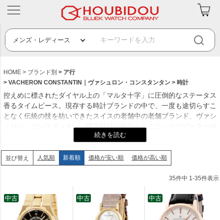
HOME
ブランド別
ア行
VACHERON CONSTANTIN｜ヴァシュロン・コンスタンタン
時計
控えめに標されたダイヤル上の「マルタ十字」に圧倒的なステータス
香るタイムピース。現存する時計ブランドの中で、一度も途切らすこ
となく伝統の技を紡いできたスイスの老舗中の老舗ブランド、ヴァシ
ュロン・コンスタンタン。懐中時計の時代からミニッツリピーターや
永久カレンダーなど超複雑時計を得意とし、その高度な技術遺産は腕
時計においても遺憾なく発揮され、「パテック・フィリップ」「オー
デマ・ピゲ」とともに世界三大高級時計ブランドとして広く知られて
人気順
新着順
価格が安い順
価格が高い順
並び替え
います。さらにクロノメーター規格を凌ぐ厳しい審査で知られる「ジ
ュネーブシール」規格を数多くのタイムピースで取得。まるで後戻り
35
件中
1
-
35
件表示
せず回転し続ける時計の針のように、歴史を継承しつつも常に最高を
目指して進化し続けるマニュファクチュールブランドです。
中古
中古
中古
創業年：1755年