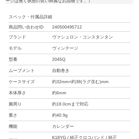
ージは無く状態の良い綺麗なお品物です。）
スペック・付属品詳細
商品問い合わせID
240500495712
ブランド
ヴァシュロン・コンスタンタン
モデル
ヴィンテージ
型番
2045Q
ムーブメント
自動巻き
ケースサイズ
約32mm×約38(ラグ含む)mm
本体厚さ
約6mm
腕周り
約18.0cmまで対応
重さ
約40.9g
機能
カレンダー
K18YG / 純正クロコバンド / 純正