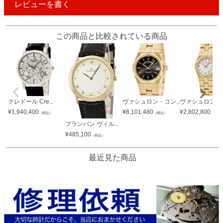
レビューを書く
この商品と比較されている商品
クレドール Cre...
ヴァシュロン・コン...
ヴァシュロン・コ
¥
1,940,400
¥
6,101,480
¥
2,802,800
（税込）
（税込）
（税込
ブランパン ヴィル...
¥
485,100
（税込）
最近見た商品