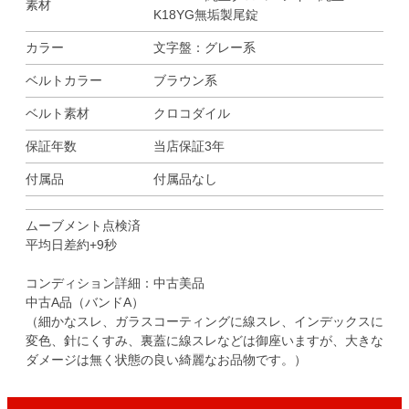
素材
K18YG無垢製尾錠
カラー
文字盤：グレー系
ベルトカラー
ブラウン系
ベルト素材
クロコダイル
保証年数
当店保証3年
付属品
付属品なし
ムーブメント点検済
平均日差約+9秒
コンディション詳細：中古美品
中古A品（バンドA）
（細かなスレ、ガラスコーティングに線スレ、インデックスに
変色、針にくすみ、裏蓋に線スレなどは御座いますが、大きな
ダメージは無く状態の良い綺麗なお品物です。）