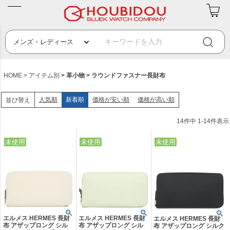
HOME
アイテム別
革小物
ラウンドファスナー長財布
人気順
新着順
価格が安い順
価格が高い順
並び替え
14
件中
1
-
14
件表示
中古
未使用
中古
未使用
中古
未使用
エルメス HERMES 長財
エルメス HERMES 長財
エルメス HERMES 長財
布 アザップロング シル
布 アザップロング シル
布 アザップロング シルク