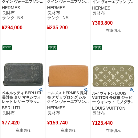
クイン ヴォーエプソン
クイン ヴォーエプソン
イン ヴォーエプソン ブラ
クレ シルバー金具 新品
ヴェールフィズ シルバー
ック シルバー金具 新品
HERMES
HERMES
HERMES
未使用 2025年製 オフホ
金具 新品 未使用 薄緑 ラ
未使用 黒 ラウンドファス
長財布
長財布
長財布
ワイト K 【箱】 【中
ウンドファスナー B刻印
ナー K刻印（2025年製）
ランク: NS
ランク: NS
古】未使用保管品
（2023年製） 【箱】
【箱】 【中古】
¥
303,800
【中古】未使用保管品
¥
294,000
¥
235,200
在庫切れ
中古
中古
中古
ベルルッティ BERLUTI
エルメス HERMES 長財
ルイヴィトン LOUIS
長財布 タリ マキシウォ
布 アザップロング シル
VUITTON 長財布 ジッピ
レット レザー ブラック
クイン ヴォーエプソン
ー ウォレット モノグラム
シルバー金具 黒 スクリ
トフィ シルバー金具 茶
アンプラント カーキ×ベ
BERLUTI
HERMES
LOUIS VUITTON
ット カリグラフィ ラウ
ラウンドファスナー Z刻
ージュ ゴールド金具 ラウ
長財布
長財布
長財布
ンドファスナー 【中古】
印 【箱】 【中古】
ンドファスナー バイカラ
ー M81280 RFID 【箱】
¥
77,420
¥
159,740
¥
125,440
【中古】
在庫切れ
在庫切れ
在庫切れ