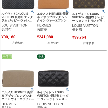
ルイヴィトン LOUIS
エルメス HERMES 長財
ルイヴィトン LOUIS
VUITTON 長財布 ナノグ
布 アザップロング シル
VUITTON 長財布 ジッピ
ラム ジッピー ウォレッ
クイン ヴォーエプソン
ー ウォレット モノグラム
ト カーフ ノワール ゴー
ゴールド シルバー金具
キャンバス モノグラム×
LOUIS VUITTON
HERMES
LOUIS VUITTON
ルド金具 ロングウォレッ
新品 未使用 茶 ラウンド
コクリコ ゴールド金具 茶
長財布
長財布
長財布
ト ラウンドファスナー
ファスナー K刻印(2025
赤 ラウンドファスナー
レザー 黒 M82233 RFID
年製) 【箱】 【中古】
M41896 RFID 【箱】
¥
90,160
¥
241,080
¥
99,764
【箱】 【中古】
【中古】
在庫切れ
在庫切れ
在庫切れ
中古
未使用
中古
エルメス HERMES 長財
ルイヴィトン LOUIS
布 アザップロング シル
VUITTON 長財布 ジッピ
クイン ヴォーエプソン
ー ウォレット ラムスキ
エトゥープ シルバー金具
ン クッサン ノワール ゴ
HERMES
LOUIS VUITTON
新品 未使用 グレージュ
ールド金具 黒 ラウンド
長財布
長財布