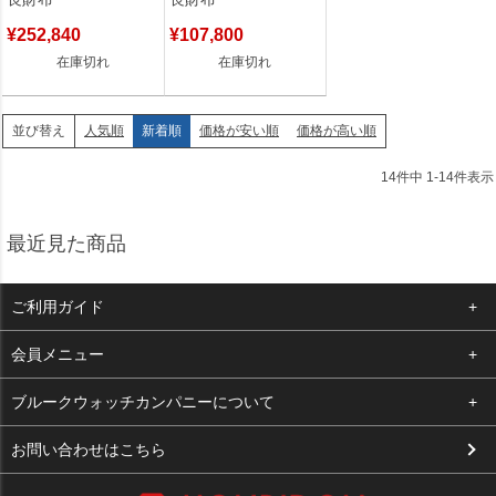
K刻印(2025年製) 【箱】
ファスナー M81510
【中古】
RFID 【箱】 【中古】
¥
252,840
¥
107,800
在庫切れ
在庫切れ
人気順
新着順
価格が安い順
価格が高い順
並び替え
14
件中
1
-
14
件表示
最近見た商品
ご利用ガイド
よくある質問
会員メニュー
支払い・送料
ログイン
ブルークウォッチカンパニーについて
お客様の声
お気に入り
会社概要
お問い合わせはこちら
買取について
カート
店舗案内