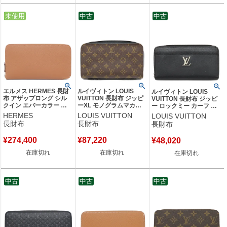
中古
未使用
中古
中古
エルメス HERMES 長財
ルイヴィトン LOUIS
ルイヴィトン LOUIS
布 アザップロング シル
VUITTON 長財布 ジッピ
VUITTON 長財布 ジッピ
クイン エバーカラー ゴ
ーXL モノグラムマカサ
ー ロックミー カーフ ブ
ールド シルバー金具 新
ー モノグラムマカサー
ラック シルバー金具 黒
HERMES
LOUIS VUITTON
LOUIS VUITTON
品 未使用 茶 K刻印(2025
シルバー金具 黒 ラウン
LVロゴプレート ラウンド
長財布
長財布
長財布
年製) 【箱】 【中古】
ドファスナー トラベルケ
ファスナー M62622
ース M61506 CA3186
RFID 【中古】
¥
274,400
¥
87,220
¥
48,020
【中古】
在庫切れ
在庫切れ
在庫切れ
中古
中古
中古