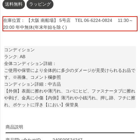
送料無料
ラッピング
在庫位置： 【大阪 南船場】 5号店 TEL 06-6224-0824 11:30～
20:00 年中無休(年末年始を除く)
コンディション
ランク: AB
全体コンディション詳細：
ご使用や保管により全体的に多少のダメージが見受けられるお品で
す。※画像、コメント欄参照
コンディション詳細：中古品
【外側】表面に擦れや薄汚れ、コバにヒビ、ファスナータブに擦れ
や剥げ、金具に小傷【内側】薄汚れや小銭汚れ、押し跡、フチに擦
れ、ポケットに浮き【におい】保管臭
商品説明