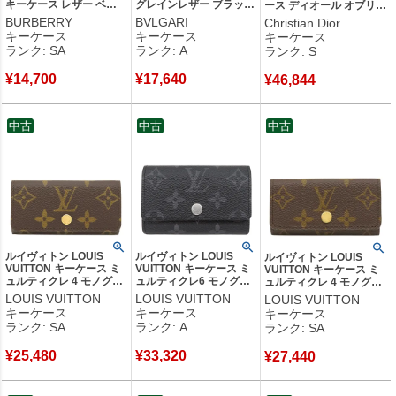
キーケース レザー ベー
グレインレザー ブラック
ース ディオール オブリー
ジュ シルバー金具 4本 鍵
シルバー金具 黒 6連 6本
ク ジャカード コットンキ
BURBERRY
BVLGARI
Christian Dior
入れ 【中古】新品同様品
30422 【箱】 【中古】中
ャンバス カーフ ブラック
キーケース
キーケース
キーケース
古美品
ガンメタル金具 6連 6本
ランク: SA
ランク: A
ランク: S
2ESKH281YSE_H03E
【箱】 【中古】未使用保
¥
14,700
¥
17,640
¥
46,844
管品
中古
中古
中古
ルイヴィトン LOUIS
ルイヴィトン LOUIS
ルイヴィトン LOUIS
VUITTON キーケース ミ
VUITTON キーケース ミ
VUITTON キーケース ミ
ュルティクレ 4 モノグラ
ュルティクレ6 モノグラ
ュルティクレ 4 モノグラ
ムキャンバス モノグラム
ムエクリプス モノグラム
ムキャンバス モノグラム
LOUIS VUITTON
LOUIS VUITTON
LOUIS VUITTON
ゴールド金具 鍵入れ 4連
エクリプス シルバー金具
ゴールド金具 鍵入れ 4連
キーケース
キーケース
キーケース
4本 M69517 FL0065
グレー 6連 6本 M82603
4本 M69517 RFID 【箱】
ランク: SA
ランク: A
ランク: SA
【中古】新品同様品
RFID 【箱】 【中古】中
【中古】新品同様品
古美品
¥
25,480
¥
33,320
¥
27,440