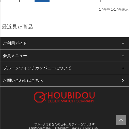
17
件中
1
-
17
件表示
最近見た商品
ご利用ガイド
よくある質問
会員メニュー
支払い・送料
ログイン
ブルークウォッチカンパニーについて
お客様の声
お気に入り
会社概要
お問い合わせはこちら
買取について
カート
店舗案内
メルマガ登録
特定商取引法に基づく表示
新規会員登録
プライバシーポリシー
ブルークはあなたのセキュリティーを守ります
大阪府公安委員会 古物商許可 第621113505921号