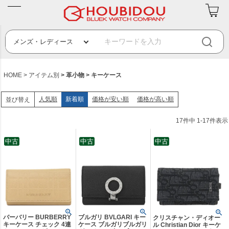
HOME
アイテム別
革小物
キーケース
人気順
新着順
価格が安い順
価格が高い順
並び替え
17
件中
1
-
17
件表示
中古
中古
中古
バーバリー BURBERRY
ブルガリ BVLGARI キー
クリスチャン・ディオー
キーケース チェック 4連
ケース ブルガリブルガリ
ル Christian Dior キーケ