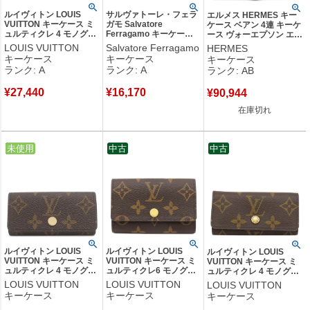
ルイヴィトン LOUIS
サルヴァトーレ・フェラ
エルメス HERMES キー
VUITTON キーケース ミ
ガモ Salvatore
ケース ベアン 4連 キーケ
ュルティクレ 4 モノグラ
Ferragamo キーケース
ース ヴォーエプソン エト
ムキャンバス モノグラム
ガンチーニ 6本 6連 レザ
ゥープ ゴールド金具 グレ
LOUIS VUITTON
Salvatore Ferragamo
HERMES
ゴールド金具 茶 鍵入れ 4
ー ブラック シルバー金
ージュ 4本 C 【中古】中
キーケース
キーケース
キーケース
連 4本 M69517 RFID
具 黒 鍵入れ キーリング
古品
ランク: A
ランク: A
ランク: AB
【中古】中古美品
フラップ式 型押し
【箱】 【中古】中古美品
¥
27,440
¥
16,170
¥
90,944
在庫切れ
中古
未使用
中古
中古
ルイヴィトン LOUIS
ルイヴィトン LOUIS
ルイヴィトン LOUIS
VUITTON キーケース ミ
VUITTON キーケース ミ
VUITTON キーケース ミ
ュルティクレ 4 モノグラ
ュルティクレ6 モノグラ
ュルティクレ 4 モノグラ
ムキャンバス モノグラム
ムキャンバス モノグラム
ムキャンバス モノグラム
LOUIS VUITTON
LOUIS VUITTON
LOUIS VUITTON
×スカイブルー ゴールド
ゴールド金具 茶 6連 6本
ゴールド金具 鍵入れ 4連
キーケース
キーケース
キーケース
金具 新品 未使用 4連 4本
イニシャル入り M62630
4本 M69517 CT1153
日本限定 水色 M28302
RFID 【中古】
【箱】 【中古】