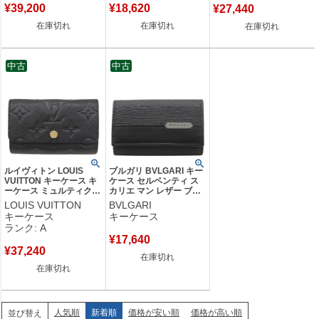
¥
39,200
¥
18,620
¥
27,440
RFID 【箱】 【中古】
在庫切れ
在庫切れ
在庫切れ
中古
中古
ルイヴィトン LOUIS
ブルガリ BVLGARI キー
VUITTON キーケース キ
ケース セルペンティ ス
ーケース ミュルティクレ
カリエ マン レザー ブラ
6 モノグラムアンプラン
ック シルバー金具 6連 6
LOUIS VUITTON
BVLGARI
ト モノグラムアンプラン
本 キーリング付き 黒
キーケース
キーケース
ト ゴールド金具 6連 6本
【中古】
ランク: A
鍵入れ M64421 RFID
¥
17,640
【箱】 【中古】中古美品
¥
37,240
在庫切れ
在庫切れ
人気順
新着順
価格が安い順
価格が高い順
並び替え