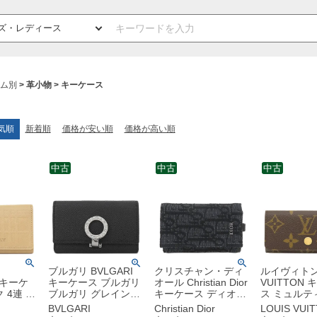
ム別
革小物
キーケース
気順
新着順
価格が安い順
価格が高い順
中古
中古
中古
ブルガリ BVLGARI
クリスチャン・ディ
ルイヴィトン 
 キーケ
キーケース ブルガリ
オール Christian Dior
VUITTON
 4連 キ
ブルガリ グレインレ
キーケース ディオー
ス ミュルテ
ザー ベー
ザー ブラック シルバ
ル オブリーク ジャカ
モノグラム
BVLGARI
Christian Dior
LOUIS VUI
金具 4
ー金具 黒 6連 6本
ード コットンキャン
ス モノグラ