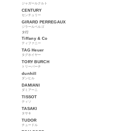
ジャガールクルト
CENTURY
センチュリー
GIRARD PERREGAUX
ジラールペルゴ
タ行
Tiffany & Co
ティファニー
TAG Heuer
タグホイヤー
TORY BURCH
トリーバーチ
dunhill
ダンヒル
DAMIANI
ダミアーニ
TISSOT
ティソ
TASAKI
タサキ
TUDOR
チュードル