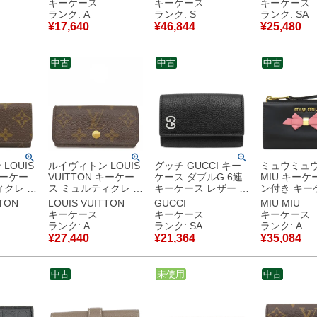
キーケース
キーケース
キーケース
30422 【箱】 【中
バス カーフ ブラック
ド金具 鍵入れ
ランク: A
ランク: S
ランク: SA
古】中古美品
ガンメタル金具 6連
本 M69517 FL0065
¥
17,640
¥
46,844
¥
25,480
6本
【中古】新
2ESKH281YSE_H03
E 【箱】 【中古】未
中古
中古
中古
使用保管品
LOUIS
ルイヴィトン LOUIS
グッチ GUCCI キー
ミュウミュウ 
キーケー
VUITTON キーケー
ケース ダブルG 6連
MIU キーケ
クレ 4
ス ミュルティクレ 4
キーケース レザー ブ
ン付き キー
キャンバ
モノグラムキャンバ
ラック シルバー金具
ーフ ブラッ
TTON
LOUIS VUITTON
GUCCI
MIU MIU
ム ゴール
ス モノグラム ゴール
6連 6本 キーリング
ド金具 黒 ピ
キーケース
キーケース
キーケース
 4連 4
ド金具 鍵入れ 4連 4
付き 黒 473924
銭入れ 2B61 【中
ランク: A
ランク: SA
ランク: A
本 M69517 RFID
【箱】 【中古】新品
古】中古美
¥
27,440
¥
21,364
¥
35,084
古】新品
【箱】 【中古】中古
同様品
美品
中古
中古
未使用
中古