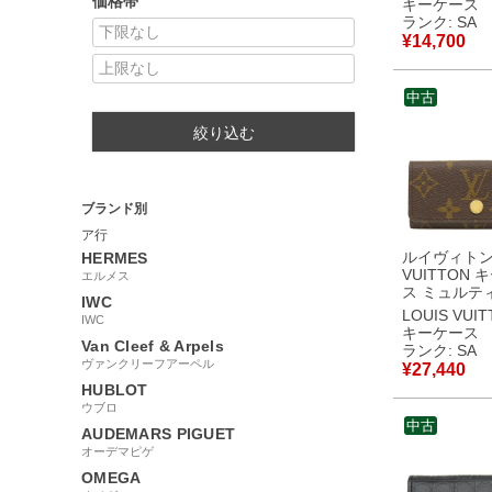
価格帯
キーケース
本 鍵入れ 【中古】新
ランク: SA
品同様品
¥
14,700
中古
絞り込む
ブランド別
ア行
ルイヴィトン 
HERMES
VUITTON 
エルメス
ス ミュルティ
IWC
モノグラム
LOUIS VUI
IWC
ス モノグラ
キーケース
ド金具 鍵入れ
Van Cleef & Arpels
ランク: SA
本 M69517 RFID
ヴァンクリーフアーペル
¥
27,440
【箱】 【中
HUBLOT
同様品
ウブロ
中古
AUDEMARS PIGUET
オーデマピゲ
OMEGA