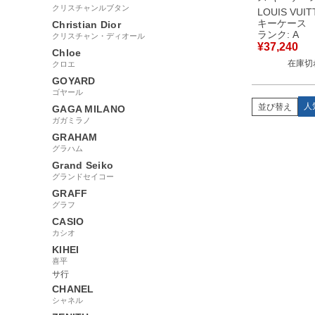
ティクレ 6 
クリスチャンルブタン
LOUIS VUI
ムアンプラン
キーケース
Christian Dior
グラムアン
ランク: A
クリスチャン・ディオール
ゴールド金具 
¥
37,240
Chloe
本 鍵入れ M64421
在庫切
RFID 【箱】
クロエ
古】中古美
GOYARD
ゴヤール
人
並び替え
GAGA MILANO
ガガミラノ
GRAHAM
グラハム
Grand Seiko
グランドセイコー
GRAFF
グラフ
CASIO
カシオ
KIHEI
喜平
サ行
CHANEL
シャネル