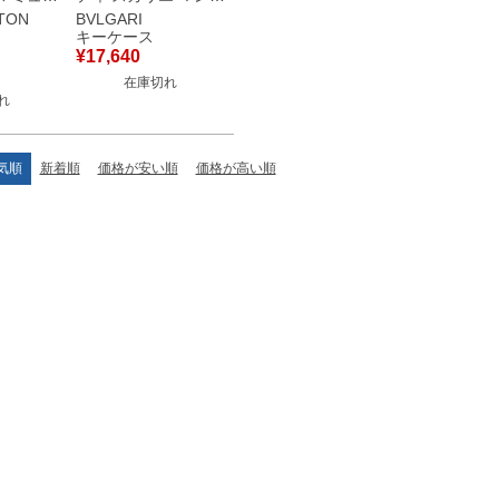
モノグラ
レザー ブラック シル
TTON
BVLGARI
ト モノ
バー金具 6連 6本 キ
キーケース
プラント
ーリング付き 黒 【中
¥
17,640
6連 6
古】
在庫切れ
れ
 【中
品
気順
新着順
価格が安い順
価格が高い順