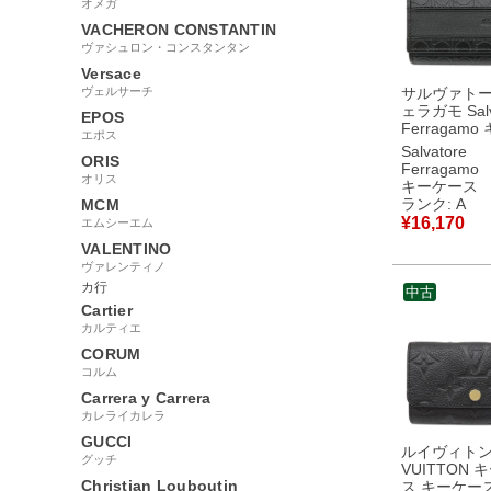
オメガ
VACHERON CONSTANTIN
ヴァシュロン・コンスタンタン
Versace
ヴェルサーチ
サルヴァト
ェラガモ Salv
EPOS
Ferragam
エポス
ス ガンチーニ
Salvatore
ORIS
連 レザー 
Ferragamo
オリス
シルバー金具
キーケース
れ キーリン
ランク: A
MCM
プ式 型押し 【箱】
¥
16,170
エムシーエム
【中古】中
VALENTINO
ヴァレンティノ
カ行
中古
Cartier
カルティエ
CORUM
コルム
Carrera y Carrera
カレライカレラ
GUCCI
ルイヴィトン 
グッチ
VUITTON 
Christian Louboutin
ス キーケー