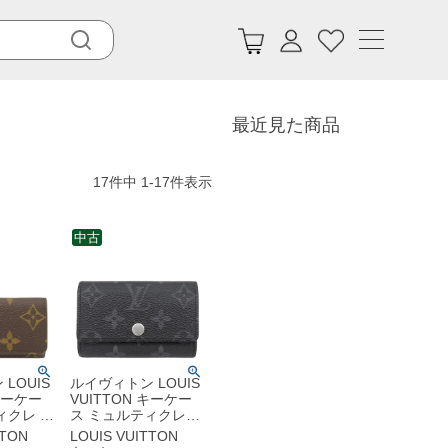
最近見た商品
17
件中
1
-
17
件表示
中古
LOUIS
ルイヴィトン LOUIS
 キーケー
VUITTON キーケー
ィクレ 4
ス ミュルティクレ6
キャンバ
モノグラムエクリプ
TTON
LOUIS VUITTON
ム ゴール
ス モノグラムエクリ