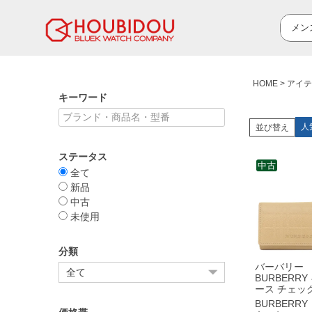
HOME
アイテ
キーワード
人
並び替え
ステータス
中古
全て
新品
中古
未使用
分類
バーバリー
BURBERRY
ース チェック
ーケース レ
BURBERRY
ジュ シルバー