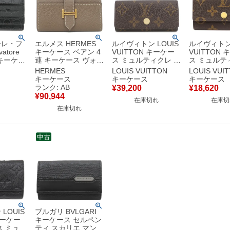
ーレ・フ
エルメス HERMES
ルイヴィトン LOUIS
ルイヴィトン 
atore
キーケース ベアン 4
VUITTON キーケー
VUITTON
o キーケー
連 キーケース ヴォー
ス ミュルティクレ 4
ス ミュルテ
 6本 6
エプソン エトゥープ
モノグラムキャンバ
モノグラム
HERMES
LOUIS VUITTON
LOUIS VUI
ブラック
ゴールド金具 グレー
ス モノグラム×スカ
ス モノグラ
キーケース
キーケース
キーケース
 黒 鍵入
ジュ 4本 C 【中古】
イブルー ゴールド金
ド金具 茶 6連
ランク: AB
¥
39,200
¥
18,620
グ フラッ
中古品
具 新品 未使用 4連 4
ニシャル入
¥
90,944
在庫切れ
在庫切
本 日本限定 水色
M62630 RF
在庫切れ
古美品
M28302 RFID
古】
【箱】 【中古】
中古
LOUIS
ブルガリ BVLGARI
キーケー
キーケース セルペン
ス ミュル
ティ スカリエ マン