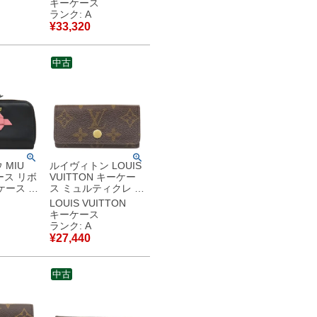
キーケース
 4連 4
プス シルバー金具 グ
ランク: A
レー 6連 6本
¥
33,320
品同様品
M82603 RFID
【箱】 【中古】中古
美品
中古
MIU
ルイヴィトン LOUIS
ース リボ
VUITTON キーケー
ケース カ
ス ミュルティクレ 4
ク ゴール
モノグラムキャンバ
LOUIS VUITTON
ンク 小
ス モノグラム ゴール
キーケース
ド金具 茶 鍵入れ 4連
ランク: A
品
4本 M69517 RFID
¥
27,440
【中古】中古美品
中古