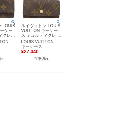
LOUIS
ルイヴィトン LOUIS
 キーケー
VUITTON キーケー
ィクレ6
ス ミュルティクレ 4
キャンバ
モノグラムキャンバ
TTON
LOUIS VUITTON
ム ゴール
ス モノグラム ゴール
キーケース
 6本 イ
ド金具 鍵入れ 4連 4
¥
27,440
り
本 M69517 CT1153
れ
在庫切れ
ID 【中
【箱】 【中古】