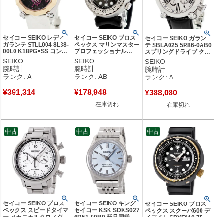
セイコー SEIKO レディ
セイコー SEIKO プロス
セイコー SEIKO ガラン
ガランテ STLL004 8L38-
ペックス マリンマスター
テ SBLA025 5R86-0AB0
00L0 K18PG×SS コンビ
プロフェッショナル
スプリングドライブ クロ
純正ダイヤ ルビー スワ
300m SBBN007 7C46-
ノグラフ GMT パワーリ
SEIKO
SEIKO
SEIKO
ロフスキー レディース
7011 デイデイト メンズ
ザーブ表示 メンズ 腕時計
腕時計
腕時計
腕時計
腕時計自動巻き ブラック
腕時計クオーツ ブラック
自動巻き シルバー 【中
ランク: A
ランク: AB
ランク: A
【中古】中古美品
【中古】中古品
古】中古美品
¥
391,314
¥
178,948
¥
388,080
在庫切れ
在庫切れ
中古
中古
中古
セイコー SEIKO プロス
セイコー SEIKO キング
セイコー SEIKO プロス
ペックス スピードタイマ
セイコー KSK SDKS027
ペックス スクーバ600 デ