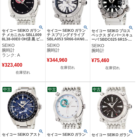
セイコー SEIKO ガラン
セイコー SEIKO ガラン
セイコー SEIKO プロス
テ メカニカル SBLL009
テ スプリングドライブ
ペックス ダイバースキュ
8L38-00E0 OH済 黒 ピン
SBLA053 5R66-0AN0
ーバ SBDC025 6R15-
ク GALA SIGN ガラサイ
ホワイト ブラック 円柱
02X0 ブラックモンスタ
SEIKO
SEIKO
SEIKO
ン 円柱 メンズ 腕時計自
薔薇モチーフ メンズ 腕
ー デイト 夜光 メンズ 腕
腕時計
腕時計
腕時計
動巻き ブラック 【中
時計自動巻き ホワイト
時計自動巻き ブラック
ランク: A
古】中古美品
【中古】
【中古】
¥
344,960
¥
75,460
¥
323,400
在庫切れ
在庫切れ
在庫切れ
中古
中古
中古
セイコー SEIKO アスト
セイコー SEIKO ガラン
セイコー SEIKO ガラン