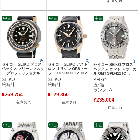
在庫切れ
中古
中古
中古
セイコー SEIKO プロス
セイコー SEIKO アスト
セイコー SEIKO プロス
ペックス マリーンマスタ
ロン オリジン GPSソー
ペックス ランド メカニカ
ー プロフェッショナル
ラー 3X SBXD012 3X22-
ル GMT SPB411JC
メカニカル 1000m
0AE0 黒 パーペチュアル
6R54-00A0 グレー 回転
SEIKO
SEIKO
SEIKO
SBDX014 8L35-00H0 メ
カレンダー メンズ 腕時
ベゼル 限定 メンズ 腕時
腕時計
腕時計
腕時計
ンズ 腕時計自動巻き ブ
計クオーツ ブラック
計自動巻き ブラック 【中
ランク: A
ラック 【中古】
【中古】
古】中古美品
¥
369,754
¥
129,360
¥
235,004
在庫切れ
在庫切れ
在庫切れ
中古
中古
中古