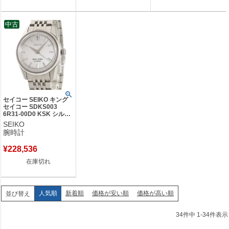
中古
セイコー SEIKO キング
セイコー SDKS003
6R31-00D0 KSK シルバ
ー バー ライターカット
SEIKO
メンズ 腕時計自動巻き
腕時計
シルバー 【中古】
¥
228,536
在庫切れ
人気順
新着順
価格が安い順
価格が高い順
並び替え
34
件中
1
-
34
件表示