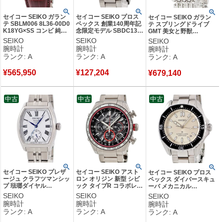
セイコー SEIKO ガラン
セイコー SEIKO プロス
セイコー SEIKO ガラン
テ SBLM006 8L36-00D0
ペックス 創業140周年記
テ スプリングドライブ
K18YG×SS コンビ 純正
念限定モデル SBDC139
GMT 美女と野獣
ダイヤ GMT デイト バー
6R35-01R0 逆回転防止
SBLA061 5R66-0AV0 ス
SEIKO
SEIKO
SEIKO
ガンディ 限定 メンズ 腕
ベゼル メンズ 腕時計自
プリングドライブ 限定 メ
腕時計
腕時計
腕時計
時計自動巻き レッド
動巻き シルバー 【中
ンズ 腕時計自動巻き ホワ
ランク: A
ランク: A
ランク: A
【中古】中古美品
古】中古美品
イト 【中古】中古美品
¥
565,950
¥
127,204
¥
679,140
中古
中古
中古
セイコー SEIKO プレザ
セイコー SEIKO アスト
セイコー SEIKO プロス
ージュ クラフツマンシッ
ロン オリジン 新型 シビ
ペックス ダイバースキュ
プ 琺瑯ダイヤル
ック タイプR コラボレー
ーバ メカニカル
SART013 6R5H-00F0 ロ
ション SBXY045 8B92-
SBDC201 6R55-00J0 パ
SEIKO
SEIKO
SEIKO
ーマン 青針 メンズ 腕時
0BD0 限定 メンズ 腕時計
ールベージュ メンズ 腕時
腕時計
腕時計
腕時計
計自動巻き ホワイト
クオーツ ブラック 【中
計自動巻き ベージュ 【中
ランク: A
ランク: A
ランク: A
【中古】中古美品
古】中古美品
古】中古美品