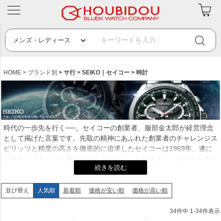
HOME
ブランド別
サ行
SEIKO｜セイコー
時計
時代の一歩先を行く──。セイコーの創業者、服部金太郎が経営理念
として掲げた言葉です。先取の精神にあふれた創業者のチャレンジス
ピリッツと精度の高さを徹底的に追求したセイコーは1969年、遂に
世界初のクオーツ式腕時計「アストロン」を完成させ、時計史を塗り
替えるほどの革命を起こして世界中にその名を知らしめます。さらに
遙か2万キロ上空のGPS衛星とダイナミックにつながる世界初のGPS
ソーラー時計、自動発電で定期的な電池交換を不要とした「キネティ
人気順
新着順
価格が安い順
価格が高い順
並び替え
ック」、機械式とクオーツを融合させた世界唯一のハイブリッドムー
ブメント「スプリングドライブ」を開発するなど革新的なタイムピー
34
件中
1
-
34
件表示
スを次々と発表。時計の価値を知るビジネスマンから知的な大人の女