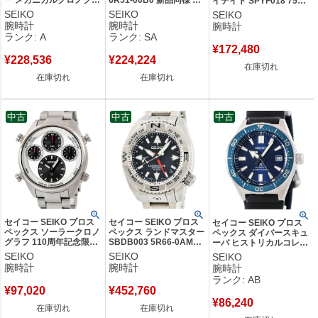
ー メカニカルクロノグラ
6R51-00B0 新品同様 サ
イデイト SPYF018 7549-
フ SBEC007 8R46-00A0
ックスブルー アイビール
7000 メーカーOH済 黒
SEIKO
SEIKO
SEIKO
白 限定 メンズ 腕時計自
ック メンズ 腕時計自動
回転ベゼル メンズ 腕時計
腕時計
腕時計
腕時計
動巻き ホワイト 【中
巻き ブルー 【中古】新
クオーツ ブラック 【中
ランク: A
ランク: SA
古】中古美品
品同様品
古】
¥
172,480
¥
228,536
¥
224,224
在庫切れ
在庫切れ
在庫切れ
中古
中古
中古
セイコー SEIKO プロス
セイコー SEIKO プロス
セイコー SEIKO プロス
ペックス ソーラークロノ
ペックス ランドマスター
ペックス ダイバースキュ
グラフ 110周年記念限定
SBDB003 5R66-0AM0
ーバ ヒストリカルコレク
モデル SBER009 8A50-
スプリングドライブ デイ
ション SBDC053 6R15-
SEIKO
SEIKO
SEIKO
00D0 シルバー メンズ 腕
ト GMT メンズ 腕時計自
03W0 OH済 復刻 メンズ
腕時計
腕時計
腕時計
時計クオーツ シルバー
動巻き ブラック 【中
腕時計自動巻き ネイビー
ランク: AB
【中古】
古】
【中古】中古品
¥
97,020
¥
452,760
¥
86,240
在庫切れ
在庫切れ