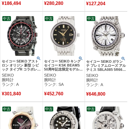
¥
186,494
¥
280,280
¥
127,204
中古
中古
中古
セイコー SEIKO アスト
セイコー SEIKO キング
セイコー SEIKO ガラン
ロン オリジン 新型 シビ
セイコー KSK BEAMS
テ プレミアムローズ アル
ック タイプR コラボレー
50周年記念限定モデル
テミス SBLA085 5R66-
ション SBXY047 8B92-
SDKA025 6L35-00L0 新
0BB0 スプリングドライ
SEIKO
SEIKO
SEIKO
0BD0 限定 メンズ 腕時計
品同様 デイト メンズ 腕
ブ シェル メンズ 腕時計
腕時計
腕時計
腕時計
クオーツ ブラック 【中
時計自動巻き ブラック
自動巻き ホワイト 【中
ランク: A
ランク: SA
ランク: A
古】中古美品
【中古】新品同様品
古】中古美品
¥
301,840
¥
452,760
¥
646,800
中古
中古
中古