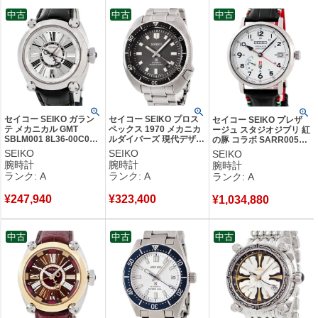
性まで幅広く愛されるセイコーは、まさに日本が世界に誇る信頼のジ
中古
中古
中古
ャパンメイドブランドです。
創業年：1881年
発祥地：日本 東京都
創業者：服部金太郎
セイコー SEIKO ガラン
セイコー SEIKO プロス
セイコー SEIKO プレザ
テ メカニカル GMT
ペックス 1970 メカニカ
ージュ スタジオジブリ 紅
SBLM001 8L36-00C0
ルダイバーズ 現代デザイ
の豚 コラボ SARR005
OH済 シルバー デイト デ
ン SBDX047 8L35-01G0
5R65-0AV0 スプリング
SEIKO
SEIKO
SEIKO
ュアルタイム メンズ 腕
植村直己 メンズ 腕時計
ドライブ 限定 メンズ 腕
腕時計
腕時計
腕時計
時計自動巻き シルバー
自動巻き グレー 【中
時計自動巻き ホワイト
ランク: A
ランク: A
ランク: A
【中古】中古美品
古】中古美品
【中古】中古美品
¥
247,940
¥
323,400
¥
1,034,880
中古
中古
中古