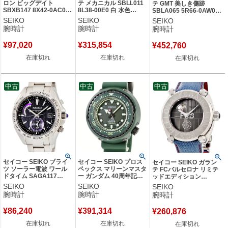
ロン ビッグデイト
テ メカニカル SBLL011
テ GMT 美しき傷跡
SBXB147 8X42-0AC0
8L38-00E0 白 水色
SBLA065 5R66-0AW0
ソーラーGPS衛星電波時
GALA SIGN ガラサイン
スプリングドライブ ブラ
SEIKO
SEIKO
SEIKO
計 ワールドタイム メン
円柱 メンズ 腕時計自動
ック デイト 限定 メンズ
腕時計
腕時計
腕時計
ズ 腕時計クオーツ ネイ
巻き ホワイト 【中古】
腕時計自動巻き ブラック
ビー 【中古】
【中古】
¥
97,020
¥
315,854
¥
452,760
在庫切れ
在庫切れ
在庫切れ
中古
中古
中古
セイコー SEIKO ブライ
セイコー SEIKO プロス
セイコー SEIKO ガラン
ツ ソーラー電波 ワール
ペックス マリーンマスタ
テ FCバルセロナ リミテ
ドタイム SAGA117
ー ガンダム 40周年記念
ッドエディション
8B54-0AL0 フルオート
量産型ザク SBDX027
SBLL021 8L38-00H0 グ
SEIKO
SEIKO
SEIKO
カレンダー 多機能 メン
8L35-00V0 限定 メンズ
レー サッカー バルサ メ
腕時計
腕時計
腕時計
ズ 腕時計クオーツ ブラ
腕時計自動巻き グリーン
ンズ 腕時計自動巻き グレ
ック 【中古】
【中古】
ー 【中古】
¥
86,240
¥
391,314
¥
260,876
在庫切れ
在庫切れ
在庫切れ