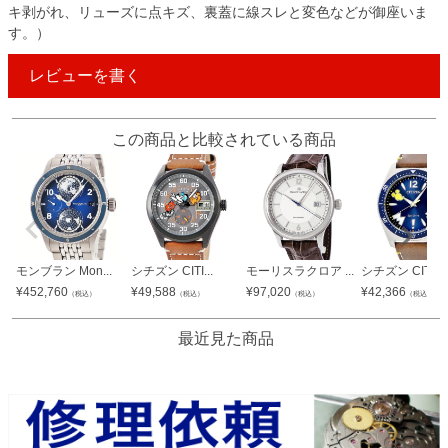
キ剥がれ、リューズに点キズ、裏蓋に線スレと変色などが御座いま
す。）
レビューを書く
この商品と比較されている商品
モンブラン Mon...
シチズン CITI...
モーリスラクロア ...
シチズン CITI...
¥
452,760
¥
49,588
¥
97,020
¥
42,366
（税込）
（税込）
（税込）
（税込）
最近見た商品