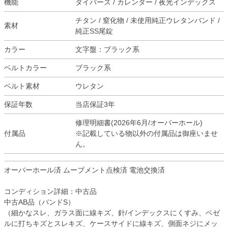
機能
ダイバーズ / カレンダー / 夜光インデックス
チタン / 窒化物 / 未使用純正ウレタンバンド /
素材
純正SS尾錠
カラー
文字盤：ブラック系
ベルトカラー
ブラック系
ベルト素材
ウレタン
保証年数
当店保証3年
修理明細書(2026年6月/オーバーホール)
付属品
※記載している物以外の付属品は御座いませ
ん。
オーバーホール済 ムーブメント点検済 電池交換済
コンディション詳細：中古品
中古AB品（バンドS）
（細かなスレ、ガラス面に線キズ、針/インデックスにくすみ、ベゼ
ルに打ちキズとスレキズ、ケースサイドに線キズ、側面ネジにメッ