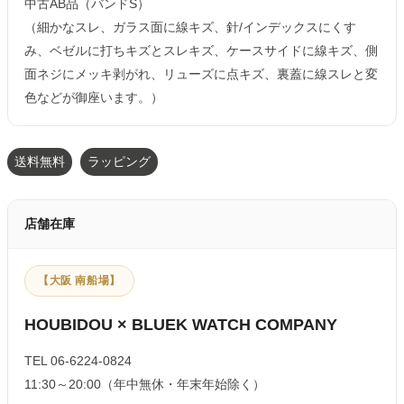
中古AB品（バンドS）
（細かなスレ、ガラス面に線キズ、針/インデックスにくす
み、ベゼルに打ちキズとスレキズ、ケースサイドに線キズ、側
面ネジにメッキ剥がれ、リューズに点キズ、裏蓋に線スレと変
色などが御座います。）
送料無料
ラッピング
店舗在庫
【大阪 南船場】
HOUBIDOU × BLUEK WATCH COMPANY
TEL 06-6224-0824
11:30～20:00（年中無休・年末年始除く）