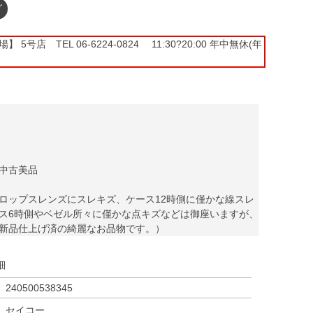
グ
5号店 TEL 06-6224-0824 11:30?20:00 年中無休(年
中古美品
ロップスレンズにスレキズ、ケース12時側に僅かな線スレ
ス6時側やベゼル所々に僅かな点キズなどは御座いますが、
新品仕上げ済の綺麗なお品物です。）
細
240500538345
セイコー