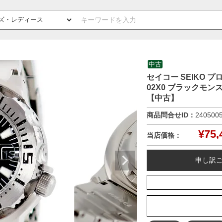
中古
セイコー SEIKO プ
02X0 ブラックモン
【中古】
商品問合せID：
240500
¥
75,
当店価格：
申し訳