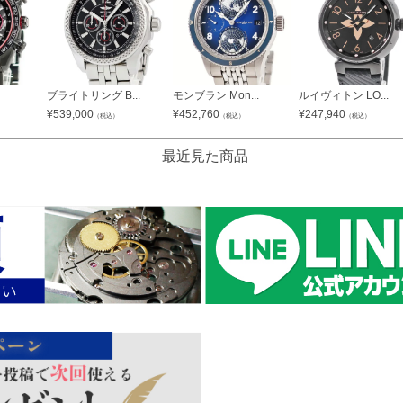
ブライトリング B...
モンブラン Mon...
ルイヴィトン LO...
¥
539,000
¥
452,760
¥
247,940
（税込）
（税込）
（税込）
最近見た商品