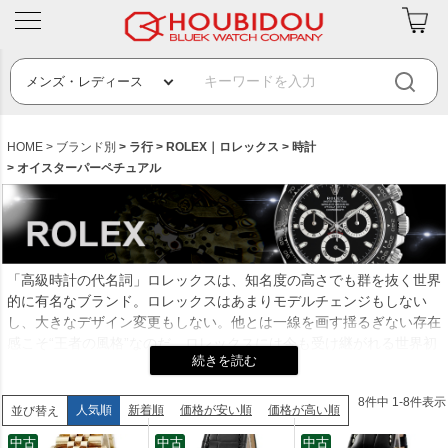
HOME
ブランド別
ラ行
ROLEX｜ロレックス
時計
オイスターパーペチュアル
「高級時計の代名詞」ロレックスは、知名度の高さでも群を抜く世界
的に有名なブランド。ロレックスはあまりモデルチェンジもしない
し、大きなデザイン変更もしない。他とは一線を画す揺るぎない存在
感こそ“王者の風格”なのだ。ロレックスには今も受け継がれる世界初
の三大発明がある。完全防水の「オイスターケース」は1926年、巻
き上げ効率を飛躍的に高めた両方向型自動巻きローター「パーペチュ
8
件中
1
-
8
件表示
アル」は1931年、午前零時に日付が自動的に切り替わる「デイトジ
人気順
新着順
価格が安い順
価格が高い順
並び替え
ャスト」は1945年の発明だ。現在も高度な技術力で次々と革新的な
中古
中古
中古
機構を生み出すロレックスは品質も信頼も決して揺るがない資産価値