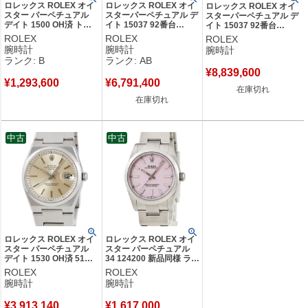
ロレックス ROLEX オイ
ロレックス ROLEX オイ
ロレックス ROLEX オイ
スター パーペチュアル
スターパーペチュアル デ
スターパーペチュアル デ
デイト 1500 OH済 トロ
イト 15037 92番台
イト 15037 92番台
ピカル 5番台 ヴィンテー
K14YG無垢 ティファニ
K14YG無垢 ティファニ
ROLEX
ROLEX
ROLEX
ジ レトロ メンズ 腕時計
ー Wネーム メンズ 腕時
ー Wネーム メンズ 腕時
腕時計
腕時計
腕時計
自動巻き ベージュ 【中
計自動巻き ゴールド
計自動巻き ゴールド 【中
ランク: B
ランク: AB
古】中古品
【中古】中古品
古】
¥
8,839,600
¥
1,293,600
¥
6,791,400
在庫切れ
在庫切れ
中古
中古
ロレックス ROLEX オイ
ロレックス ROLEX オイ
スター パーペチュアル
スター パーペチュアル
デイト 1530 OH済 51番
34 124200 新品同様 ラン
台 トリチウム ヴィンテ
ダム番 キャンディピンク
ROLEX
ROLEX
ージ メンズ 腕時計自動
レディース 腕時計自動巻
腕時計
腕時計
巻き ゴールド 【中古】
き ピンク 【中古】
¥
3,913,140
¥
1,617,000