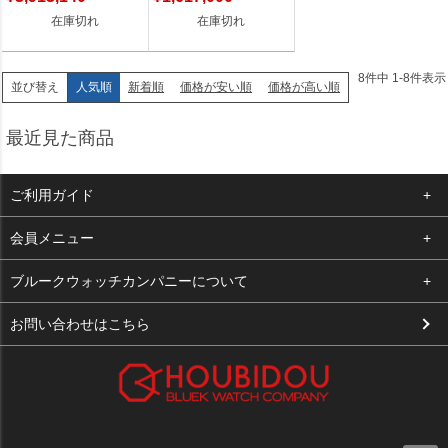
在庫切れ
在庫切れ
8
件中
1
-
8
件表示
人気順
新着順
価格が安い順
価格が高い順
並び替え
最近見た商品
ご利用ガイド
よくある質問
会員メニュー
支払い・送料
ログイン
ブルークウォッチカンパニーについて
お客様の声
お気に入り
会社概要
お問い合わせはこちら
買取について
カート
店舗案内
メルマガ登録
特定商取引法に基づく表示