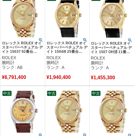
の高いブランドだ。
創業年：1905年
発祥地：スイス ジュネーブ
創業者：ハンス・ウイルスドルフ
ロレックス ROLEX オイ
ロレックス ROLEX オイ
ロレックス ROLEX オイ
スターパーペチュアル デ
スターパーペチュアル デ
スターパーペチュアル デ
イト 15037 92番台
イト 1504/8 25番台
イト 1507 OH済 11番
K14YG無垢 ティファニ
K18YG無垢 ヴィンテー
K18YG無垢 アンティー
ROLEX
ROLEX
ROLEX
ー Wネーム メンズ 腕時
ジ モローベゼル メンズ
ク メンズ 腕時計自動巻き
腕時計
腕時計
腕時計
計自動巻き ゴールド
腕時計自動巻き ゴールド
ゴールド 【中古】中古美
ランク: AB
ランク: A
ランク: A
【中古】中古品
【中古】中古美品
品
¥
6,791,400
¥
1,940,400
¥
1,455,300
中古
中古
中古