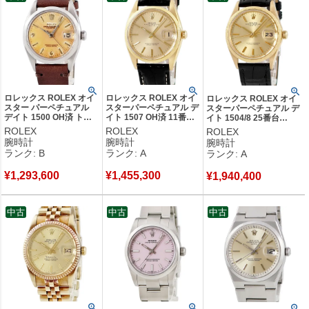
の高いブランドだ。
創業年：1905年
発祥地：スイス ジュネーブ
創業者：ハンス・ウイルスドルフ
ロレックス ROLEX オイ
ロレックス ROLEX オイ
ロレックス ROLEX オイ
スター パーペチュアル
スターパーペチュアル デ
スターパーペチュアル デ
デイト 1500 OH済 トロ
イト 1507 OH済 11番
イト 1504/8 25番台
ピカル 5番台 ヴィンテー
K18YG無垢 アンティー
K18YG無垢 ヴィンテー
ROLEX
ROLEX
ROLEX
ジ レトロ メンズ 腕時計
ク メンズ 腕時計自動巻
ジ モローベゼル メンズ
腕時計
腕時計
腕時計
自動巻き ベージュ 【中
き ゴールド 【中古】中
腕時計自動巻き ゴールド
ランク: B
ランク: A
ランク: A
古】中古品
古美品
【中古】中古美品
¥
1,293,600
¥
1,455,300
¥
1,940,400
中古
中古
中古