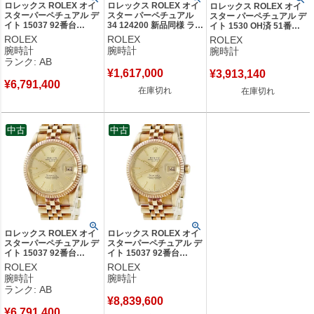
ロレックス ROLEX オイ
ロレックス ROLEX オイ
ロレックス ROLEX オイ
スターパーペチュアル デ
スター パーペチュアル
スター パーペチュアル デ
イト 15037 92番台
34 124200 新品同様 ラン
イト 1530 OH済 51番台
K14YG無垢 ティファニ
ダム番 キャンディピンク
トリチウム ヴィンテージ
ROLEX
ROLEX
ROLEX
ー Wネーム メンズ 腕時
レディース 腕時計自動巻
メンズ 腕時計自動巻き ゴ
腕時計
腕時計
腕時計
計自動巻き ゴールド
き ピンク 【中古】
ールド 【中古】
ランク: AB
【中古】中古品
¥
1,617,000
¥
3,913,140
¥
6,791,400
在庫切れ
在庫切れ
中古
中古
ロレックス ROLEX オイ
ロレックス ROLEX オイ
スターパーペチュアル デ
スターパーペチュアル デ
イト 15037 92番台
イト 15037 92番台
K14YG無垢 ティファニ
K14YG無垢 ティファニ
ROLEX
ROLEX
ー Wネーム メンズ 腕時
ー Wネーム メンズ 腕時
腕時計
腕時計
計自動巻き ゴールド
計自動巻き ゴールド
ランク: AB
【中古】中古品
【中古】
¥
8,839,600
¥
6,791,400