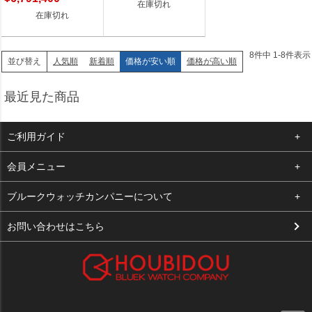
在庫切れ
在庫切れ
8
件中
1
-
8
件表示
人気順
新着順
価格が安い順
価格が高い順
並び替え
最近見た商品
ご利用ガイド
よくある質問
会員メニュー
支払い・送料
ログイン
ブルークウォッチカンパニーについて
お客様の声
お気に入り
会社概要
お問い合わせはこちら
買取について
カート
店舗案内
メルマガ登録
特定商取引法に基づく表示