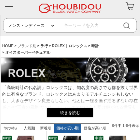
HOME
ブランド別
ラ行
ROLEX｜ロレックス
時計
オイスターパーペチュアル
「高級時計の代名詞」ロレックスは、知名度の高さでも群を抜く世界
的に有名なブランド。ロレックスはあまりモデルチェンジもしない
し、大きなデザイン変更もしない。他とは一線を画す揺るぎない存在
感こそ“王者の風格”なのだ。ロレックスには今も受け継がれる世界初
の三大発明がある。完全防水の「オイスターケース」は1926年、巻
き上げ効率を飛躍的に高めた両方向型自動巻きローター「パーペチュ
8
件中
1
-
8
件表示
アル」は1931年、午前零時に日付が自動的に切り替わる「デイトジ
人気順
新着順
価格が安い順
価格が高い順
並び替え
ャスト」は1945年の発明だ。現在も高度な技術力で次々と革新的な
中古
中古
中古
機構を生み出すロレックスは品質も信頼も決して揺るがない資産価値