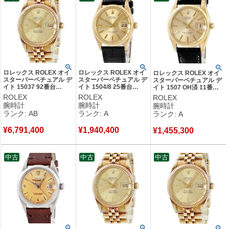
の高いブランドだ。
創業年：1905年
発祥地：スイス ジュネーブ
創業者：ハンス・ウイルスドルフ
ロレックス ROLEX オイ
ロレックス ROLEX オイ
ロレックス ROLEX オイ
スターパーペチュアル デ
スターパーペチュアル デ
スターパーペチュアル デ
イト 15037 92番台
イト 1504/8 25番台
イト 1507 OH済 11番
K14YG無垢 ティファニ
K18YG無垢 ヴィンテー
K18YG無垢 アンティー
ROLEX
ROLEX
ROLEX
ー Wネーム メンズ 腕時
ジ モローベゼル メンズ
ク メンズ 腕時計自動巻き
腕時計
腕時計
腕時計
計自動巻き ゴールド
腕時計自動巻き ゴールド
ゴールド 【中古】中古美
ランク: AB
ランク: A
ランク: A
【中古】中古品
【中古】中古美品
品
¥
6,791,400
¥
1,940,400
¥
1,455,300
中古
中古
中古