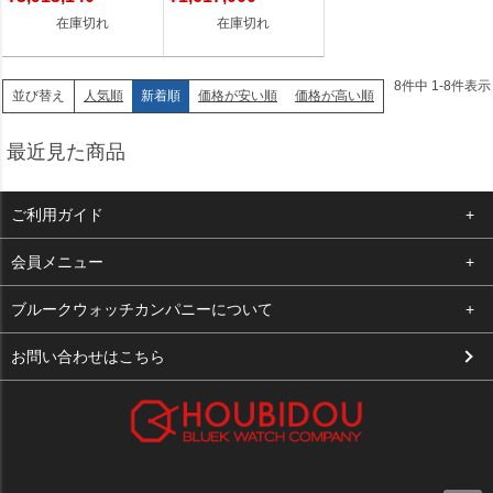
在庫切れ
在庫切れ
8
件中
1
-
8
件表示
人気順
新着順
価格が安い順
価格が高い順
並び替え
最近見た商品
ご利用ガイド
よくある質問
会員メニュー
支払い・送料
ログイン
ブルークウォッチカンパニーについて
お客様の声
お気に入り
会社概要
お問い合わせはこちら
買取について
カート
店舗案内
メルマガ登録
特定商取引法に基づく表示