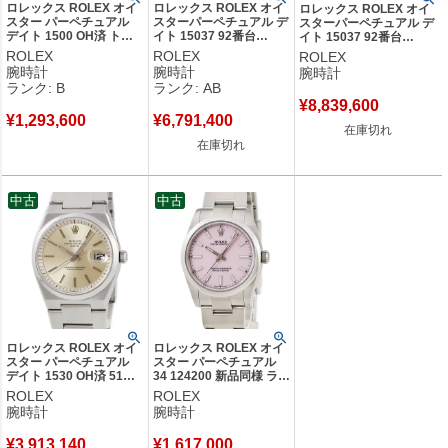
ロレックス ROLEX オイ
ロレックス ROLEX オイ
ロレックス ROLEX オイ
スター パーペチュアル
スターパーペチュアル デ
スターパーペチュアル デ
デイト 1500 OH済 トロ
イト 15037 92番台
イト 15037 92番台
ピカル 5番台 ヴィンテー
K14YG無垢 ティファニ
K14YG無垢 ティファニ
ROLEX
ROLEX
ROLEX
ジ レトロ メンズ 腕時計
ー Wネーム メンズ 腕時
ー Wネーム メンズ 腕時
腕時計
腕時計
腕時計
自動巻き ベージュ 【中
計自動巻き ゴールド
計自動巻き ゴールド 【中
ランク: B
ランク: AB
古】中古品
【中古】中古品
古】
¥
8,839,600
¥
1,293,600
¥
6,791,400
在庫切れ
在庫切れ
中古
中古
ロレックス ROLEX オイ
ロレックス ROLEX オイ
スター パーペチュアル
スター パーペチュアル
デイト 1530 OH済 51番
34 124200 新品同様 ラン
台 トリチウム ヴィンテ
ダム番 キャンディピンク
ROLEX
ROLEX
ージ メンズ 腕時計自動
レディース 腕時計自動巻
腕時計
腕時計
巻き ゴールド 【中古】
き ピンク 【中古】
¥
3,913,140
¥
1,617,000