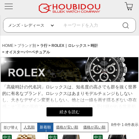
HOME
ブランド別
ラ行
ROLEX｜ロレックス
時計
オイスターパーペチュアル
「高級時計の代名詞」ロレックスは、知名度の高さでも群を抜く世界
的に有名なブランド。ロレックスはあまりモデルチェンジもしない
し、大きなデザイン変更もしない。他とは一線を画す揺るぎない存在
感こそ“王者の風格”なのだ。ロレックスには今も受け継がれる世界初
の三大発明がある。完全防水の「オイスターケース」は1926年、巻
き上げ効率を飛躍的に高めた両方向型自動巻きローター「パーペチュ
8
件中
1
-
8
件表示
アル」は1931年、午前零時に日付が自動的に切り替わる「デイトジ
人気順
新着順
価格が安い順
価格が高い順
並び替え
ャスト」は1945年の発明だ。現在も高度な技術力で次々と革新的な
中古
中古
中古
機構を生み出すロレックスは品質も信頼も決して揺るがない資産価値